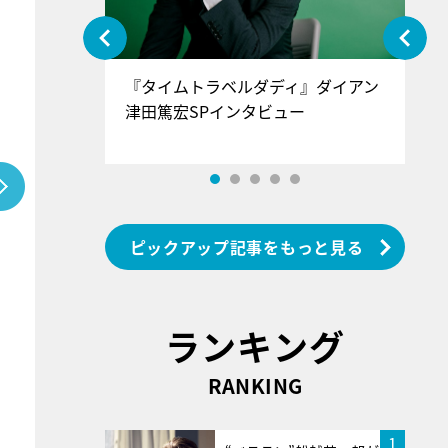
ぐ』＝LOV
『タイムトラベルダディ』ダイアン
『
香SPインタ
津田篤宏SPインタビュー
～
ピックアップ記事をもっと見る
ランキング
RANKING
1