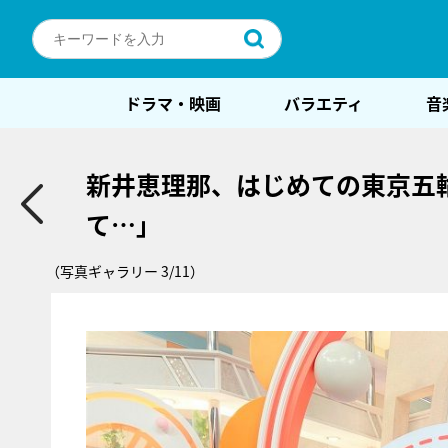
ドラマ・映画
バラエティ
音
新井恵理那、はじめての東京五
て…」
（写真ギャラリー 3/11）