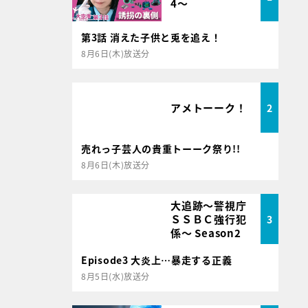
4～
第3話 消えた子供と兎を追え！
8月6日(木)放送分
アメトーーク！
2
売れっ子芸人の貴重トーーク祭り!!
8月6日(木)放送分
大追跡～警視庁
ＳＳＢＣ強行犯
3
係～ Season2
Episode3 大炎上…暴走する正義
8月5日(水)放送分