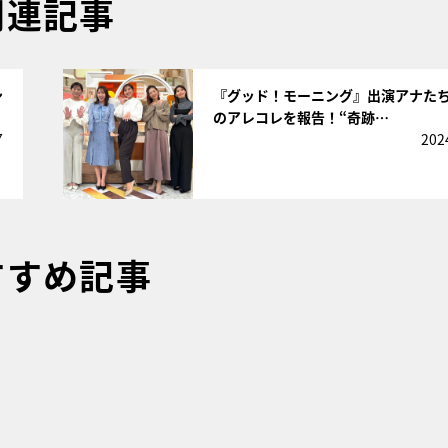
関連記事
サムネイル
ン
『グッド！モーニング』出演アナた
のアレコレを報告！“奇跡…
7
202
すすめ記事