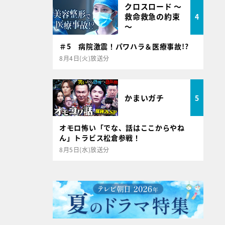
クロスロード ～
救命救急の約束
4
～
＃5 病院激震！パワハラ＆医療事故!?
8月4日(火)放送分
かまいガチ
5
オモロ怖い「でな、話はここからやね
ん」トラビス松倉参戦！
8月5日(水)放送分