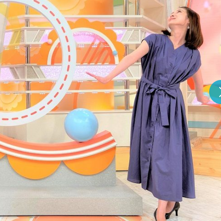
『アイ＝ラブ！げーみん
E齋藤樹愛羅＆佐々木舞
ビュー