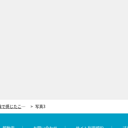
新井恵理那、はじめての東京五輪で感じたこと「強い気持ちが伝わってきて…」
写真3
レ朝動画
お問い合わせ
サイト利用規約
プ