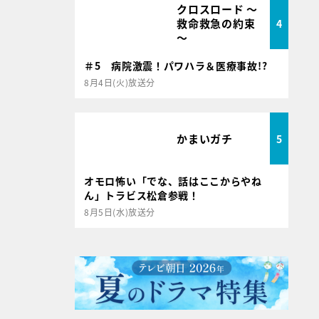
クロスロード ～
救命救急の約束
4
～
＃5 病院激震！パワハラ＆医療事故!?
8月4日(火)放送分
かまいガチ
5
オモロ怖い「でな、話はここからやね
ん」トラビス松倉参戦！
8月5日(水)放送分