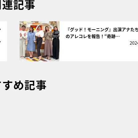
関連記事
サムネイル
ン
『グッド！モーニング』出演アナた
のアレコレを報告！“奇跡…
7
202
すすめ記事