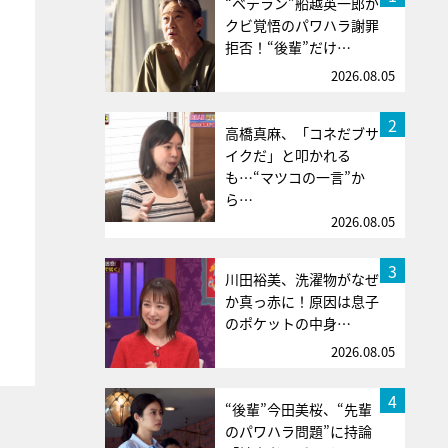
“ベテラン”船越英一郎が
クビ覚悟のパワハラ謝罪
拒否！“後輩”だけ…
2026.08.05
2
高橋真麻、「コネだブサ
イクだ」と叩かれる
も…“マツコの一言”か
ら…
2026.08.05
3
川田裕美、洗濯物がなぜ
か真っ赤に！原因は息子
のポケットの中身…
2026.08.05
4
“後輩”今田美桜、“先輩
のパワハラ問題”に持論