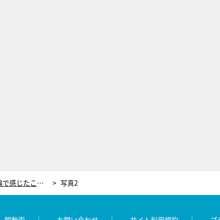
新井恵理那、はじめての東京五輪で感じたこと「強い気持ちが伝わってきて…」
写真2
レ朝動画
お問い合わせ
サイト利用規約
プ