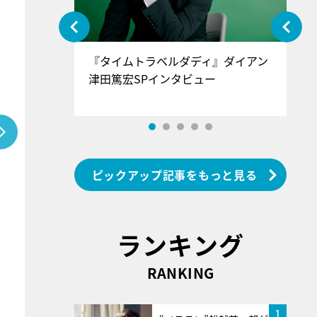
ぐ』＝LOV
『タイムトラベルダディ』ダイアン
『
香SPインタ
津田篤宏SPインタビュー
～
ピックアップ記事をもっと見る
ランキング
RANKING
1