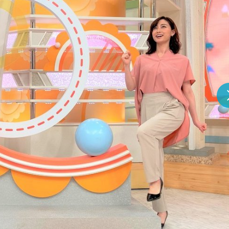
『アイ＝ラブ！げーみん
E齋藤樹愛羅＆佐々木舞
ビュー