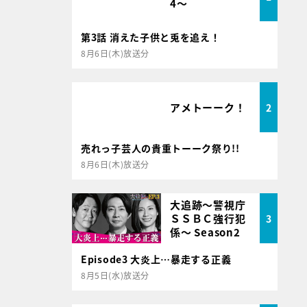
4～
第3話 消えた子供と兎を追え！
8月6日(木)放送分
アメトーーク！
2
売れっ子芸人の貴重トーーク祭り!!
8月6日(木)放送分
大追跡～警視庁
ＳＳＢＣ強行犯
3
係～ Season2
Episode3 大炎上…暴走する正義
8月5日(水)放送分