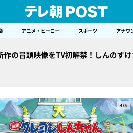
テレ
楽
アニメ・ヒーロー
スポーツ
アナウ
新作の冒頭映像をTV初解禁！しんのすけ
4/5