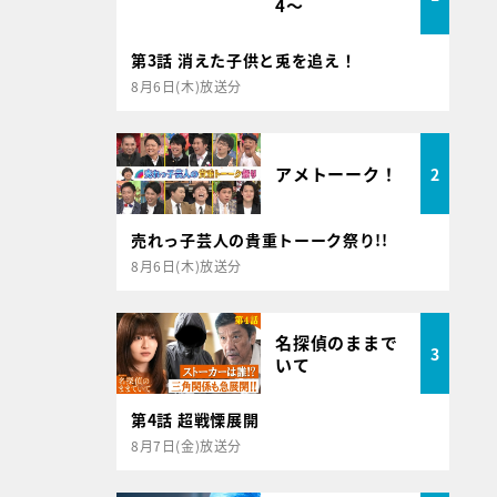
4～
第3話 消えた子供と兎を追え！
8月6日(木)放送分
アメトーーク！
2
売れっ子芸人の貴重トーーク祭り!!
8月6日(木)放送分
名探偵のままで
3
いて
第4話 超戦慄展開
8月7日(金)放送分