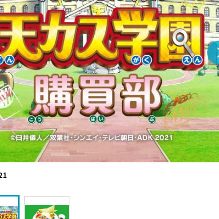
『アイ＝ラブ！げーみん
E齋藤樹愛羅＆佐々木舞
ビュー
21