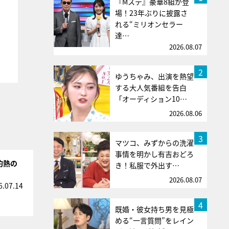
『Mステ』豪華8組が登
場！23年ぶりに披露さ
れる“ミリオンセラー
達…
2026.08.07
2
ゆうちゃみ、出演を熱望
する大人気番組を告白
「オーディション10…
2026.08.06
3
マツコ、みずからの洗濯
事情を明かし有吉おどろ
灼熱の
き！私服で外出す…
2026.08.07
6.07.14
4
既婚・彼女持ち男を見極
める“一言質問”をレイン