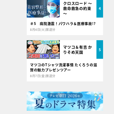
クロスロード ～
救命救急の約束
4
～
＃5 病院激震！パワハラ＆医療事故!?
8月4日(火)放送分
マツコ＆有吉 か
5
りそめ天国
マツコのTシャツ洗濯事情 たくろうの滋
賀の魅力プレゼンツアー
8月7日(金)放送分