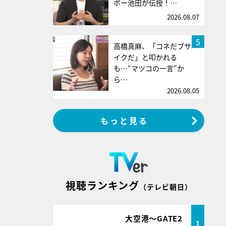
ボー池田が伝授！…
2026.08.07
5
高橋真麻、「コネだブサ
イクだ」と叩かれる
も…“マツコの一言”か
ら…
2026.08.05
もっと見る
視聴ランキング
（テレビ朝日）
大空港～GATE2
1