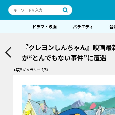
ドラマ・映画
バラエティ
音
『クレヨンしんちゃん』映画最
が“とんでもない事件”に遭遇
（写真ギャラリー 4/5）