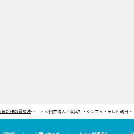
『クレヨンしんちゃん』映画最新作の冒頭映像をTV初解禁！しんのすけたちが“とんでもない事件”に遭遇
©臼井儀人／双葉社・シンエイ・テレビ朝日・ADK 2021
レ朝動画
お問い合わせ
サイト利用規約
プ