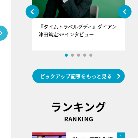
ぐ』＝LOV
『タイムトラベルダディ』ダイアン
『
香SPインタ
津田篤宏SPインタビュー
～
ピックアップ記事をもっと見る
ランキング
RANKING
1