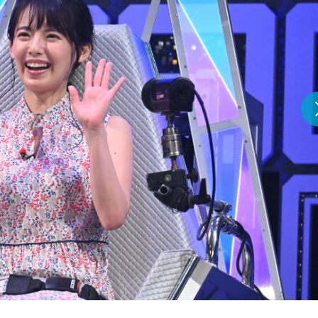
『アイ＝ラブ！げーみん
E齋藤樹愛羅＆佐々木舞
ビュー