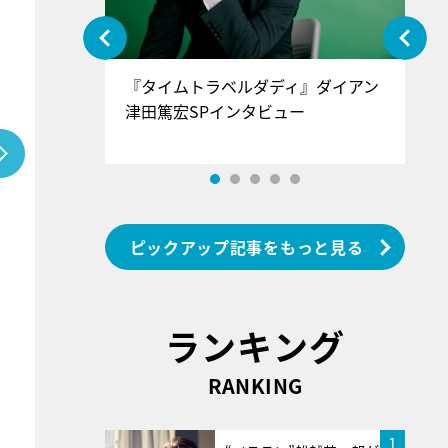
ぐ』＝LOV
『タイムトラベルダディ』ダイアン
『
香SPインタ
津田篤宏SPインタビュー
～
ピックアップ記事をもっと見る
ランキング
RANKING
1