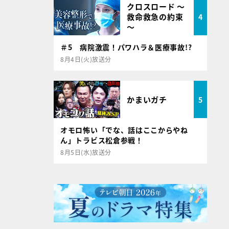
クロスロード ～
救命救急の約束
4
～
＃5 病院激震！パワハラ＆医療事故!?
8月4日(火)放送分
かまいガチ
5
オモロ怖い「でな、話はここからやね
ん」トラビス松倉参戦！
8月5日(水)放送分