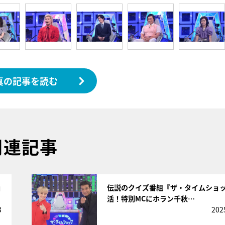
真の記事を読む
関連記事
サムネイル
ョ
伝説のクイズ番組『ザ・タイムショ
活！特別MCにホラン千秋…
3
202