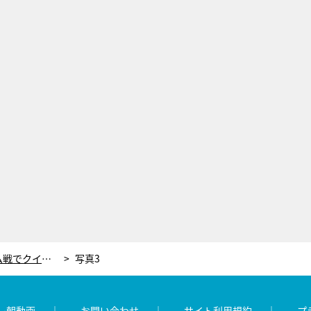
『ザ・タイムショック』初のチーム戦でクイズ猛者が激突！チーム内でもめるハプニングも…
写真3
レ朝動画
お問い合わせ
サイト利用規約
プ