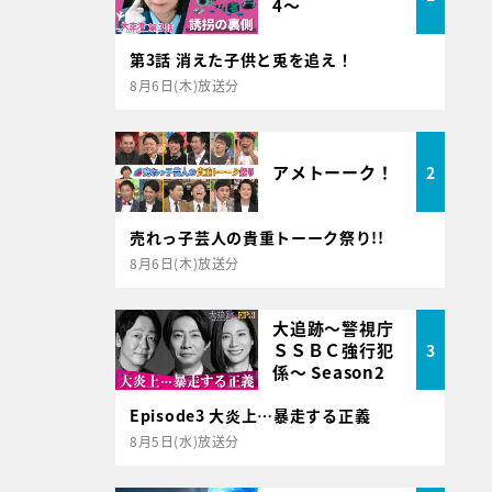
4～
第3話 消えた子供と兎を追え！
8月6日(木)放送分
アメトーーク！
2
売れっ子芸人の貴重トーーク祭り!!
8月6日(木)放送分
大追跡～警視庁
ＳＳＢＣ強行犯
3
係～ Season2
Episode3 大炎上…暴走する正義
8月5日(水)放送分