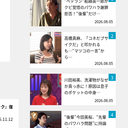
“ベテラン”船越英一郎が
クビ覚悟のパワハラ謝罪
拒否！“後輩”だけ…
2026.08.05
2
高橋真麻、「コネだブサ
イクだ」と叩かれる
も…“マツコの一言”か
ら…
2026.08.05
3
川田裕美、洗濯物がなぜ
か真っ赤に！原因は息子
のポケットの中身…
2026.08.05
ック』復
4
“後輩”今田美桜、“先輩
5.11.12
のパワハラ問題”に持論