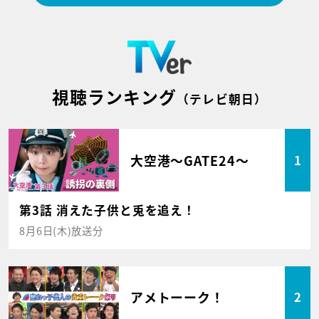
視聴ランキング
（テレビ朝日）
大空港～GATE24～
1
第3話 消えた子供と兎を追え！
8月6日(木)放送分
アメトーーク！
2