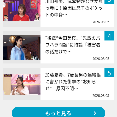
川田裕美、洗濯物がなぜか真
っ赤に！原因は息子のポケッ
トの中身…
2026.08.05
4
“後輩”今田美桜、“先輩のパ
ワハラ問題”に持論「被害者
の話だけで…
2026.08.05
5
加藤夏希、7歳長男の連絡帳
に書かれた衝撃の“お知ら
せ” 原因不明…
2026.08.05
もっと見る