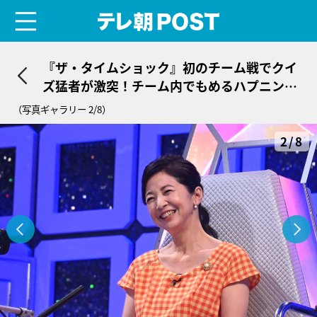
menu
テレ朝POST
『ザ・タイムショック』初のチーム戦でクイ
ズ猛者が激突！チーム内でもめるハプニング
も…
（写真ギャラリー 2/8）
2/8