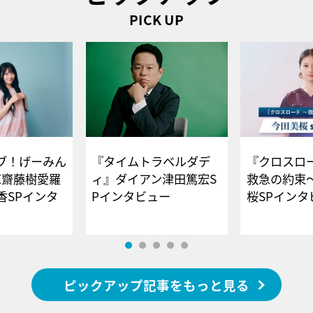
PICK UP
ブ！げーみん
『タイムトラベルダデ
『クロスロー
E齋藤樹愛羅
ィ』ダイアン津田篤宏S
救急の約束
香SPインタ
Pインタビュー
桜SPイ
ピックアップ記事をもっと見る