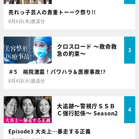
売れっ子芸人の貴重トーーク祭り!!
8月6日(木)放送分
クロスロード ～救命救
3
急の約束～
＃5 病院激震！パワハラ＆医療事故!?
8月4日(火)放送分
大追跡～警視庁ＳＳＢ
4
Ｃ強行犯係～ Season2
Episode3 大炎上…暴走する正義