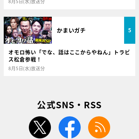
8月5日(水)放送分
かまいガチ
5
オモロ怖い「でな、話はここからやねん」トラビ
ス松倉参戦！
8月5日(水)放送分
公式SNS・RSS
twitter
facebook
rss