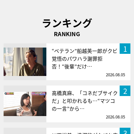
ランキング
RANKING
1
“ベテラン”船越英一郎がクビ
覚悟のパワハラ謝罪拒
否！“後輩”だけ…
2026.08.05
2
高橋真麻、「コネだブサイク
だ」と叩かれるも…“マツコ
の一言”から…
2026.08.05
3