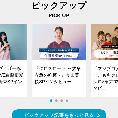
ピックアップ
PICK UP
ブ！げーみ
『クロスロード ～救命
『マジプロ
VE齋藤樹愛
救急の約束～』今田美
ー、ももク
舞香SPイン
桜SPインタビュー
クロ×東京0
タビュー
ピックアップ記事をもっと見る