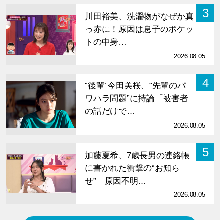
3
川田裕美、洗濯物がなぜか真
っ赤に！原因は息子のポケッ
トの中身…
2026.08.05
4
“後輩”今田美桜、“先輩のパ
ワハラ問題”に持論「被害者
の話だけで…
2026.08.05
5
加藤夏希、7歳長男の連絡帳
に書かれた衝撃の“お知ら
せ” 原因不明…
2026.08.05