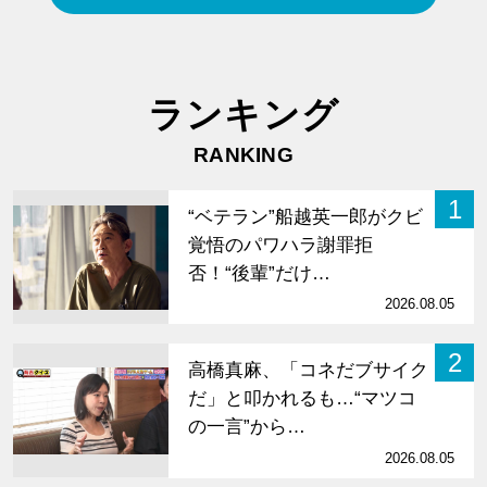
ランキング
RANKING
1
“ベテラン”船越英一郎がクビ
覚悟のパワハラ謝罪拒
否！“後輩”だけ…
2026.08.05
2
高橋真麻、「コネだブサイク
だ」と叩かれるも…“マツコ
の一言”から…
2026.08.05