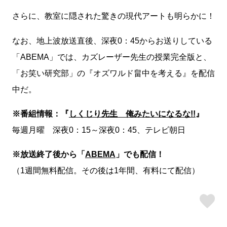
さらに、教室に隠された驚きの現代アートも明らかに！
なお、地上波放送直後、深夜0：45からお送りしている
「ABEMA」では、カズレーザー先生の授業完全版と、
「お笑い研究部」の『オズワルド畠中を考える』を配信
中だ。
※番組情報：『
しくじり先生 俺みたいになるな!!
』
毎週月曜 深夜0：
15
～深夜0：
45、テレビ朝日
※放送終了後から「
ABEMA
」でも配信！
（1週間無料配信。その後は1年間、有料にて配信）
ス