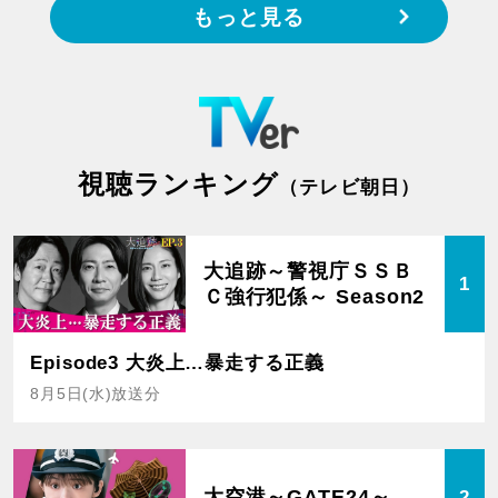
もっと見る
視聴ランキング
（テレビ朝日）
大追跡～警視庁ＳＳＢ
1
Ｃ強行犯係～ Season2
Episode3 大炎上…暴走する正義
8月5日(水)放送分
大空港～GATE24～
2