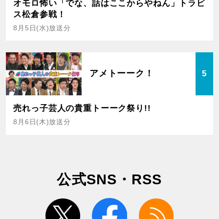
オモロ怖い「でな、話はここからやねん」トラビ
ス松倉参戦！
8月5日(水)放送分
アメトーーク！
5
売れっ子芸人の貴重トーーク祭り!!
8月6日(木)放送分
公式SNS・RSS
twitter
facebook
rss