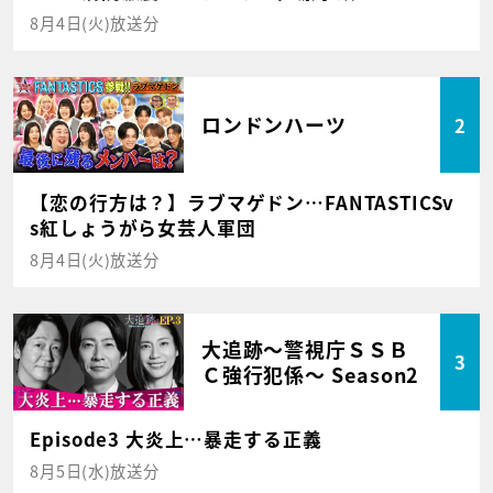
8月4日(火)放送分
ロンドンハーツ
2
【恋の行方は？】ラブマゲドン…FANTASTICSv
s紅しょうがら女芸人軍団
8月4日(火)放送分
大追跡～警視庁ＳＳＢ
3
Ｃ強行犯係～ Season2
Episode3 大炎上…暴走する正義
8月5日(水)放送分