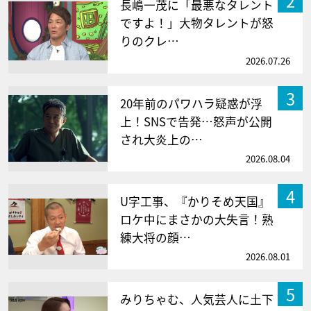
2
長嶋一茂に「最悪なタレント
ですよ！」大物タレントが怒
りのクレ…
2026.07.26
3
20年前のパワハラ疑惑が浮
上！SNSで告発…怒声が公開
され大炎上の…
2026.08.04
4
U字工事、『かりそめ天国』
ロケ中にまさかの大失言！熟
練大将の顔…
2026.08.01
5
みりちゃむ、人気芸人に土下