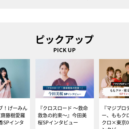
ピックアップ
PICK UP
ブ！げーみん
『クロスロード ～救命
『マジプロ
E齋藤樹愛羅
救急の約束～』今田美
ー、ももク
香SPインタ
桜SPインタビュー
クロ×東京0