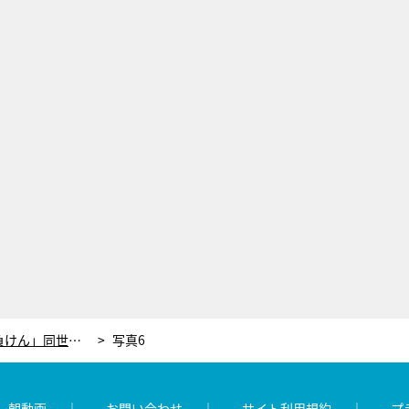
新井恵理那「若い世代にはまだ負けん」同世代スターの活躍に刺激をもらう！
写真6
レ朝動画
お問い合わせ
サイト利用規約
プ