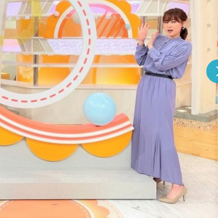
『アイ＝ラブ！げーみん
E齋藤樹愛羅＆佐々木舞
ビュー