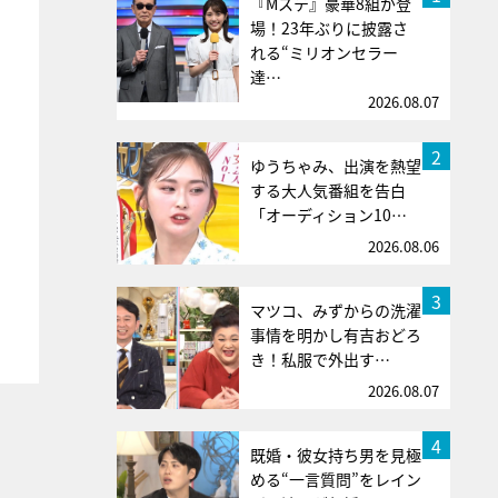
『Mステ』豪華8組が登
場！23年ぶりに披露さ
れる“ミリオンセラー
達…
2026.08.07
2
ゆうちゃみ、出演を熱望
する大人気番組を告白
「オーディション10…
2026.08.06
3
マツコ、みずからの洗濯
事情を明かし有吉おどろ
き！私服で外出す…
2026.08.07
4
既婚・彼女持ち男を見極
める“一言質問”をレイン