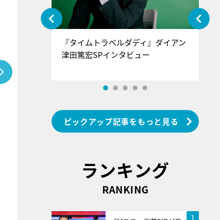
ぐ』＝LOV
『タイムトラベルダディ』ダイアン
『
香SPインタ
津田篤宏SPインタビュー
～
ピックアップ記事をもっと見る
ランキング
RANKING
1