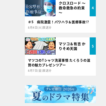
クロスロード ～
救命救急の約束
4
～
＃5 病院激震！パワハラ＆医療事故!?
8月4日(火)放送分
マツコ＆有吉 か
5
りそめ天国
マツコのTシャツ洗濯事情 たくろうの滋
賀の魅力プレゼンツアー
8月7日(金)放送分