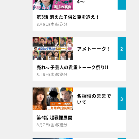
4～
第3話 消えた子供と兎を追え！
8月6日(木)放送分
アメトーーク！
2
売れっ子芸人の貴重トーーク祭り!!
8月6日(木)放送分
名探偵のままで
3
いて
第4話 超戦慄展開
8月7日(金)放送分