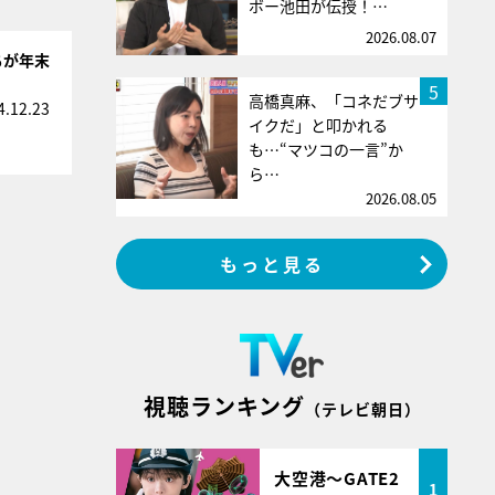
ボー池田が伝授！…
2026.08.07
ちが年末
5
高橋真麻、「コネだブサ
4.12.23
イクだ」と叩かれる
も…“マツコの一言”か
ら…
2026.08.05
もっと見る
視聴ランキング
（テレビ朝日）
大空港～GATE2
1