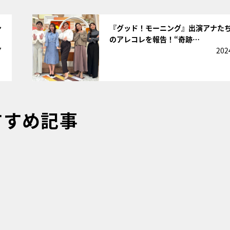
サムネイル
ン
『グッド！モーニング』出演アナた
のアレコレを報告！“奇跡…
7
202
すすめ記事