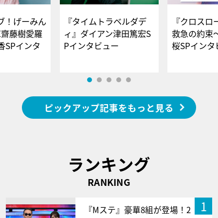
ブ！げーみん
『タイムトラベルダデ
『クロスロー
E齋藤樹愛羅
ィ』ダイアン津田篤宏S
救急の約束
香SPインタ
Pインタビュー
桜SPイ
ピックアップ記事をもっと見る
ランキング
RANKING
1
『Mステ』豪華8組が登場！2