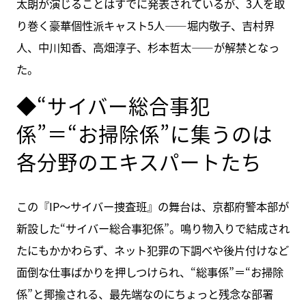
太朗が演じることはすでに発表されているが、3人を取
り巻く豪華個性派キャスト5人――堀内敬子、吉村界
人、中川知香、高畑淳子、杉本哲太――が解禁となっ
た。
◆“サイバー総合事犯
係”＝“お掃除係”に集うのは
各分野のエキスパートたち
この『IP～サイバー捜査班』の舞台は、京都府警本部が
新設した“サイバー総合事犯係”。鳴り物入りで結成され
たにもかかわらず、ネット犯罪の下調べや後片付けなど
面倒な仕事ばかりを押しつけられ、“総事係”＝“お掃除
係”と揶揄される、最先端なのにちょっと残念な部署