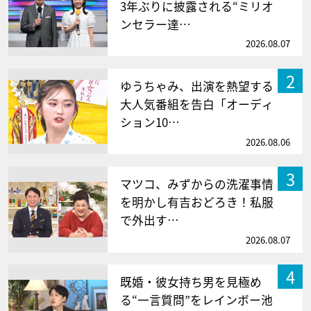
3年ぶりに披露される“ミリオ
ンセラー達…
2026.08.07
2
ゆうちゃみ、出演を熱望する
大人気番組を告白「オーディ
ション10…
2026.08.06
3
マツコ、みずからの洗濯事情
を明かし有吉おどろき！私服
で外出す…
2026.08.07
4
既婚・彼女持ち男を見極め
る“一言質問”をレインボー池