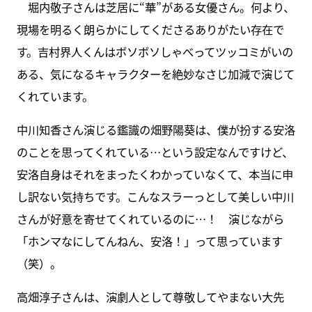
堀内敬子さんは芝居に“華”がある女優さん。何より、
現場を明るく朗らかにしてくださるありがたい存在で
す。吉村界人くんはボソボソしゃべってツッコミがいの
ある、気になるキャラクターを絶妙なさじ加減で演じて
くれています。
中川知香さん演じる鑑識の畑野陽葵は、僕が扮する安洛
のことを思ってくれている…という設定なんですけど、
安洛自身はそれをまったくわかっていなくて、本当に申
し訳ない気持ちです。こんなスラーっとして美しい中川
さんが好意を寄せてくれているのに…！ 演じながら
「ホンマなにしてんねん、安洛！」って思っています
（笑）。
高畑淳子さんは、演劇人として尊敬してやまない大先