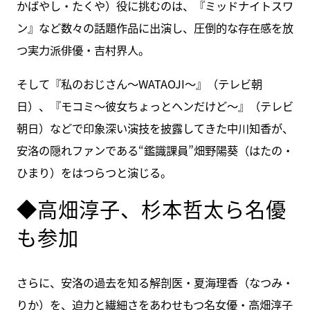
かばやし・たくや）役に挑むのは、『ミッドナイトスワ
ン』など数々の話題作品に出演し、圧倒的な存在感を放
つ実力派俳優・吉村界人。
そして『私のおじさん～WATAOJI～』（テレビ朝
日）、『モコミ～彼女ちょっとヘンだけど～』（テレビ
朝日）などで印象深い演技を披露してきた中川知香が、
安洛の隠れファンである“鑑識課員”畑野陽葵（はたの・
ひまり）をはつらつと演じる。
◆高畑淳子、杉本哲太ら名優
も参加
さらに、安洛の過去を知る解剖医・夏海理香（なつみ・
りか）を、迫力と繊細さをあわせもつ名女優・高畑淳子