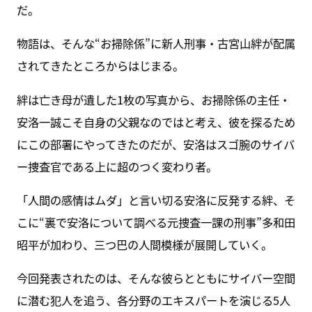
だ。
物語は、そんな“お掃除係”に新人刑事・古宮山絆が配属
されてきたところからはじまる。
絆は亡き母が遺した1枚の写真から、お掃除係の主任・
安洛一誠こそ自身の父親なのではと考え、彼を探るため
にこの部署にやってきたのだが、安洛はスゴ腕のサイバ
ー捜査官である上に超のつく変わり者。
「人間の感情はムダ」と言い切る安洛に反発する絆、そ
こに“裏で安洛について調べる元捜査一課の刑事”多和田
昭平が加わり、三つ巴の人間模様が展開していく。
今回発表されたのは、そんな彼らとともにサイバー空間
に潜む犯人を追う、各分野のエキスパートを演じる5人