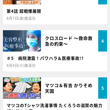
第4話 超戦慄展開
8月7日(金)放送分
クロスロード ～救命救
4
急の約束～
＃5 病院激震！パワハラ＆医療事故!?
8月4日(火)放送分
マツコ＆有吉 かりそめ
5
天国
マツコのTシャツ洗濯事情 たくろうの滋賀の魅力