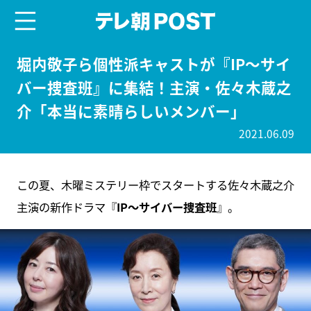
menu
テレ朝POST
堀内敬子ら個性派キャストが『IP～サイ
バー捜査班』に集結！主演・佐々木蔵之
介「本当に素晴らしいメンバー」
2021.06.09
この夏、木曜ミステリー枠でスタートする佐々木蔵之介
主演の新作ドラマ『
IP～サイバー捜査班
』。