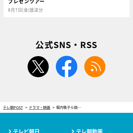
プレゼンツアー
8月7日(金)放送分
公式SNS・RSS
twitter
facebook
rss
テレ朝POST
ドラマ・映画
堀内敬子ら個性派キャストが『IP～サイバー捜査班』に集結！主演・佐々木蔵之介「本当に素晴らしいメンバー」
テレビ朝日
テレ朝動画