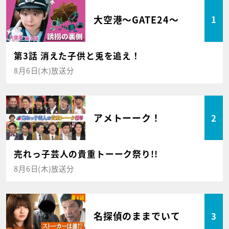
大空港～GATE24～
1
第3話 消えた子供と兎を追え！
8月6日(木)放送分
アメトーーク！
2
売れっ子芸人の貴重トーーク祭り!!
8月6日(木)放送分
名探偵のままでいて
3