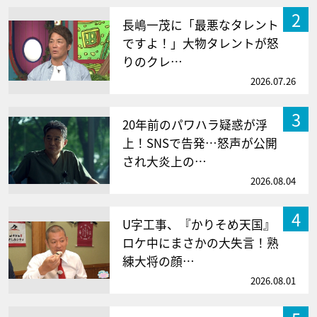
2
長嶋一茂に「最悪なタレント
ですよ！」大物タレントが怒
りのクレ…
2026.07.26
3
20年前のパワハラ疑惑が浮
上！SNSで告発…怒声が公開
され大炎上の…
2026.08.04
4
U字工事、『かりそめ天国』
ロケ中にまさかの大失言！熟
練大将の顔…
2026.08.01