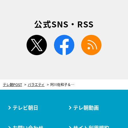
公式SNS・RSS
twitter
facebook
rss
テレ朝POST
バラエティ
阿川佐和子＆森山良子、食レポ放棄！清水ミチコ「本当に自分勝手でビックリ（笑）」
テレビ朝日
テレ朝動画
お問い合わせ
サイト利用規約