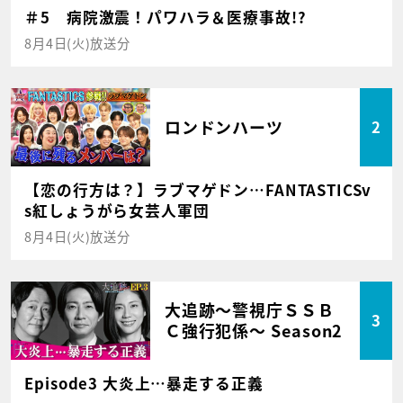
＃5 病院激震！パワハラ＆医療事故!?
8月4日(火)放送分
ロンドンハーツ
2
【恋の行方は？】ラブマゲドン…FANTASTICSv
s紅しょうがら女芸人軍団
8月4日(火)放送分
大追跡～警視庁ＳＳＢ
3
Ｃ強行犯係～ Season2
Episode3 大炎上…暴走する正義