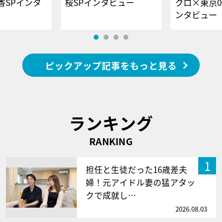
香SPインタ
桜SPインタビュー
クロ×東京0
ンタビュー
ピックアップ記事をもっと見る
ランキング
RANKING
1
担任と生徒だった16歳差夫
婦！元アイドル妻の猛アタッ
クで成就し…
2026.08.03