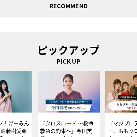
RECOMMEND
ピックアップ
PICK UP
ブ！げーみん
『クロスロード ～救命
『マジプロ
E齋藤樹愛羅
救急の約束～』今田美
ー、ももク