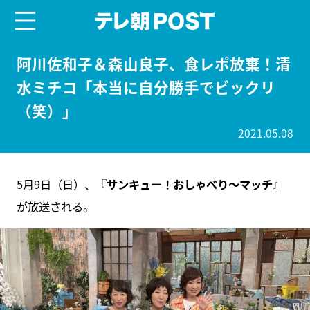
menu
テレ朝POST
阿川佐和子＆森山良子、食レポ放棄！清
水ミチコ「本当に自分勝手でビックリ
（笑）」
2021.05.08
5月9日（日）、『
サンキュー！おしゃべり～マッチ
』
が放送される。