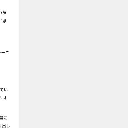
う気
と思
ャーさ
てい
リオ
当に
け出し