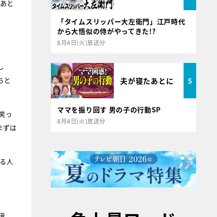
。あと
「タイムスリッパー大左衛門」江戸時代
から大悟似の侍がやってきた!?
8月4日(火)放送分
し
ちと
夫が寝たあとに
5
ママを振り回す 男の子の行動SP
笑っ
8月4日(火)放送分
まずは
る人
伊