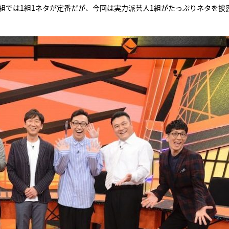
組では1組1ネタが定番だが、今回は実力派芸人1組がたっぷりネタを披
『アイ＝ラブ！げーみん
E齋藤樹愛羅＆佐々木舞
ビュー