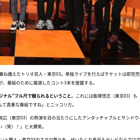
を兼ね備えたトリオ芸人・東京03。単独ライブを行えばチケットは即完
が、番組のために厳選したコント3本を披露する。
ジナル”フル尺で観られるということ
。これには飯塚悟志（東京03）も
んて貴重な番組ですね」とニッコリだ。
晃広（東京03）の熱演を目の当たりにしたアンタッチャブルとサンドウ
い（笑）！」と大爆笑。
たコント職人・東京03のネタの数々を、ぜいたくな長尺＆テレビならでは