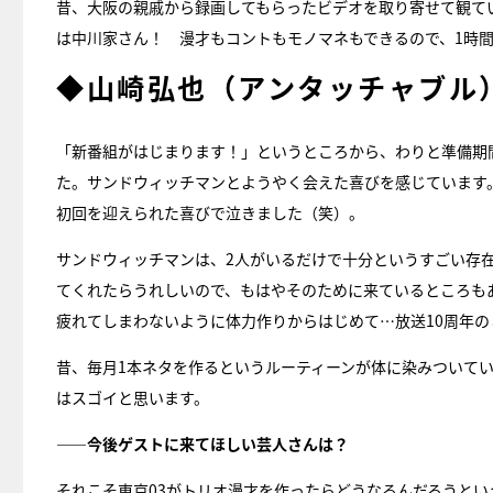
昔、大阪の親戚から録画してもらったビデオを取り寄せて観ていた
は中川家さん！ 漫才もコントもモノマネもできるので、1時
◆山崎弘也（アンタッチャブル
「新番組がはじまります！」というところから、わりと準備期
た。サンドウィッチマンとようやく会えた喜びを感じています
初回を迎えられた喜びで泣きました（笑）。
サンドウィッチマンは、2人がいるだけで十分というすごい存
てくれたらうれしいので、もはやそのために来ているところも
疲れてしまわないように体力作りからはじめて…放送10周年の
昔、毎月1本ネタを作るというルーティーンが体に染みついて
はスゴイと思います。
――今後ゲストに来てほしい芸人さんは？
それこそ東京03がトリオ漫才を作ったらどうなるんだろうと