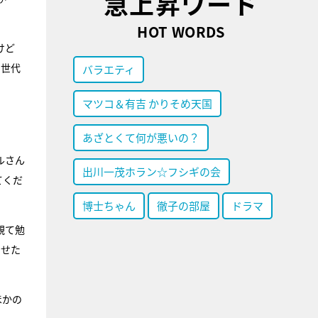
急上昇ワード
HOT WORDS
けど
の世代
バラエティ
マツコ＆有吉 かりそめ天国
あざとくて何が悪いの？
ルさん
出川一茂ホラン☆フシギの会
てくだ
博士ちゃん
徹子の部屋
ドラマ
観て勉
出せた
ほかの