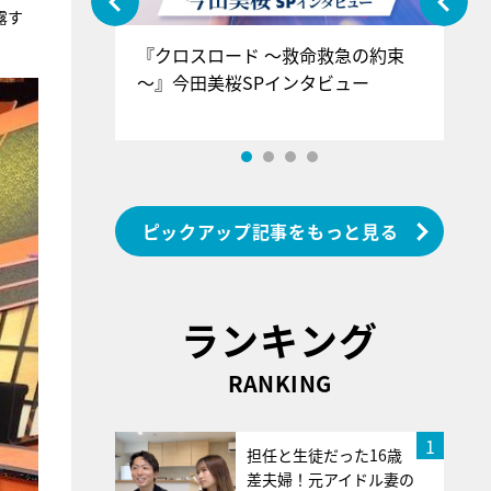
露す
ぐ』＝LOV
『クロスロード ～救命救急の約束
『
香SPインタ
～』今田美桜SPインタビュー
ロ
ン
ピックアップ記事をもっと見る
ランキング
RANKING
1
担任と生徒だった16歳
差夫婦！元アイドル妻の