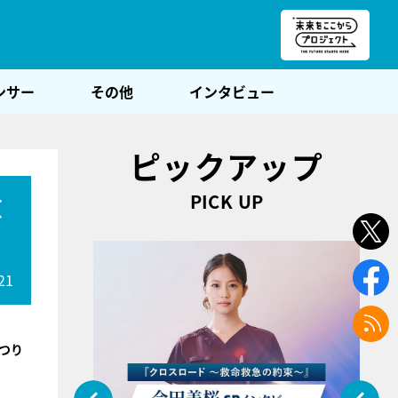
朝POST
ンサー
その他
インタビュー
ピックアップ
PICK UP
京
21
つり