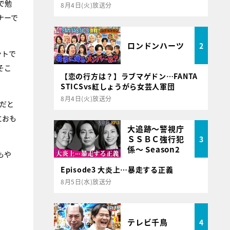
で勉
8月4日(火)放送分
ナーで
ロンドンハーツ
2
ントで
そこ
【恋の行方は？】ラブマゲドン…FANTA
STICSvs紅しょうがら女芸人軍団
8月4日(火)放送分
だと
におも
大追跡～警視庁
ＳＳＢＣ強行犯
3
係～ Season2
もや
Episode3 大炎上…暴走する正義
8月5日(水)放送分
テレビ千鳥
4