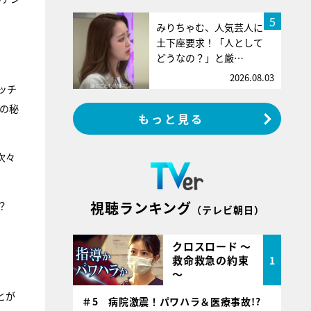
5
みりちゃむ、人気芸人に
土下座要求！「人として
どうなの？」と厳…
2026.08.03
ッチ
の秘
もっと見る
次々
視聴ランキング
？
（テレビ朝日）
クロスロード ～
救命救急の約束
1
～
とが
＃5 病院激震！パワハラ＆医療事故!?