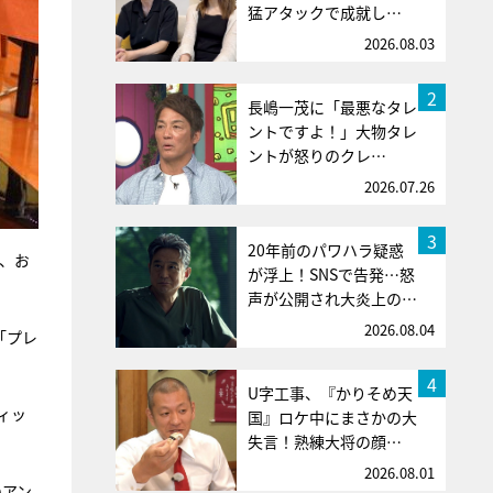
猛アタックで成就し…
2026.08.03
2
長嶋一茂に「最悪なタレ
ントですよ！」大物タレ
ントが怒りのクレ…
2026.07.26
3
20年前のパワハラ疑惑
売、お
が浮上！SNSで告発…怒
声が公開され大炎上の…
2026.08.04
「プレ
4
U字工事、『かりそめ天
ィッ
国』ロケ中にまさかの大
失言！熟練大将の顔…
2026.08.01
のアン