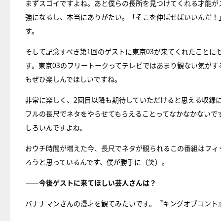
まずスゴイですよね。あと僕らの長所を見つけてくれる才能が
強になるし、本当にありがたい。「そこを伸ばせばいいんだ！
す。
そして記念すべき第1回のゲストに東京03が来てくれたことに
す。東京03のフリートークってテレビではあまり観ない気が
もぜひ楽しんでほしいですね。
非常に楽しく、2回目以降も期待していただけると思える収録
フルの長尺でネタをやらせてもらえることってなかなかないで
しろいんですよね。
おウチ時間が増えた今、長尺でネタが観られるこの番組はフィ
ろうと思っているんです、僕が勝手に（笑）。
――今後ゲストに来てほしい芸人さんは？
バナナマンさんの漫才を観てみたいです。『キングオブコント