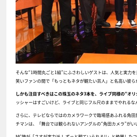
そんな“1時間丸ごと1組”にふさわしいゲストは、人気と実力
笑いファンの間で「もっともネタが観たい芸人」と名高い彼ら
しかも注目すべきはこの珠玉のネタ3本を、ライブ同様の“オリ
ッシャーはすごいけど、ライブと同じフル尺のままでやれるな
さらに、テレビならではのカメラワークで臨場感あふれる角田
チマンは、「舞台では観られないアングルの“角田カメラ”がい
MC陣が「さすが実力派！ ずっと観ていられる!!」と絶賛し