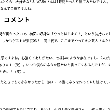
くらい大好きなFUJIWARAさんは1時間たっぷり観てみたいですね
間なんて余裕ですよね。
）コメント
間が長かったので、初回の収録は「やっとはじまる！」という気持ちで
。しかもゲストが東京03！ 同世代で、ここまでやってきた芸人さんた
在感ですよね。心強くてありがたい、七福神のような存在ですし、2人が
あります（笑）。いつも僕らのネタを観たいと言ってくれるんですが、
ときに！（笑）。
いたときでもできなかったから（笑）、本当にネタを作ってやり続けてい
いうのを観てみたいですね。あとは、小梅太夫×柴田さん、小梅太夫×（