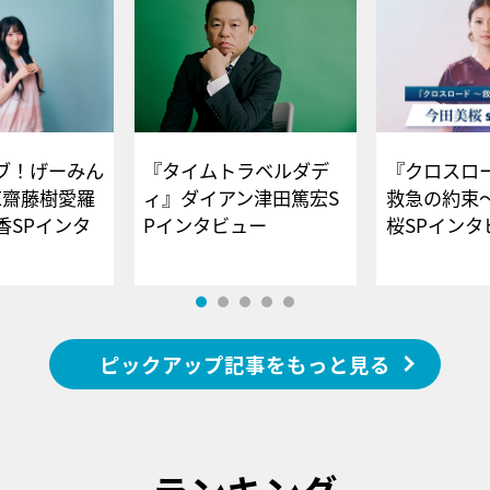
ブ！げーみん
『タイムトラベルダデ
『クロスロー
E齋藤樹愛羅
ィ』ダイアン津田篤宏S
救急の約束
香SPインタ
Pインタビュー
桜SPイ
ピックアップ記事をもっと見る