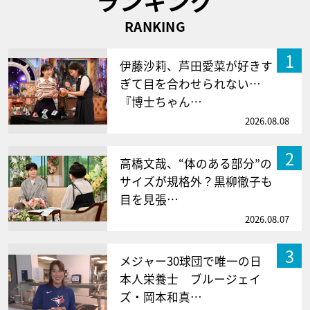
ランキング
RANKING
1
伊藤沙莉、芦田愛菜が好きす
ぎて目を合わせられない…
『博士ちゃん…
2026.08.08
2
高橋文哉、“体のある部分”の
サイズが規格外？黒柳徹子も
目を見張…
2026.08.07
3
メジャー30球団で唯一の日
本人栄養士 ブルージェイ
ズ・岡本和真…