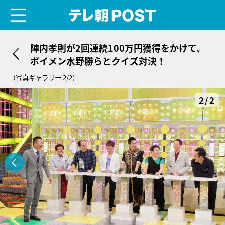
menu
テレ朝POST
陣内孝則が2回連続100万円獲得をかけて、
ボイメン水野勝らとクイズ対決！
（写真ギャラリー 2/2）
2/2