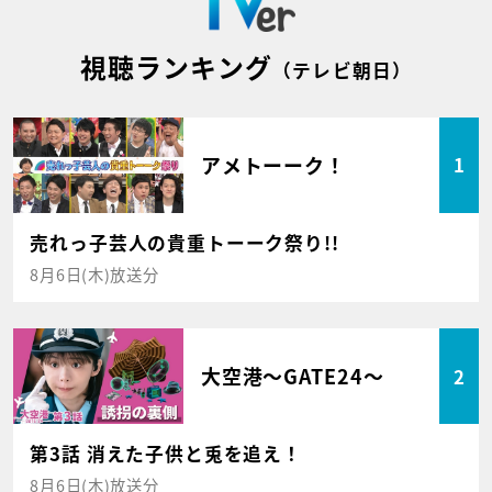
視聴ランキング
（テレビ朝日）
アメトーーク！
1
売れっ子芸人の貴重トーーク祭り!!
8月6日(木)放送分
大空港～GATE24～
2
第3話 消えた子供と兎を追え！
8月6日(木)放送分