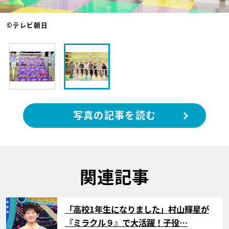
©テレビ朝日
写真の記事を読む
関連記事
サムネイル
「高校1年生になりました」村山輝星が
『ミラクル９』で大活躍！子役…