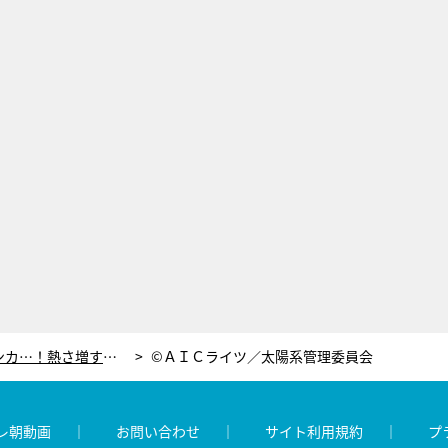
少女たちの友情、戦い、ケンカ…！熱さ増す『バトルアスリーテス大運動会 ReSTART!』
©ＡＩＣライツ／太陽系管理委員会
レ朝動画
お問い合わせ
サイト利用規約
プ