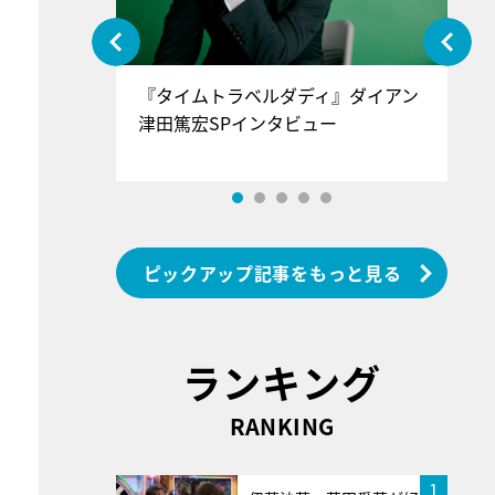
ぐ』＝LOV
『タイムトラベルダディ』ダイアン
『
香SPインタ
津田篤宏SPインタビュー
～
ピックアップ記事をもっと見る
ランキング
RANKING
1