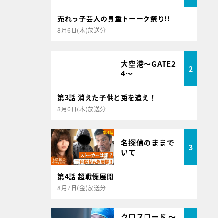
売れっ子芸人の貴重トーーク祭り!!
8月6日(木)放送分
大空港～GATE2
2
4～
第3話 消えた子供と兎を追え！
8月6日(木)放送分
名探偵のままで
3
いて
第4話 超戦慄展開
8月7日(金)放送分
クロスロード ～