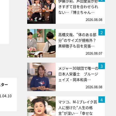
伊藤沙莉、芦田愛菜が好
きすぎて目を合わせられ
ない…『博士ちゃん…
2026.08.08
2
高橋文哉、“体のある部
分”のサイズが規格外？
黒柳徹子も目を見張…
2026.08.07
3
メジャー30球団で唯一の
日本人栄養士 ブルージ
ェイズ・岡本和真…
スター
2026.08.08
1.04.10
4
マツコ、M-1ブレイク芸
人に授けた“人生の格
言”が深い…「幸せな