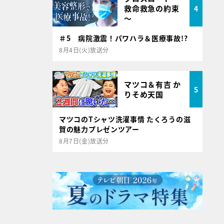
救命救急の約束
4
～
＃5 病院激震！パワハラ＆医療事故!?
8月4日(火)放送分
マツコ＆有吉 か
5
りそめ天国
マツコのTシャツ洗濯事情 たくろうの滋
賀の魅力プレゼンツアー
8月7日(金)放送分