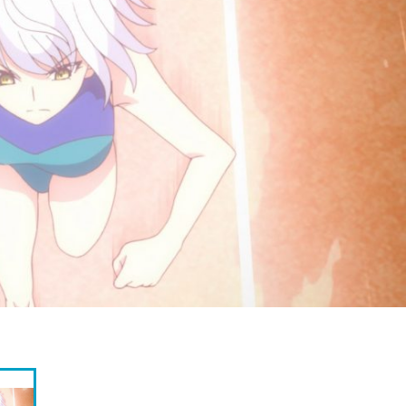
『アイ＝ラブ！げーみん
E齋藤樹愛羅＆佐々木舞
ビュー