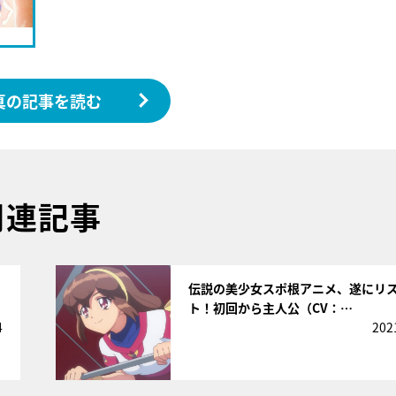
真の記事を読む
関連記事
サムネイル
伝説の美少女スポ根アニメ、遂にリ
ト！初回から主人公（CV：…
4
202