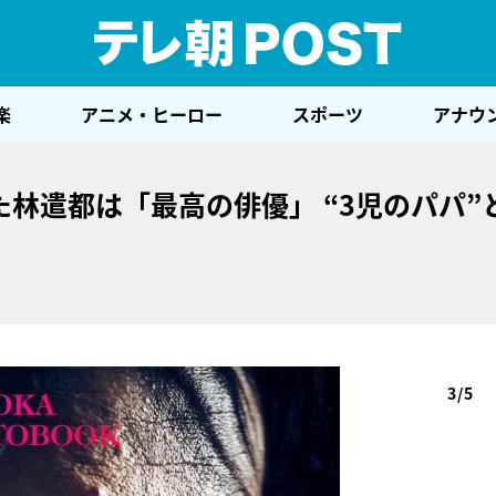
テレ
楽
アニメ・ヒーロー
スポーツ
アナウ
林遣都は「最高の俳優」 “3児のパパ”
」
3/5