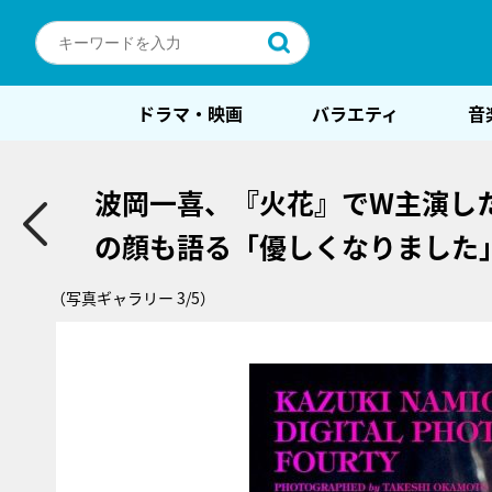
ドラマ・映画
バラエティ
音
波岡一喜、『火花』でW主演した
の顔も語る「優しくなりました
（写真ギャラリー 3/5）