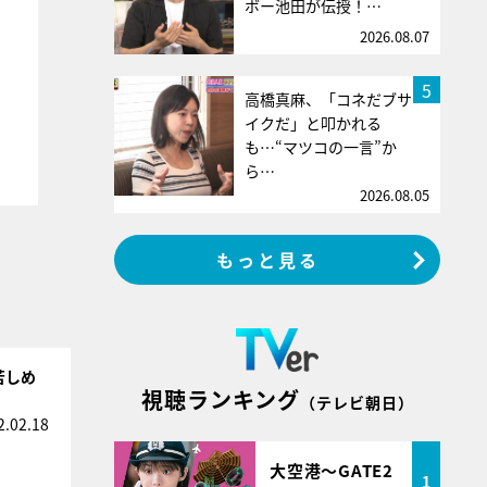
ボー池田が伝授！…
2026.08.07
5
高橋真麻、「コネだブサ
イクだ」と叩かれる
も…“マツコの一言”か
ら…
2026.08.05
もっと見る
苦しめ
視聴ランキング
（テレビ朝日）
2.02.18
大空港～GATE2
1