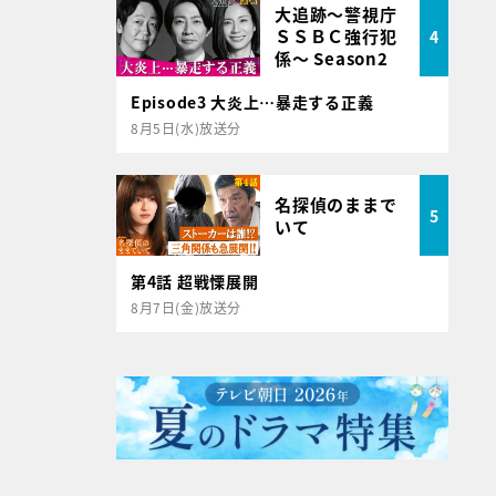
大追跡～警視庁
ＳＳＢＣ強行犯
4
係～ Season2
Episode3 大炎上…暴走する正義
8月5日(水)放送分
名探偵のままで
5
いて
第4話 超戦慄展開
8月7日(金)放送分