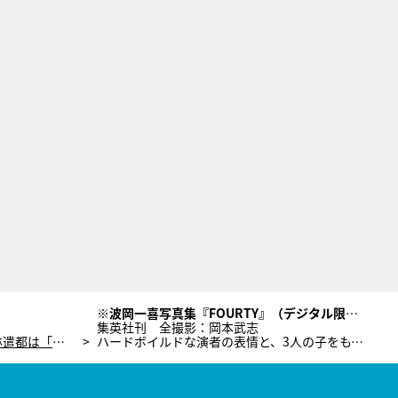
※波岡一喜写真集『FOURTY』（デジタル限定）
集英社刊 全撮影：岡本武志
波岡一喜、『火花』でW主演した林遣都は「最高の俳優」 “3児のパパ”としての顔も語る「優しくなりました」
ハードボイルドな演者の表情と、3人の子をもつ父でもある素顔、ロングインタビューも収録している自身初の写真集。