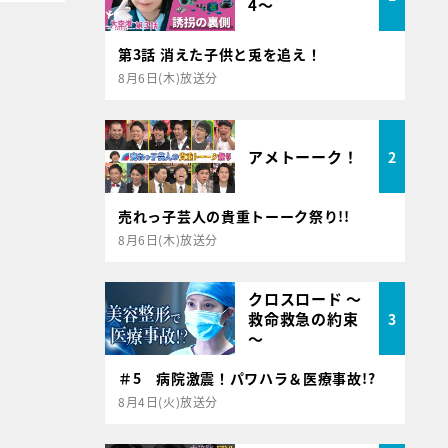
4～
第3話 消えた子供と兎を追え！
8月6日(木)放送分
アメトーーク！
2
売れっ子芸人の貴重トーーク祭り!!
8月6日(木)放送分
クロスロード ～
救命救急の約束
3
～
＃5 病院激震！パワハラ＆医療事故!?
8月4日(火)放送分