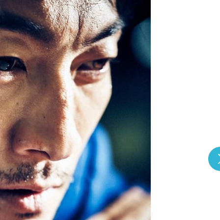
『アイ＝ラブ！げーみん
E齋藤樹愛羅＆佐々木舞
ビュー