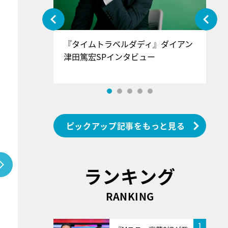
ぐ』＝LOV
『タイムトラベルダディ』ダイアン
『
香SPインタ
津田篤宏SPインタビュー
～
ピックアップ記事をもっと見る
ランキング
RANKING
1