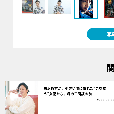
写
サムネイル
黒沢あすか、小さい頃に憧れた“男を誘
う”女優たち。母の三面鏡の前…
2022.02.2