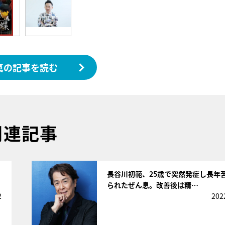
真の記事を読む
関連記事
サムネイル
長谷川初範、25歳で突然発症し長年
られたぜん息。改善後は精…
2
202