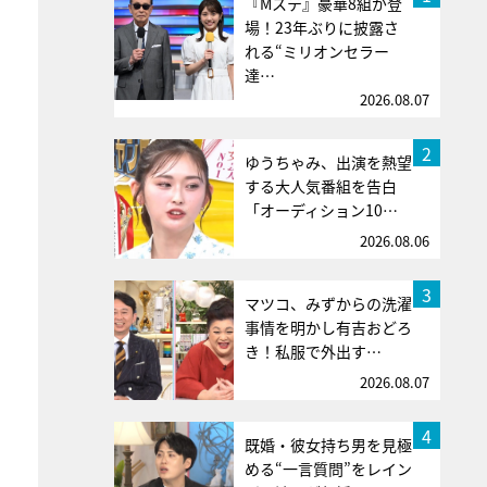
『Mステ』豪華8組が登
場！23年ぶりに披露さ
れる“ミリオンセラー
達…
2026.08.07
2
ゆうちゃみ、出演を熱望
する大人気番組を告白
「オーディション10…
2026.08.06
3
マツコ、みずからの洗濯
事情を明かし有吉おどろ
き！私服で外出す…
2026.08.07
4
既婚・彼女持ち男を見極
める“一言質問”をレイン