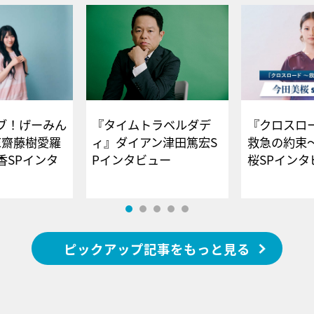
ブ！げーみん
『タイムトラベルダデ
『クロスロー
E齋藤樹愛羅
ィ』ダイアン津田篤宏S
救急の約束
香SPインタ
Pインタビュー
桜SPイ
ピックアップ記事をもっと見る