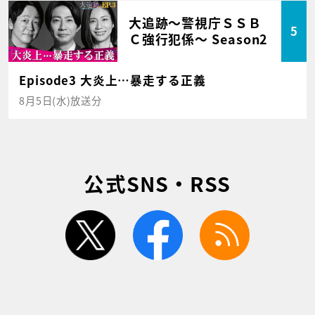
大追跡～警視庁ＳＳＢ
5
Ｃ強行犯係～ Season2
Episode3 大炎上…暴走する正義
8月5日(水)放送分
公式SNS・RSS
twitter
facebook
rss