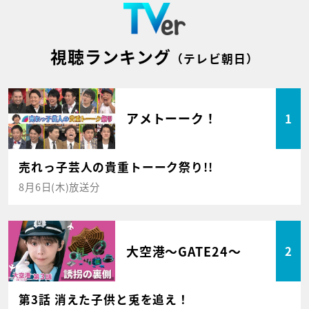
視聴ランキング
（テレビ朝日）
アメトーーク！
1
売れっ子芸人の貴重トーーク祭り!!
8月6日(木)放送分
大空港～GATE24～
2
第3話 消えた子供と兎を追え！