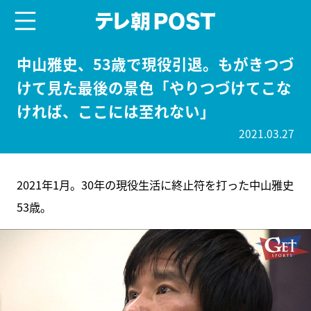
menu
テレ朝POST
中山雅史、53歳で現役引退。もがきつづ
けて見た最後の景色「やりつづけてこな
ければ、ここには至れない」
2021.03.27
2021年1月。30年の現役生活に終止符を打った中山雅史
53歳。