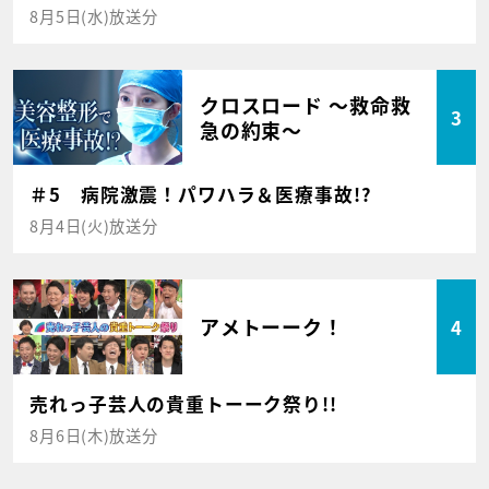
8月5日(水)放送分
クロスロード ～救命救
3
急の約束～
＃5 病院激震！パワハラ＆医療事故!?
8月4日(火)放送分
アメトーーク！
4
売れっ子芸人の貴重トーーク祭り!!
8月6日(木)放送分