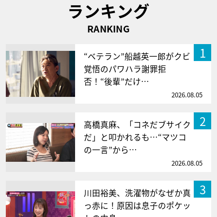
ランキング
RANKING
1
“ベテラン”船越英一郎がクビ
覚悟のパワハラ謝罪拒
否！“後輩”だけ…
2026.08.05
2
高橋真麻、「コネだブサイク
だ」と叩かれるも…“マツコ
の一言”から…
2026.08.05
3
川田裕美、洗濯物がなぜか真
っ赤に！原因は息子のポケッ