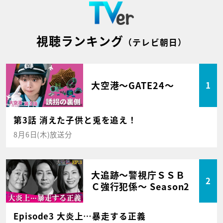
視聴ランキング
（テレビ朝日）
大空港～GATE24～
1
第3話 消えた子供と兎を追え！
8月6日(木)放送分
大追跡～警視庁ＳＳＢ
2
Ｃ強行犯係～ Season2
Episode3 大炎上…暴走する正義