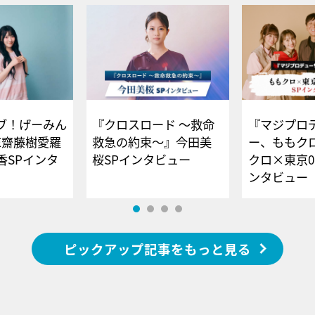
ブ！げーみん
『クロスロード ～救命
『マジプロ
E齋藤樹愛羅
救急の約束～』今田美
ー、ももク
香SPインタ
桜SPインタビュー
クロ×東京0
ンタビュー
ピックアップ記事をもっと見る