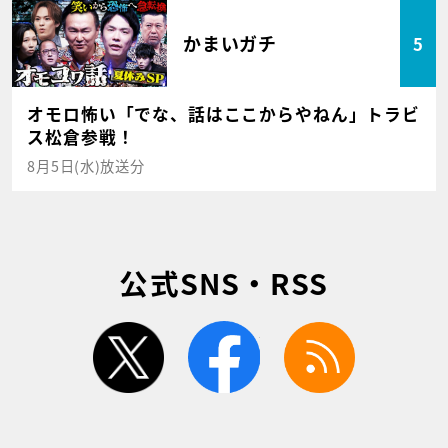
かまいガチ
5
オモロ怖い「でな、話はここからやねん」トラビ
ス松倉参戦！
8月5日(水)放送分
公式SNS・RSS
twitter
facebook
rss