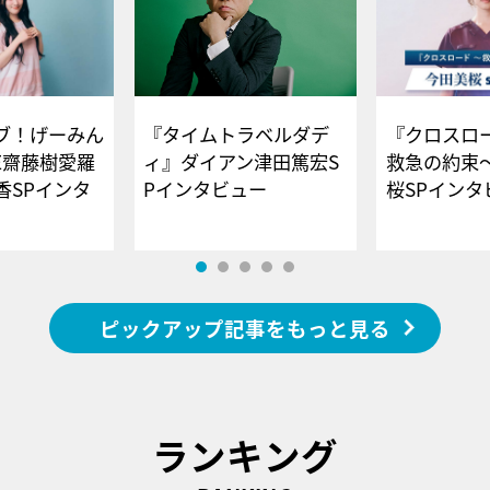
ブ！げーみん
『タイムトラベルダデ
『クロスロー
E齋藤樹愛羅
ィ』ダイアン津田篤宏S
救急の約束
香SPインタ
Pインタビュー
桜SPイ
ピックアップ記事をもっと見る
ランキング