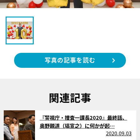
写真の記事を読む
関連記事
サムネイル
『警視庁・捜査一課長2020』最終話、
奥野親道（塙宣之）に何かが起…
2020.09.03