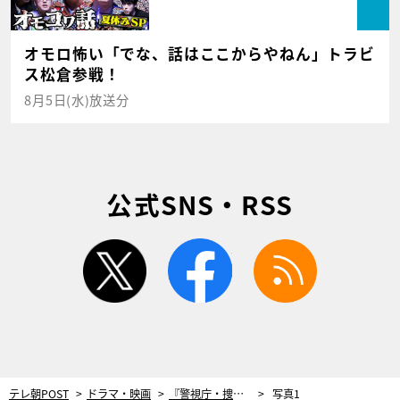
オモロ怖い「でな、話はここからやねん」トラビ
ス松倉参戦！
8月5日(水)放送分
公式SNS・RSS
twitter
facebook
rss
テレ朝POST
ドラマ・映画
『警視庁・捜査一課長』シリーズ誕生10年！内藤剛志「もっともっと面白いドラマを作る」
写真1