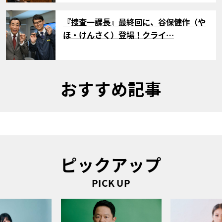
サムネイル
『捜査一課長』最終回に、谷保健作（や
ほ・けんさく）登場！クライ…
おすすめ記事
ピックアップ
PICK UP