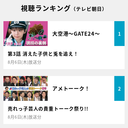
視聴ランキング
（テレビ朝日）
大空港～GATE24～
1
第3話 消えた子供と兎を追え！
8月6日(木)放送分
アメトーーク！
2
売れっ子芸人の貴重トーーク祭り!!
8月6日(木)放送分