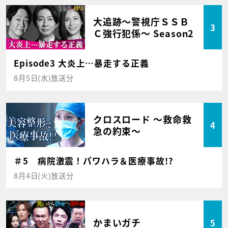
大追跡～警視庁ＳＳＢ
3
Ｃ強行犯係～ Season2
Episode3 大炎上…暴走する正義
8月5日(水)放送分
クロスロード ～救命救
4
急の約束～
＃5 病院激震！パワハラ＆医療事故!?
8月4日(火)放送分
かまいガチ
5