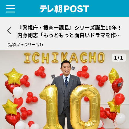
menu
テレ朝POST
『警視庁・捜査一課長』シリーズ誕生10年！
内藤剛志「もっともっと面白いドラマを作
る」
（写真ギャラリー 1/1）
1/1