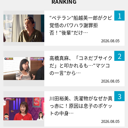
RANKING
1
“ベテラン”船越英一郎がクビ
覚悟のパワハラ謝罪拒
否！“後輩”だけ…
2026.08.05
2
高橋真麻、「コネだブサイク
だ」と叩かれるも…“マツコ
の一言”から…
2026.08.05
3
川田裕美、洗濯物がなぜか真
っ赤に！原因は息子のポケッ
トの中身…
2026.08.05