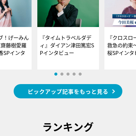
ブ！げーみん
『タイムトラベルダデ
『クロスロー
E齋藤樹愛羅
ィ』ダイアン津田篤宏S
救急の約束
香SPインタ
Pインタビュー
桜SPイ
ピックアップ記事をもっと見る
ランキング