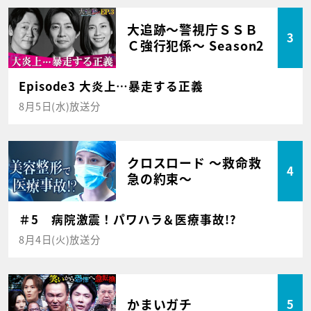
大追跡～警視庁ＳＳＢ
3
Ｃ強行犯係～ Season2
Episode3 大炎上…暴走する正義
8月5日(水)放送分
クロスロード ～救命救
4
急の約束～
＃5 病院激震！パワハラ＆医療事故!?
8月4日(火)放送分
かまいガチ
5