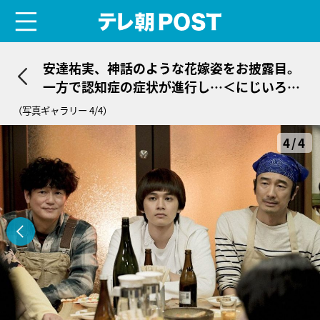
menu
テレ朝POST
安達祐実、神話のような花嫁姿をお披露目。
一方で認知症の症状が進行し…＜にじいろカ
ルテ＞
（写真ギャラリー 4/4）
4/4