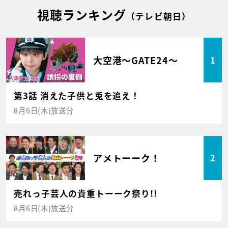
視聴ランキング
（テレビ朝日）
大空港～GATE24～
1
第3話 消えた子供と兎を追え！
8月6日(木)放送分
アメトーーク！
2
売れっ子芸人の貴重トーーク祭り!!
8月6日(木)放送分