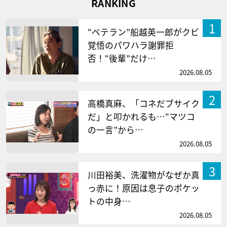
RANKING
1
“ベテラン”船越英一郎がクビ
覚悟のパワハラ謝罪拒
否！“後輩”だけ…
2026.08.05
2
高橋真麻、「コネだブサイク
だ」と叩かれるも…“マツコ
の一言”から…
2026.08.05
3
川田裕美、洗濯物がなぜか真
っ赤に！原因は息子のポケッ
トの中身…
2026.08.05