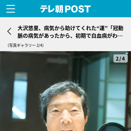
menu
テレ朝POST
大沢悠里、病気から助けてくれた“運”「冠動
脈の病気があったから、初期で白血病がわか
って助かった」
（写真ギャラリー 2/4）
2/4