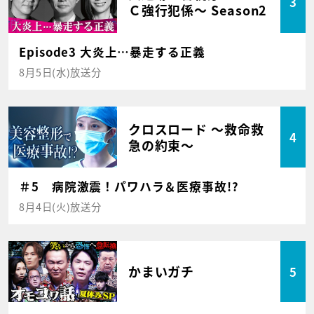
3
Ｃ強行犯係～ Season2
Episode3 大炎上…暴走する正義
8月5日(水)放送分
クロスロード ～救命救
4
急の約束～
＃5 病院激震！パワハラ＆医療事故!?
8月4日(火)放送分
かまいガチ
5