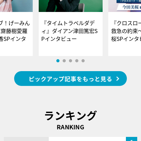
ブ！げーみん
『タイムトラベルダデ
『クロスロー
E齋藤樹愛羅
ィ』ダイアン津田篤宏S
救急の約束
香SPインタ
Pインタビュー
桜SPイ
ピックアップ記事をもっと見る
ランキング
RANKING