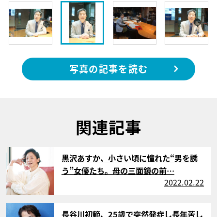
写真の記事を読む
関連記事
サムネイル
黒沢あすか、小さい頃に憧れた“男を誘
う”女優たち。母の三面鏡の前…
2022.02.22
サムネイル
長谷川初範、25歳で突然発症し長年苦し