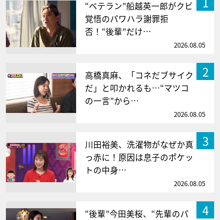
1
“ベテラン”船越英一郎がクビ
覚悟のパワハラ謝罪拒
否！“後輩”だけ…
2026.08.05
2
高橋真麻、「コネだブサイク
だ」と叩かれるも…“マツコ
の一言”から…
2026.08.05
3
川田裕美、洗濯物がなぜか真
っ赤に！原因は息子のポケッ
トの中身…
2026.08.05
4
“後輩”今田美桜、“先輩のパ