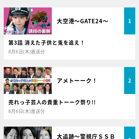
大空港～GATE24～
1
第3話 消えた子供と兎を追え！
8月6日(木)放送分
アメトーーク！
2
売れっ子芸人の貴重トーーク祭り!!
8月6日(木)放送分
大追跡～警視庁ＳＳＢ