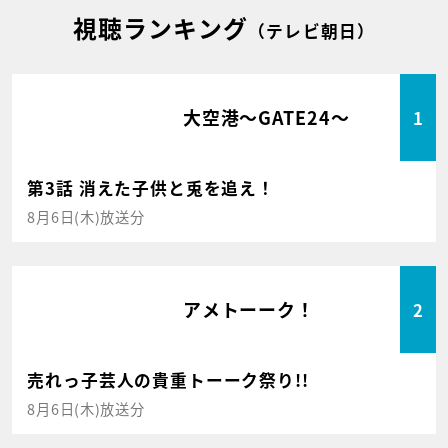
視聴ランキング
（テレビ朝日）
大空港～GATE24～
1
第3話 消えた子供と兎を追え！
8月6日(木)放送分
アメトーーク！
2
売れっ子芸人の貴重トーーク祭り!!
8月6日(木)放送分