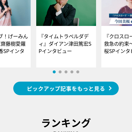
ブ！げーみん
『タイムトラベルダデ
『クロスロー
E齋藤樹愛羅
ィ』ダイアン津田篤宏S
救急の約束
香SPインタ
Pインタビュー
桜SPイ
ピックアップ記事をもっと見る
ランキング