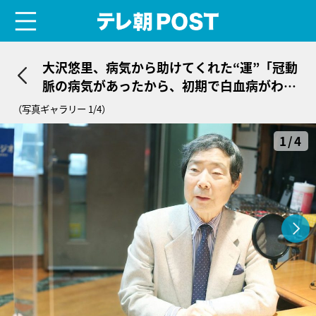
menu
テレ朝POST
大沢悠里、病気から助けてくれた“運”「冠動
脈の病気があったから、初期で白血病がわか
って助かった」
（写真ギャラリー 1/4）
1/4