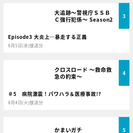
大追跡～警視庁ＳＳＢ
3
Ｃ強行犯係～ Season2
Episode3 大炎上…暴走する正義
8月5日(水)放送分
クロスロード ～救命救
4
急の約束～
＃5 病院激震！パワハラ＆医療事故!?
8月4日(火)放送分
かまいガチ
5