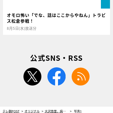
オモロ怖い「でな、話はここからやねん」トラビ
ス松倉参戦！
8月5日(水)放送分
公式SNS・RSS
twitter
facebook
rss
テレ朝POST
オリジナル
大沢悠里、病気から助けてくれた“運”「冠動脈の病気があったから、初期で白血病がわかって助かった」
写真1