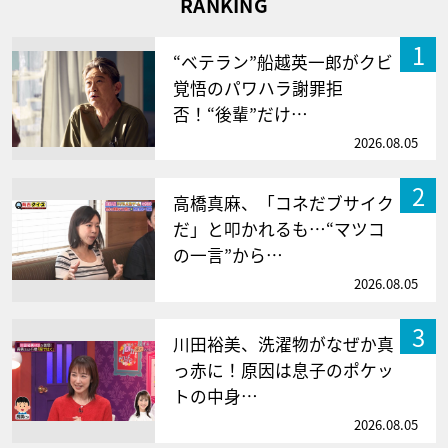
RANKING
1
“ベテラン”船越英一郎がクビ
覚悟のパワハラ謝罪拒
否！“後輩”だけ…
2026.08.05
2
高橋真麻、「コネだブサイク
だ」と叩かれるも…“マツコ
の一言”から…
2026.08.05
3
川田裕美、洗濯物がなぜか真
っ赤に！原因は息子のポケッ
トの中身…
2026.08.05