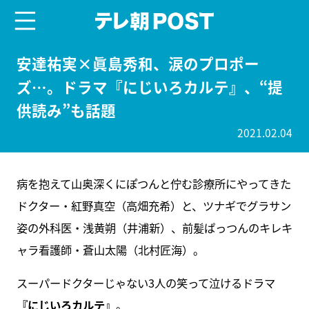
menu
テレ朝POST
安達祐実×眞島秀和、涙のプロポー
ズ…。ドラマ『にじいろカルテ』、“提
供読み”も話題
2021.02.04
病を抱えて山奥深くにぽつんと佇む診療所にやってきた
ドクター・紅野真空（高畑充希）と、ツナギでグラサン
姿の外科医・浅黄朔（井浦新）、前髪ぱっつんのキレキ
ャラ看護師・蒼山太陽（北村匠海）。
スーパードクターじゃない3人の笑って泣けるドラマ
『にじいろカルテ』
。