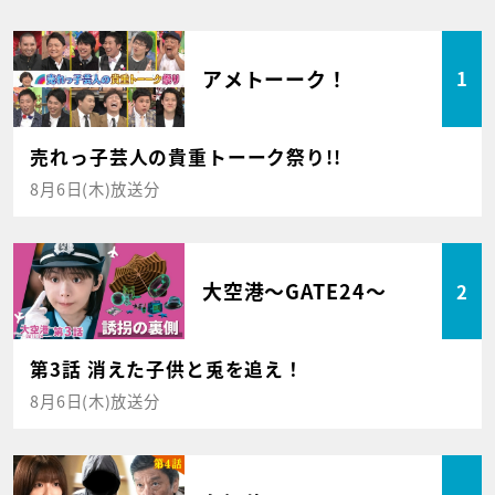
アメトーーク！
1
売れっ子芸人の貴重トーーク祭り!!
8月6日(木)放送分
大空港～GATE24～
2
第3話 消えた子供と兎を追え！
8月6日(木)放送分