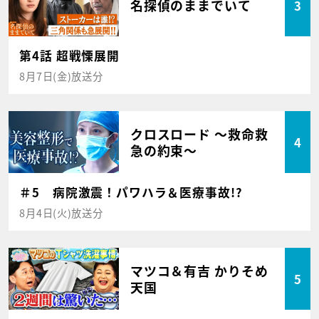
名探偵のままでいて
3
第4話 超戦慄展開
8月7日(金)放送分
クロスロード ～救命救
4
急の約束～
＃5 病院激震！パワハラ＆医療事故!?
8月4日(火)放送分
マツコ＆有吉 かりそめ
5
天国