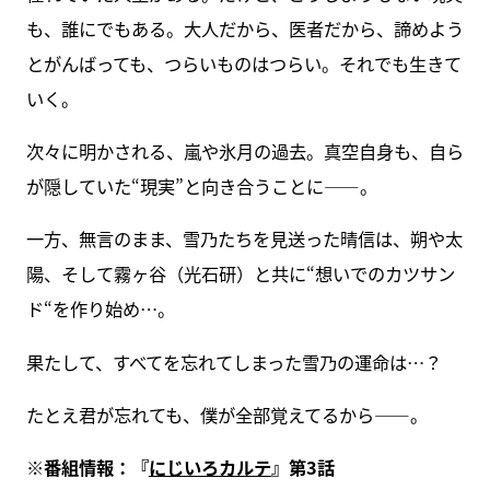
も、誰にでもある。大人だから、医者だから、諦めよう
とがんばっても、つらいものはつらい。それでも生きて
いく。
次々に明かされる、嵐や氷月の過去。真空自身も、自ら
が隠していた“現実”と向き合うことに――。
一方、無言のまま、雪乃たちを見送った晴信は、朔や太
陽、そして霧ヶ谷（光石研）と共に“想いでのカツサン
ド“を作り始め…。
果たして、すべてを忘れてしまった雪乃の運命は…？
たとえ君が忘れても、僕が全部覚えてるから――。
※番組情報：『
にじいろカルテ
』第3話