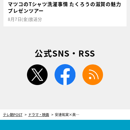
マツコのTシャツ洗濯事情 たくろうの滋賀の魅力
プレゼンツアー
8月7日(金)放送分
公式SNS・RSS
twitter
facebook
rss
テレ朝POST
ドラマ・映画
安達祐実×眞島秀和、涙のプロポーズ…。ドラマ『にじいろカルテ』、“提供読み”も話題