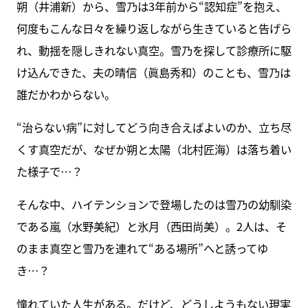
朔（井浦新）から、雪乃は3年前から“認知症”を抱え、
何度もこんな日々を繰り返しながら生きていると告げら
れ、動揺を隠しきれない真空。雪乃を探して診療所に駆
け込んできた、夫の晴信（眞島秀和）のことも、雪乃は
誰だかわからない。
“治らない病”に対してどう向き合えばよいのか、立ち尽
くす真空だが、なぜか朔と太陽（北村匠海）は落ち着い
た様子で…？
そんな中、ハイテンションで登場したのは雪乃の幼馴染
である嵐（水野美紀）と氷月（西田尚美）。2人は、そ
のまま真空と雪乃を連れて“ある場所”へと誘ってゆ
き…？
憧れていた人生がある。だけど、どうしようもない現実