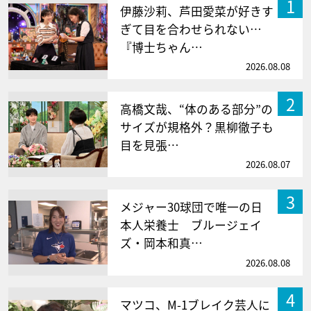
1
伊藤沙莉、芦田愛菜が好きす
ぎて目を合わせられない…
『博士ちゃん…
2026.08.08
2
高橋文哉、“体のある部分”の
サイズが規格外？黒柳徹子も
目を見張…
2026.08.07
3
メジャー30球団で唯一の日
本人栄養士 ブルージェイ
ズ・岡本和真…
2026.08.08
4
マツコ、M-1ブレイク芸人に