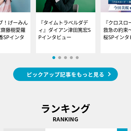
ブ！げーみん
『タイムトラベルダデ
『クロスロー
E齋藤樹愛羅
ィ』ダイアン津田篤宏S
救急の約束
香SPインタ
Pインタビュー
桜SPイ
ピックアップ記事をもっと見る
ランキング
RANKING