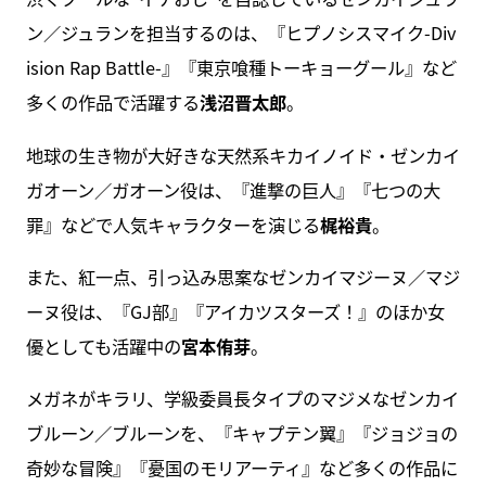
ン／ジュランを担当するのは、『ヒプノシスマイク-Div
ision Rap Battle-』『東京喰種トーキョーグール』など
多くの作品で活躍する
浅沼晋太郎
。
地球の生き物が大好きな天然系キカイノイド・ゼンカイ
ガオーン／ガオーン役は、『進撃の巨人』『七つの大
罪』などで人気キャラクターを演じる
梶裕貴
。
また、紅一点、引っ込み思案なゼンカイマジーヌ／マジ
ーヌ役は、『GJ部』『アイカツスターズ！』のほか女
優としても活躍中の
宮本侑芽
。
メガネがキラリ、学級委員長タイプのマジメなゼンカイ
ブルーン／ブルーンを、『キャプテン翼』『ジョジョの
奇妙な冒険』『憂国のモリアーティ』など多くの作品に