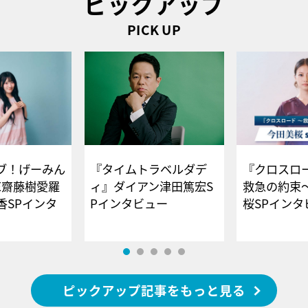
ピックアップ
PICK UP
ブ！げーみん
『タイムトラベルダデ
『クロスロー
E齋藤樹愛羅
ィ』ダイアン津田篤宏S
救急の約束
香SPインタ
Pインタビュー
桜SPイ
ピックアップ記事をもっと見る