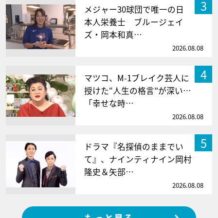
3
メジャー30球団で唯一の日
本人栄養士 ブルージェイ
ズ・岡本和真…
2026.08.08
4
マツコ、M-1ブレイク芸人に
授けた“人生の格言”が深い…
「幸せな時…
2026.08.08
5
ドラマ『名探偵のままでい
て』、ナインティナイン岡村
隆史＆矢部…
2026.08.08
もっと見る