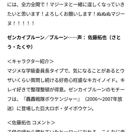
には、全力全開で！マジーヌと一緒に逞しくなっていき
たいと思います！よろしくお願いします！ぬぬぬマジー
ヌ！！！！！
ゼンカイブルーン／ブルーン……声： 佐藤拓也（さと
う・たくや）
＜キャラクター紹介＞
マジメな学級委員長タイプで、気になることがあるとウ
ザいくらい質問し続ける好奇心旺盛なキカイノイド。キ
レイ好きで整理整頓が得意。ゼンカイブルーンのモチー
フは、『轟轟戦隊ボウケンジャー』（2006～2007年放
送）に登場した巨大ロボ・ダイボウケン。
＜佐藤拓也 コメント＞
子供の頃から憧れていたヒーローになれる。こんなに幸