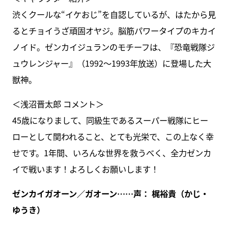
渋くクールな“イケおじ”を自認しているが、はたから見
るとチョイうざ頑固オヤジ。脳筋パワータイプのキカイ
ノイド。ゼンカイジュランのモチーフは、『恐竜戦隊ジ
ュウレンジャー』（1992～1993年放送）に登場した大
獣神。
＜浅沼晋太郎 コメント＞
45歳になりまして、同級生であるスーパー戦隊にヒー
ローとして関われること、とても光栄で、この上なく幸
せです。1年間、いろんな世界を救うべく、全力ゼンカ
イで戦います！よろしくお願いします！
ゼンカイガオーン／ガオーン……声： 梶裕貴（かじ・
ゆうき）