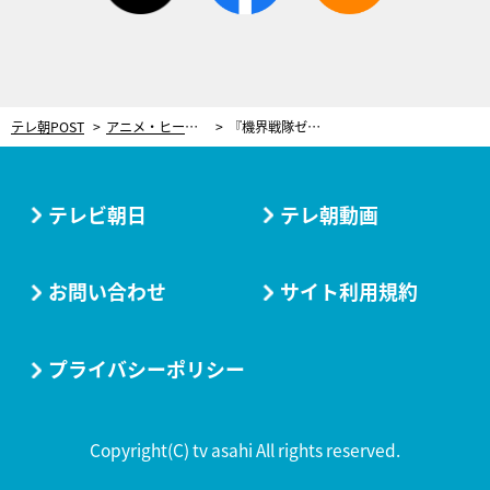
テレ朝POST
アニメ・ヒーロー
『機界戦隊ゼンカイジャー』声優陣を一挙公開！浅沼晋太郎、梶裕貴ら人気声優からのコメントも
テレビ朝日
テレ朝動画
お問い合わせ
サイト利用規約
プライバシーポリシー
Copyright(C) tv asahi All rights reserved.