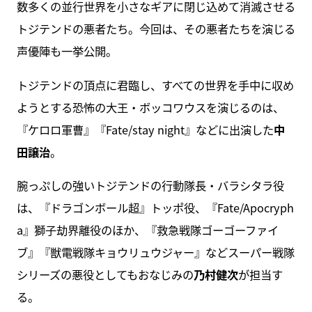
数多くの並行世界を小さなギアに閉じ込めて消滅させる
トジテンドの悪者たち。今回は、その悪者たちを演じる
声優陣も一挙公開。
トジテンドの頂点に君臨し、すべての世界を手中に収め
ようとする恐怖の大王・ボッコワウスを演じるのは、
『ケロロ軍曹』『Fate/stay night』などに出演した
中
田譲治
。
腕っぷしの強いトジテンドの行動隊長・バラシタラ役
は、『ドラゴンボール超』トッポ役、『Fate/Apocryph
a』獅子劫界離役のほか、『救急戦隊ゴーゴーファイ
ブ』『獣電戦隊キョウリュウジャー』などスーパー戦隊
シリーズの悪役としてもおなじみの
乃村健次
が担当す
る。