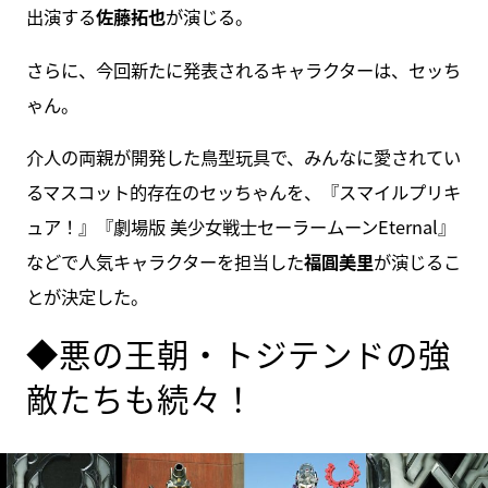
出演する
佐藤拓也
が演じる。
さらに、今回新たに発表されるキャラクターは、セッち
ゃん。
介人の両親が開発した鳥型玩具で、みんなに愛されてい
るマスコット的存在のセッちゃんを、『スマイルプリキ
ュア！』『劇場版 美少女戦士セーラームーンEternal』
などで人気キャラクターを担当した
福圓美里
が演じるこ
とが決定した。
◆悪の王朝・トジテンドの強
敵たちも続々！