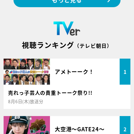
視聴ランキング
（テレビ朝日）
アメトーーク！
1
売れっ子芸人の貴重トーーク祭り!!
8月6日(木)放送分
大空港～GATE24～
2