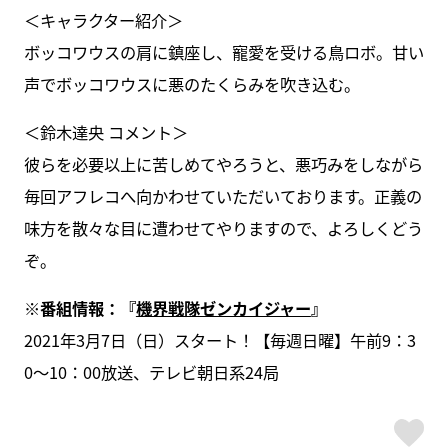
＜キャラクター紹介＞
ボッコワウスの肩に鎮座し、寵愛を受ける鳥ロボ。甘い
声でボッコワウスに悪のたくらみを吹き込む。
＜鈴木達央 コメント＞
彼らを必要以上に苦しめてやろうと、悪巧みをしながら
毎回アフレコへ向かわせていただいております。正義の
味方を散々な目に遭わせてやりますので、よろしくどう
ぞ。
※番組情報：『
機界戦隊ゼンカイジャー
』
2021年3月7日（日）スタート！【毎週日曜】午前9：3
0～10：00放送、テレビ朝日系24局
ス