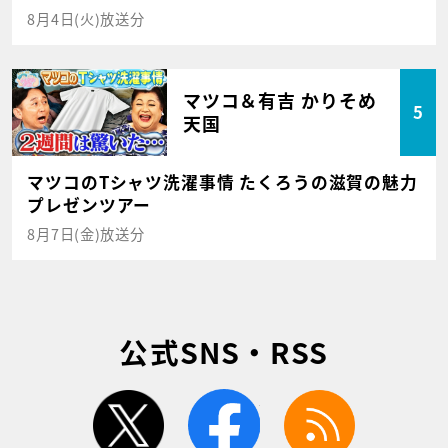
8月4日(火)放送分
マツコ＆有吉 かりそめ
5
天国
マツコのTシャツ洗濯事情 たくろうの滋賀の魅力
プレゼンツアー
8月7日(金)放送分
公式SNS・RSS
twitter
facebook
rss