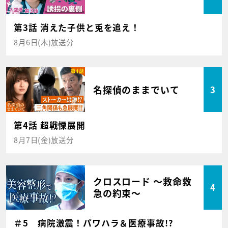
第3話 消えた子供と兎を追え！
8月6日(木)放送分
名探偵のままでいて
3
第4話 超戦慄展開
8月7日(金)放送分
クロスロード ～救命救
4
急の約束～
＃5 病院激震！パワハラ＆医療事故!?