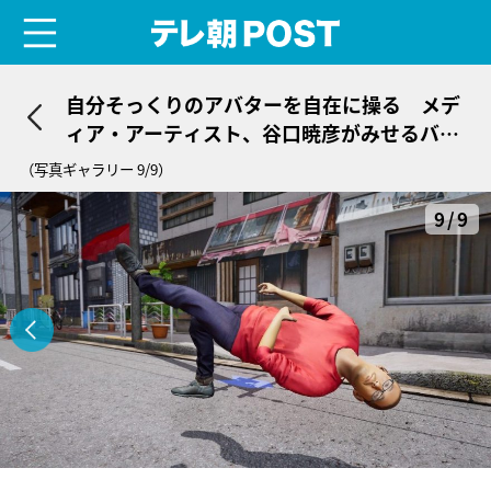
menu
テレ朝POST
自分そっくりのアバターを自在に操る メデ
ィア・アーティスト、谷口暁彦がみせるバー
チャルとリアルの境界線に潜む“ズレ”
（写真ギャラリー 9/9）
9/9