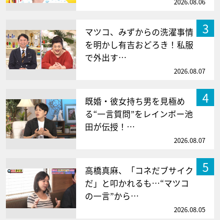
2026.08.06
3
マツコ、みずからの洗濯事情
を明かし有吉おどろき！私服
で外出す…
2026.08.07
4
既婚・彼女持ち男を見極め
る“一言質問”をレインボー池
田が伝授！…
2026.08.07
5
高橋真麻、「コネだブサイク
だ」と叩かれるも…“マツコ
の一言”から…
2026.08.05