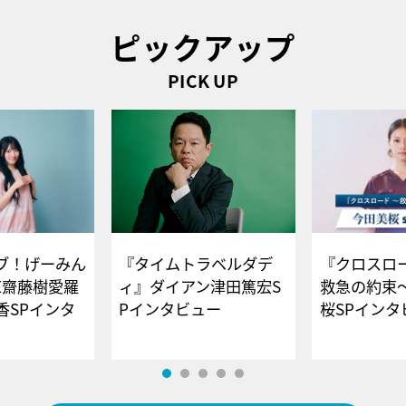
ピックアップ
PICK UP
ブ！げーみん
『タイムトラベルダデ
『クロスロー
E齋藤樹愛羅
ィ』ダイアン津田篤宏S
救急の約束
香SPインタ
Pインタビュー
桜SPイ