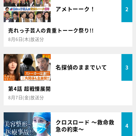
アメトーーク！
2
売れっ子芸人の貴重トーーク祭り!!
8月6日(木)放送分
名探偵のままでいて
3
第4話 超戦慄展開
8月7日(金)放送分
クロスロード ～救命救
4
急の約束～