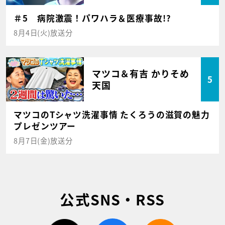
＃5 病院激震！パワハラ＆医療事故!?
8月4日(火)放送分
マツコ＆有吉 かりそめ
5
天国
マツコのTシャツ洗濯事情 たくろうの滋賀の魅力
プレゼンツアー
8月7日(金)放送分
公式SNS・RSS
twitter
facebook
rss