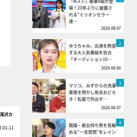
『Mステ』豪華8組が登
場！23年ぶりに披露さ
れる“ミリオンセラー
達…
2026.08.07
2
ゆうちゃみ、出演を熱望
する大人気番組を告白
「オーディション10…
2026.08.06
3
マツコ、みずからの洗濯
事情を明かし有吉おどろ
き！私服で外出す…
2026.08.07
、滝沢カ
4
既婚・彼女持ち男を見極
2.01.11
める“一言質問”をレイン