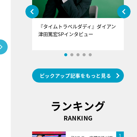
ぐ』＝LOV
『タイムトラベルダディ』ダイアン
『
香SPインタ
津田篤宏SPインタビュー
～
ピックアップ記事をもっと見る
ランキング
RANKING
1