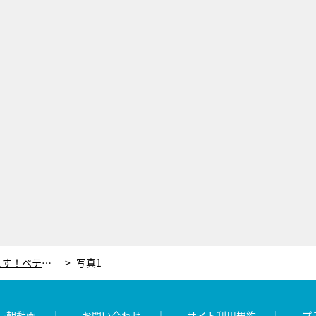
滝沢カレン、イカ釣りで奇跡を起こす！ベテラン船長＆漁師が「はじめての経験！」と色めき立つ
写真1
レ朝動画
お問い合わせ
サイト利用規約
プ