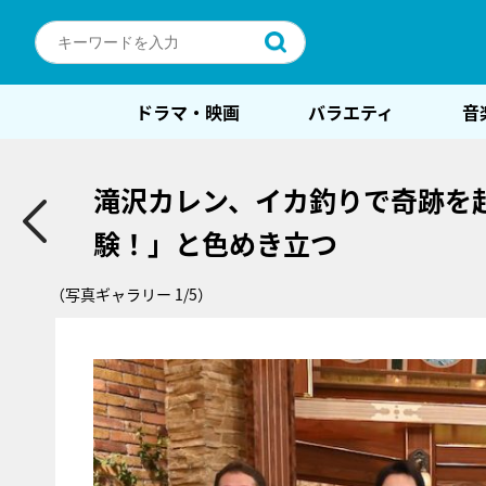
ドラマ・映画
バラエティ
音
滝沢カレン、イカ釣りで奇跡を
験！」と色めき立つ
（写真ギャラリー 1/5）