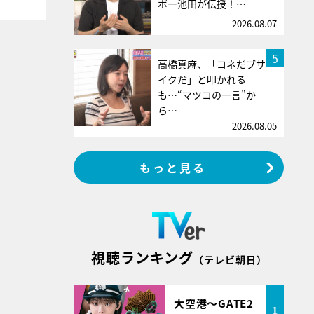
ボー池田が伝授！…
2026.08.07
5
高橋真麻、「コネだブサ
イクだ」と叩かれる
も…“マツコの一言”か
ら…
2026.08.05
もっと見る
視聴ランキング
（テレビ朝日）
大空港～GATE2
1