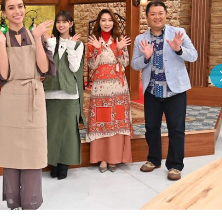
『アイ＝ラブ！げーみん
E齋藤樹愛羅＆佐々木舞
ビュー