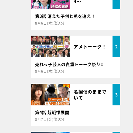
4～
第3話 消えた子供と兎を追え！
8月6日(木)放送分
アメトーーク！
2
売れっ子芸人の貴重トーーク祭り!!
8月6日(木)放送分
名探偵のままで
3
いて
第4話 超戦慄展開
8月7日(金)放送分