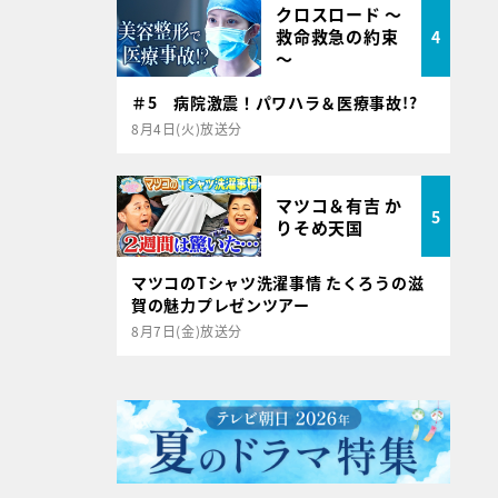
クロスロード ～
救命救急の約束
4
～
＃5 病院激震！パワハラ＆医療事故!?
8月4日(火)放送分
マツコ＆有吉 か
5
りそめ天国
マツコのTシャツ洗濯事情 たくろうの滋
賀の魅力プレゼンツアー
8月7日(金)放送分