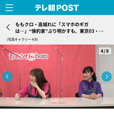
menu
テレ朝POST
ももクロ・高城れに「スマホのギガ
は…」“倹約家”ぶり明かすも、東京03・飯
塚悟志「ケチじゃねぇか！」
（写真ギャラリー 4/8）
4/8