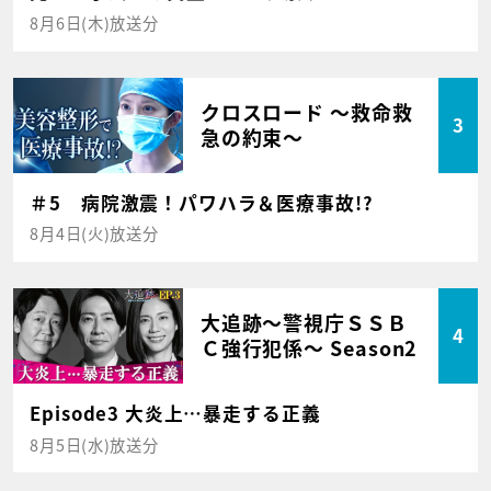
8月6日(木)放送分
クロスロード ～救命救
3
急の約束～
＃5 病院激震！パワハラ＆医療事故!?
8月4日(火)放送分
大追跡～警視庁ＳＳＢ
4
Ｃ強行犯係～ Season2
Episode3 大炎上…暴走する正義
8月5日(水)放送分