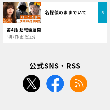
名探偵のままでいて
5
第4話 超戦慄展開
8月7日(金)放送分
公式SNS・RSS
twitter
facebook
rss