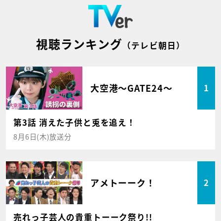
視聴ランキング
（テレビ朝日）
大空港～GATE24～
1
第3話 消えた子供と兎を追え！
8月6日(木)放送分
アメトーーク！
2
売れっ子芸人の貴重トーーク祭り!!