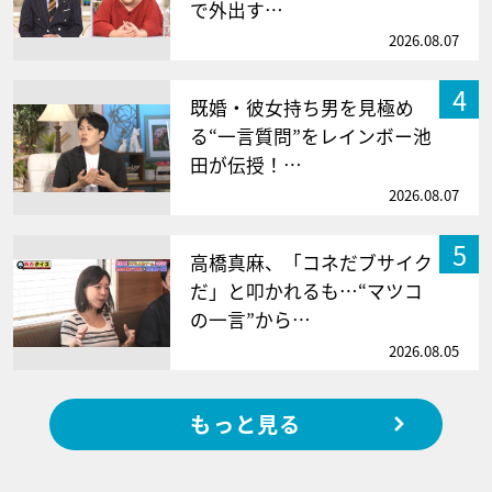
で外出す…
2026.08.07
4
既婚・彼女持ち男を見極め
る“一言質問”をレインボー池
田が伝授！…
2026.08.07
5
高橋真麻、「コネだブサイク
だ」と叩かれるも…“マツコ
の一言”から…
2026.08.05
もっと見る