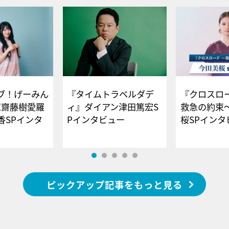
ブ！げーみん
『タイムトラベルダデ
『クロスロー
E齋藤樹愛羅
ィ』ダイアン津田篤宏S
救急の約束
香SPインタ
Pインタビュー
桜SPイ
ピックアップ記事をもっと見る