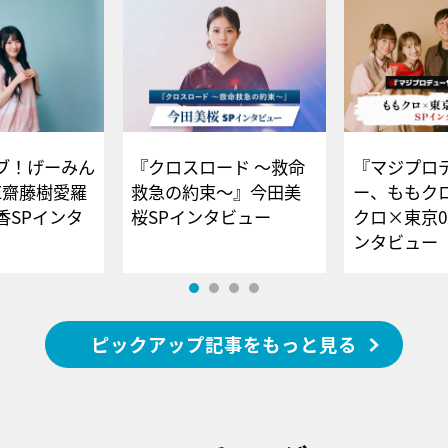
ブ！げーみん
『クロスロード ～救命
『マジプロ
E齋藤樹愛羅
救急の約束～』今田美
ー、ももク
香SPインタ
桜SPインタビュー
クロ×東京0
ンタビュー
ピックアップ記事をもっと見る