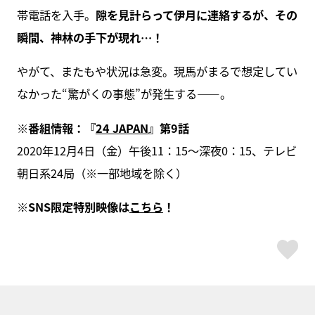
帯電話を入手。
隙を見計らって伊月に連絡するが、その
瞬間、神林の手下が現れ…！
やがて、またもや状況は急変。現馬がまるで想定してい
なかった“驚がくの事態”が発生する――。
※番組情報：『
24 JAPAN
』第9話
2020年12月4日（金）午後11：15～深夜0：15、テレビ
朝日系24局（※一部地域を除く）
※SNS限定特別映像は
こちら
！
ス