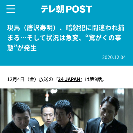
menu
テレ朝POST
現馬（唐沢寿明）、暗殺犯に間違われ捕
まる…そして状況は急変、“驚がくの事
態”が発生
2020.12.04
12月4日（金）放送の
『
24 JAPAN
』
は第9話。