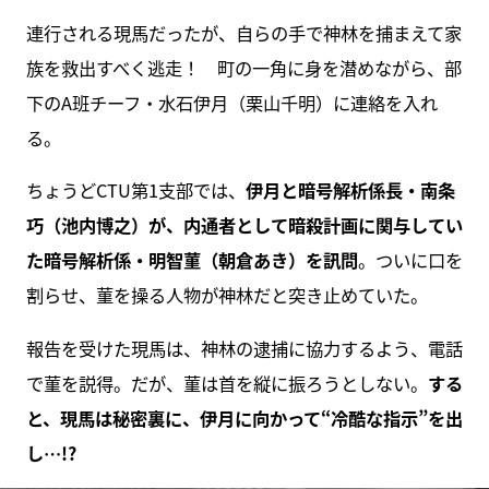
連行される現馬だったが、自らの手で神林を捕まえて家
族を救出すべく逃走！ 町の一角に身を潜めながら、部
下のA班チーフ・水石伊月（栗山千明）に連絡を入れ
る。
ちょうどCTU第1支部では、
伊月と暗号解析係長・南条
巧（池内博之）が、内通者として暗殺計画に関与してい
た暗号解析係・明智菫（朝倉あき）を訊問
。ついに口を
割らせ、菫を操る人物が神林だと突き止めていた。
報告を受けた現馬は、神林の逮捕に協力するよう、電話
で菫を説得。だが、菫は首を縦に振ろうとしない。
する
と、現馬は秘密裏に、伊月に向かって“冷酷な指示”を出
し…!?