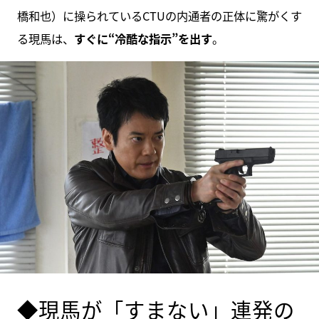
橋和也）に操られているCTUの内通者の正体に驚がくす
る現馬は、
すぐに“冷酷な指示”を出す
。
◆現馬が「すまない」連発の