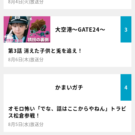
8月4日(火)放送分
大空港～GATE24～
3
第3話 消えた子供と兎を追え！
8月6日(木)放送分
かまいガチ
4
オモロ怖い「でな、話はここからやねん」トラビ
ス松倉参戦！
8月5日(水)放送分