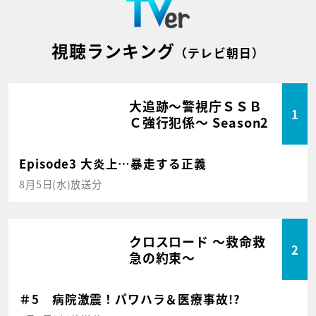
視聴ランキング
（テレビ朝日）
大追跡～警視庁ＳＳＢ
1
Ｃ強行犯係～ Season2
Episode3 大炎上…暴走する正義
8月5日(水)放送分
クロスロード ～救命救
2
急の約束～
＃5 病院激震！パワハラ＆医療事故!?