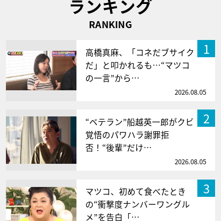
ランキング
RANKING
1
高橋真麻、「コネだブサイク
だ」と叩かれるも…“マツコ
の一言”から…
2026.08.05
2
“ベテラン”船越英一郎がクビ
覚悟のパワハラ謝罪拒
否！“後輩”だけ…
2026.08.05
3
マツコ、初めて食べたとき
の“衝撃度ナンバーワングル
メ”を告白「…