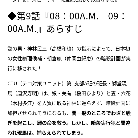
◆第9話『08：00A.M.－09：
00A.M.』あらすじ
謎の男・神林民三（高橋和也）の指示によって、日本初
の女性総理候補・朝倉麗（仲間由紀恵）の暗殺計画が実
行に移された！
CTU（テロ対策ユニット）第1支部A班の班長・獅堂現
馬（唐沢寿明）は、娘・美有（桜田ひより）と妻・六花
（木村多江）を人質に取る神林に逆らえず、暗殺計画に
加担させられそうになるも、
間一髪のところでわざと騒
ぎを起こし、麗の命を救う。しかし、暗殺実行犯と間違
われ現馬は、捕らえられてしまう
。