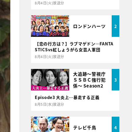
8月4日(火)放送分
ロンドンハーツ
2
【恋の行方は？】ラブマゲドン…FANTA
STICSvs紅しょうがら女芸人軍団
8月4日(火)放送分
大追跡～警視庁
ＳＳＢＣ強行犯
3
係～ Season2
Episode3 大炎上…暴走する正義
8月5日(水)放送分
テレビ千鳥
4