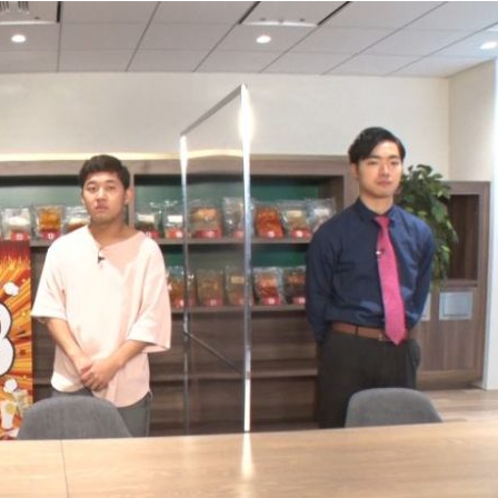
『アイ＝ラブ！げーみん
E齋藤樹愛羅＆佐々木舞
ビュー