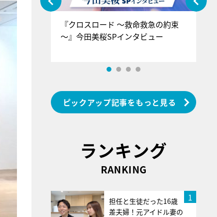
ぐ』＝LOV
『クロスロード ～救命救急の約束
『
香SPインタ
～』今田美桜SPインタビュー
ロ
ン
ピックアップ記事をもっと見る
ランキング
RANKING
1
担任と生徒だった16歳
差夫婦！元アイドル妻の