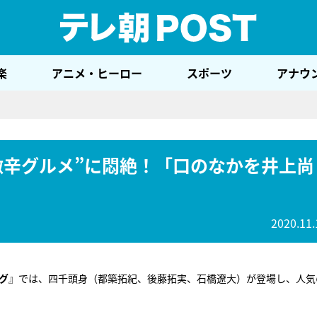
テレ
楽
アニメ・ヒーロー
スポーツ
アナウ
気激辛グルメ”に悶絶！「口のなかを井上尚
2020.11.
グ
』では、四千頭身（都築拓紀、後藤拓実、石橋遼大）が登場し、人気