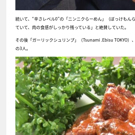
続いて、“辛さレベル0”の「ニンニクらーめん」（ぼっけもん
ていて、肉の食感がしっかり残っている」と絶賛していた。
その後「ガーリックシュリンプ」（Tsunami .Ebisu T
の3人。