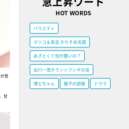
急上昇ワード
HOT WORDS
バラエティ
マツコ＆有吉 かりそめ天国
あざとくて何が悪いの？
出川一茂ホラン☆フシギの会
のが苦
博士ちゃん
徹子の部屋
ドラマ
、甘