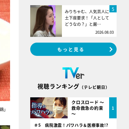
5
みりちゃむ、人気芸人に
土下座要求！「人として
どうなの？」と厳…
2026.08.03
もっと見る
視聴ランキング
（テレビ朝日）
クロスロード ～
救命救急の約束
1
れ鶏」
～
＃5 病院激震！パワハラ＆医療事故!?