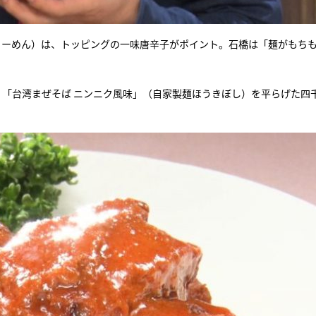
らーめん）は、トッピングの一味唐辛子がポイント。石橋は「麺がもち
OKYO）、「台湾まぜそば ニンニク風味」（自家製麺ほうきぼし）を平らげた四