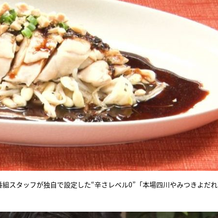
。番組スタッフが独自で設定した“辛さレベル0”「本場四川やみつきよだ