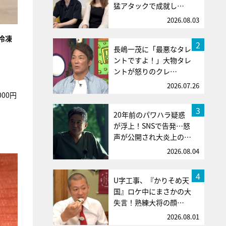
猛アタックで成就し…
2026.08.03
冷凍
2
長嶋一茂に「最悪なタレ
ントですよ！」大物タレ
ントが怒りのクレ…
2026.07.26
00円
3
20年前のパワハラ疑惑
が浮上！SNSで告発…怒
声が公開され大炎上の…
2026.08.04
4
U字工事、『かりそめ天
国』ロケ中にまさかの大
失言！熟練大将の顔…
2026.08.01