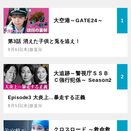
大空港～GATE24～
1
第3話 消えた子供と兎を追え！
8月6日(木)放送分
大追跡～警視庁ＳＳＢ
2
Ｃ強行犯係～ Season2
Episode3 大炎上…暴走する正義
8月5日(水)放送分
クロスロード ～救命救