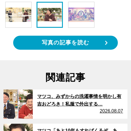
写真の記事を読む
関連記事
サムネイル
マツコ、みずからの洗濯事情を明かし有
吉おどろき！私服で外出する…
2026.08.07
サムネイル
マツコ「あと10年もすればくるぞ、あ