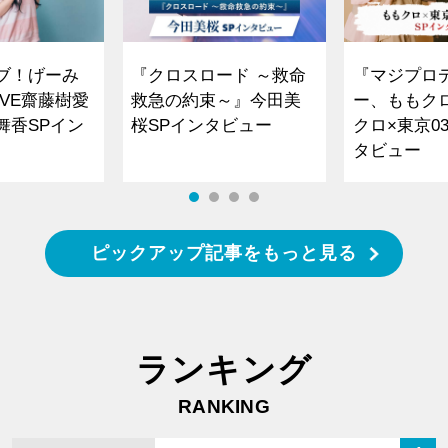
ブ！げーみ
『クロスロード ～救命
『マジプロ
VE齋藤樹愛
救急の約束～』今田美
ー、ももク
舞香SPイン
桜SPインタビュー
クロ×東京0
タビュー
ピックアップ記事をもっと見る
ランキング
RANKING