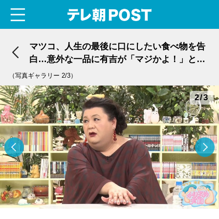
menu
テレ朝POST
マツコ、人生の最後に口にしたい食べ物を告
白…意外な一品に有吉が「マジかよ！」と驚
き
（写真ギャラリー 2/3）
2/3