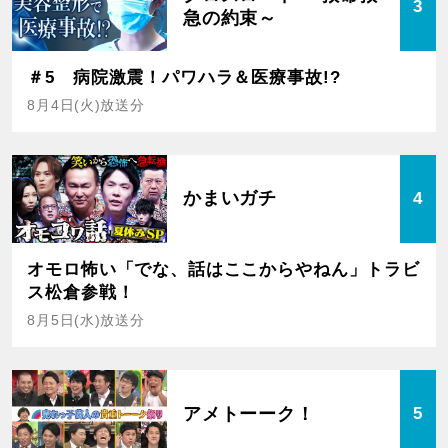
3
急の約束～
＃5 病院激震！パワハラ＆医療事故!?
8月4日(火)放送分
かまいガチ
4
オモロ怖い「でな、話はここからやねん」トラビ
ス松倉参戦！
8月5日(水)放送分
アメトーーク！
5