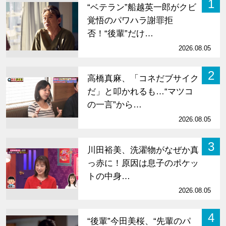
1
“ベテラン”船越英一郎がクビ
覚悟のパワハラ謝罪拒
否！“後輩”だけ…
2026.08.05
2
高橋真麻、「コネだブサイク
だ」と叩かれるも…“マツコ
の一言”から…
2026.08.05
3
川田裕美、洗濯物がなぜか真
っ赤に！原因は息子のポケッ
トの中身…
2026.08.05
4
“後輩”今田美桜、“先輩のパ