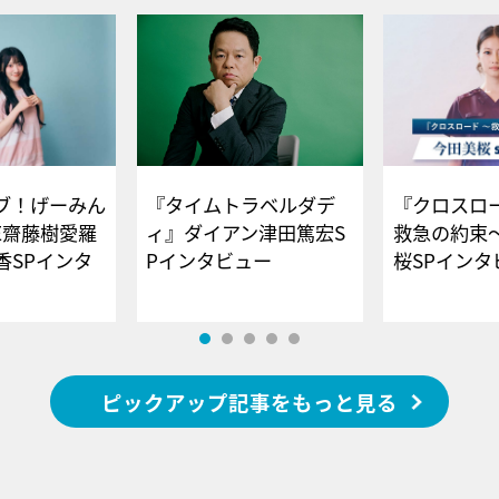
ブ！げーみん
『タイムトラベルダデ
『クロスロー
E齋藤樹愛羅
ィ』ダイアン津田篤宏S
救急の約束
香SPインタ
Pインタビュー
桜SPイ
ピックアップ記事をもっと見る