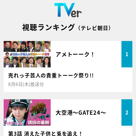
視聴ランキング
（テレビ朝日）
アメトーーク！
1
売れっ子芸人の貴重トーーク祭り!!
8月6日(木)放送分
大空港～GATE24～
2
第3話 消えた子供と兎を追え！