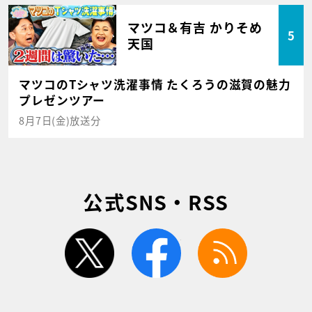
マツコ＆有吉 かりそめ
5
天国
マツコのTシャツ洗濯事情 たくろうの滋賀の魅力
プレゼンツアー
8月7日(金)放送分
公式SNS・RSS
twitter
facebook
rss