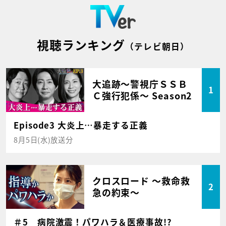
視聴ランキング
（テレビ朝日）
大追跡～警視庁ＳＳＢ
1
Ｃ強行犯係～ Season2
Episode3 大炎上…暴走する正義
8月5日(水)放送分
クロスロード ～救命救
2
急の約束～
＃5 病院激震！パワハラ＆医療事故!?