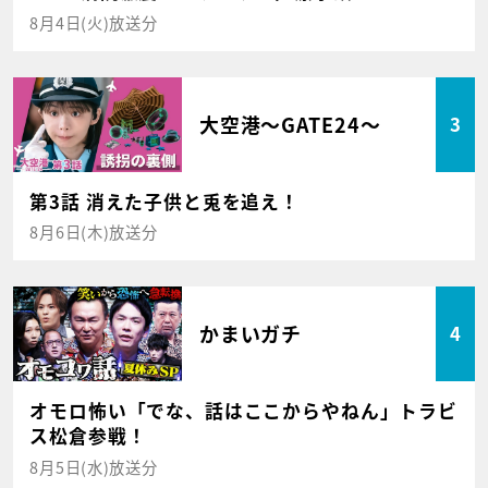
8月4日(火)放送分
大空港～GATE24～
3
第3話 消えた子供と兎を追え！
8月6日(木)放送分
かまいガチ
4
オモロ怖い「でな、話はここからやねん」トラビ
ス松倉参戦！
8月5日(水)放送分