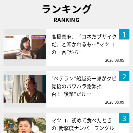
ランキング
RANKING
1
高橋真麻、「コネだブサイク
だ」と叩かれるも…“マツコ
の一言”から…
2026.08.05
2
“ベテラン”船越英一郎がクビ
覚悟のパワハラ謝罪拒
否！“後輩”だけ…
2026.08.05
3
マツコ、初めて食べたとき
の“衝撃度ナンバーワングル