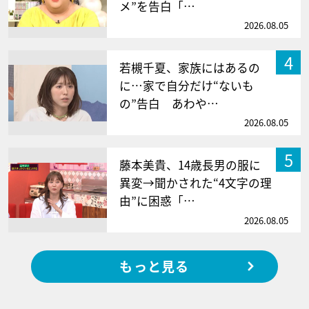
メ”を告白「…
2026.08.05
4
若槻千夏、家族にはあるの
に…家で自分だけ“ないも
の”告白 あわや…
2026.08.05
5
藤本美貴、14歳長男の服に
異変→聞かされた“4文字の理
由”に困惑「…
2026.08.05
もっと見る