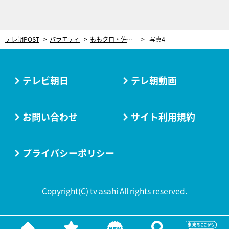
テレ朝POST
バラエティ
ももクロ・佐々木彩夏、“人形とおしゃべり”に挑戦！その出来映えに、蛙亭・岩倉美里がジェラシー
写真4
テレビ朝日
テレ朝動画
お問い合わせ
サイト利用規約
プライバシーポリシー
Copyright(C) tv asahi All rights reserved.