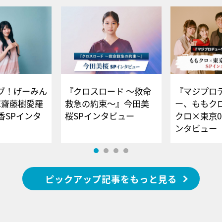
ブ！げーみん
『クロスロード ～救命
『マジプロ
E齋藤樹愛羅
救急の約束～』今田美
ー、ももク
香SPインタ
桜SPインタビュー
クロ×東京0
ンタビュー
ピックアップ記事をもっと見る