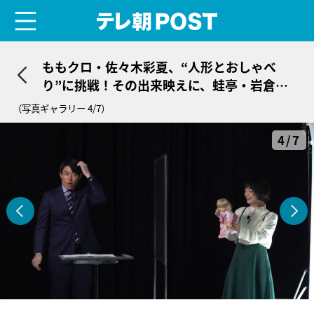
menu
テレ朝POST
ももクロ・佐々木彩夏、“人形とおしゃべ
り”に挑戦！その出来映えに、蛙亭・岩倉美
里がジェラシー
（写真ギャラリー 4/7）
4/7