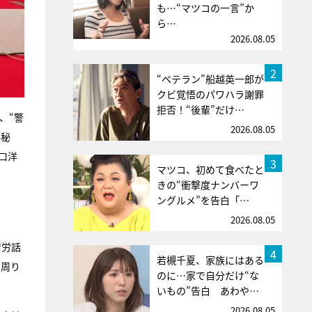
も…“マツコの一言”か
ら…
2026.08.05
2
“ベテラン”船越英一郎が
クビ覚悟のパワハラ謝罪
拒否！“後輩”だけ…
、“警
2026.08.05
事秘
口洋
3
マツコ、初めて食べたと
きの“衝撃度ナンバーワ
ングルメ”を告白「…
2026.08.05
苦労話
4
若槻千夏、家族にはある
て周り
のに…家で自分だけ“な
いもの”告白 あわや…
2026.08.05