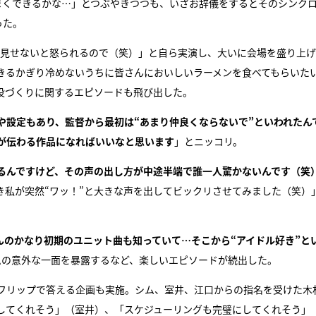
まくできるかな…」とつぶやきつつも、いざお辞儀をするとそのシンク
った。
を見せないと怒られるので（笑）」と自ら実演し、大いに会場を盛り上
きるかぎり冷めないうちに皆さんにおいしいラーメンを食べてもらいた
役づくりに関するエピソードも飛び出した。
や設定もあり、監督から最初は“あまり仲良くならないで”といわれたん
が伝わる作品になればいいなと思います
」とニッコリ。
るんですけど、その声の出し方が中途半端で誰一人驚かないんです（笑
き私が突然“ワッ！”と大きな声を出してビックリさせてみました（笑）
んのかなり初期のユニット曲も知っていて…そこから“アイドル好き”と
ムの意外な一面を暴露するなど、楽しいエピソードが続出した。
フリップで答える企画も実施。シム、室井、江口からの指名を受けた木
してくれそう」（室井）、「スケジューリングも完璧にしてくれそう」