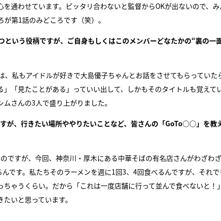
心を通わせています。ピッタリ合わないと監督からOKが出ないので、み
ろが第1話のみどころです（笑）。
もつという役柄ですが、ご自身もしくはこのメンバーどなたかの“裏の一面
実は、私もアイドルが好きで大島優子ちゃんとお話をさせてもらっていた
る」「見たことがある」っていい出して、しかもそのタイトルも覚えて
シムさんの3人で盛り上がりました。
ますが、行きたい場所ややりたいことなど、皆さんの「GoTo○○」を教
と思うのですが、今回、神奈川・厚木にある中華そばの有名店さんがわざわ
んです。私たちそのラーメンを週に1回3、4回食べるんですが、それで
っちゃうくらい。だから「これは一度店舗に行って並んで食べないと！
きたいと思っています。