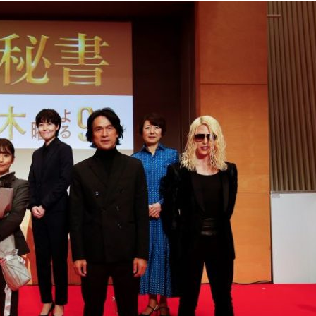
『アイ＝ラブ！げーみん
E齋藤樹愛羅＆佐々木舞
ビュー