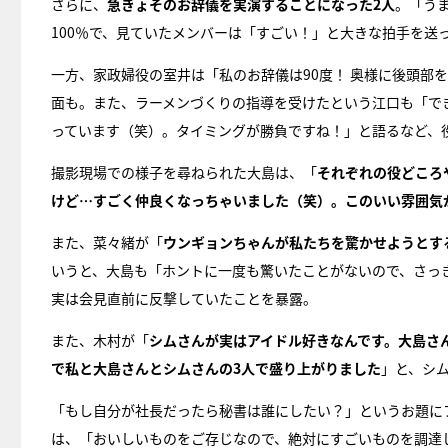
さらに、
急きょそのお辞儀を実演することになった2人
。「う
100％で、見ていたメンバーは「すごい！」と大きな拍手を送
一方、家政婦役の室井は「私のお辞儀は90度！ 奥様に後頭部
面も。また、ラーメンづくりの指導を受けたという江口も「で
っています（笑）。タイミングが勝負ですね！」と語るなど、
撮影現場での様子を尋ねられた大島は、「
それぞれの役どころ
けど…すごく仲良くなっちゃいました（笑）。このいい雰囲気
また、菜々緒が「
ウンギョンちゃんが私たちを驚かせようとす
いうと、大島も「ホントに一度も驚いたことがないので、さっ
実は会見直前に反撃していたことを暴露。
また、木村が「
シムさんが実はアイドル好きなんです。大島さ
で私と大島さんとシムさんの3人で盛り上がりました
」と、シ
「もし自分が社長だったら秘書は誰にしたい？」というお題に
は、「おいしいものをご存じなので、絶対にすごいものを調達