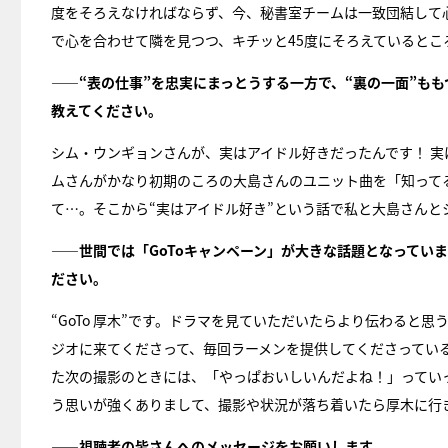
度をそろえなければならず、今、秘書室チームは一致団結して
で心を合わせて隣を見つつ、キチッと45度にそろえているとこ
――“表の仕事”を忠実にまっとうする一方で、“裏の一面”も
教えてください。
シム・ウンギョンさんが、実はアイドル好きだったんです！ 
ムさんがかなり初期のころの大島さんのユニット曲を「知って
て…。そこから“実はアイドル好き”という話で私と大島さんと
――世間では「GoToキャンペーン」が大きな話題となってい
ださい。
“GoTo 厚木”です。ドラマを見ていただいたらより伝わる
ジオに来てくださって、毎回ラーメンを提供してくださっている
た次の撮影のときには、「やっぱおいしいんだよね！」ってい
う思いが強くありまして、撮影や状況が落ち着いたら厚木に行
――視聴者の皆さんへのメッセージをお願いします。