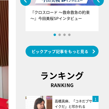
ぐ』＝LOV
『クロスロード ～救命救急の約束
『
香SPインタ
～』今田美桜SPインタビュー
ロ
ン
ピックアップ記事をもっと見る
ランキング
RANKING
1
高橋真麻、「コネだブサ
イクだ」と叩かれる