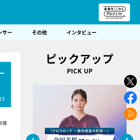
朝POST
ンサー
その他
インタビュー
ピックアップ
PICK UP
一
13
非情