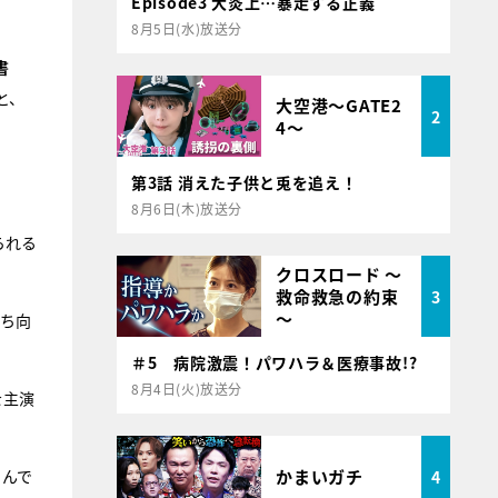
Episode3 大炎上…暴走する正義
8月5日(水)放送分
書
と、
大空港～GATE2
2
4～
第3話 消えた子供と兎を追え！
8月6日(木)放送分
られる
クロスロード ～
救命救急の約束
3
～
立ち向
＃5 病院激震！パワハラ＆医療事故!?
8月4日(火)放送分
を主演
かまいガチ
うんで
4