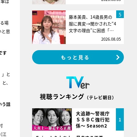
ロ率は
5
藤本美貴、14歳長男の
げる場
服に異変→聞かされた“4
文字の理由”に困惑「…
いと思
2026.08.05
です
もっと見る
）
」と
」と、
視聴ランキング
（テレビ朝日）
いう話
大追跡～警視庁
ＳＳＢＣ強行犯
1
係～ Season2
村
（江