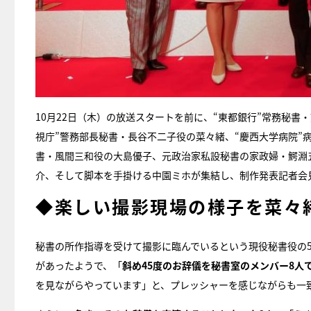
10月22日（木）の放送スタートを前に、“東都銀行”常務秘書
視庁”警務部長秘書・長谷不二子役の菜々緒、“慶西大学病院”
書・風間三和役の大島優子、元政治家私設秘書の家政婦・鰐淵五
介、そして脚本を手掛ける中園ミホが集結し、制作発表記者会
◆楽しい撮影現場の様子を菜々
秘書の所作指導を受けて撮影に臨んでいるという現役秘書役の
があったようで、「
斜め45度のお辞儀を秘書室のメンバー8人
を見ながらやっています」と、プレッシャーを感じながらも一