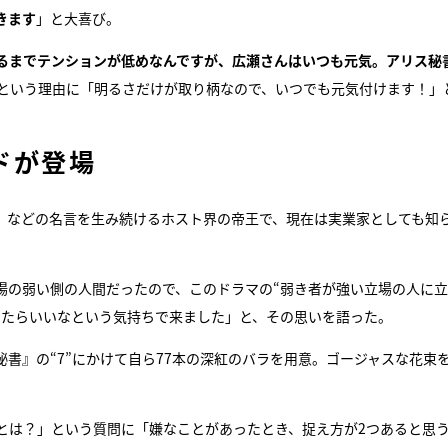
きます
」と大喜び。
るまでテンションが低めなんですが、広瀬さんはいつも元気。アリス秘
という理由に「明るさだけが取り柄なので、いつでも元気付けます！」
ドが登場
」などの名言を生み続けるホスト界の帝王で、現在は実業家としても知
場の弱い側の人間だったので、このドラマの“弱き者が強い立場の人に
ったらいいなという気持ちで来ました」と、その思いを語った。
秘書』の“7”にかけて自ら77本の深紅のバラを用意。ゴージャスな花束
とは？」という質問に「嫌なことがあったとき、捉え方が2つあると思