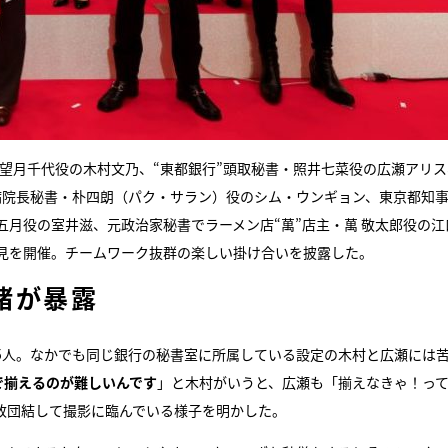
・望月千代役の木村文乃、“東都銀行”頭取秘書・照井七菜役の広瀬アリス
病院長秘書・朴四朗（パク・サラン）役のシム・ウンギョン、東京都知
月役の室井滋、元政治家秘書でラーメン店“萬”店主・萬 敬太郎役の江
見を開催。チームワーク抜群の楽しい掛け合いを披露した。
緒が暴露
5人。なかでも同じ銀行の秘書室に所属している設定の木村と広瀬には
で揃えるのが難しいんです
」と木村がいうと、広瀬も「揃えなきゃ！っ
致団結して撮影に臨んでいる様子を明かした。