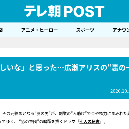
テレ
楽
アニメ・ヒーロー
スポーツ
アナウ
しいな」と思った…広瀬アリスの“裏の
2020.10.
、その元締めとなる“影の男”が、副業の“人助け”で金や権力にまみれた
てゆく、 “影の軍団”の暗躍を描くドラマ『
七人の秘書
』。