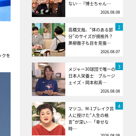
ない…『博士ちゃん…
2026.08.08
2
高橋文哉、“体のある部
分”のサイズが規格外？
黒柳徹子も目を見張…
2026.08.07
ックを
3
メジャー30球団で唯一の
日本人栄養士 ブルージ
ェイズ・岡本和真…
2026.08.08
4
マツコ、M-1ブレイク芸
人に授けた“人生の格
言”が深い…「幸せな
時…
2026.08.08