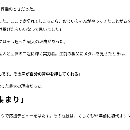
た葬儀のときだった。
した。ここで途切れてしまったら、おじいちゃんがやってきたことがム
け継げたらいいなって思いました」
んにはそう思った最大の理由があった。
個人と団体の二冠に輝く実力者。生前の祖父にメダルを見せたときは、
んです。その声が自分の背中を押してくれる
」
なった最大の理由だった。
集まり」
ックで応援デビューをはたす。その競技は、くしくも56年前に初代オリ