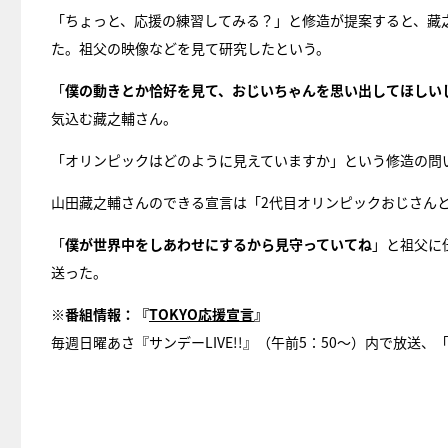
「ちょっと、応援の練習してみる？」と修造が提案すると、藏之
た。祖父の映像などを見て研究したという。
「
僕の動きとか恰好を見て、おじいちゃんを思い出してほしい
気込む藏之輔さん。
「オリンピックはどのように見えていますか」という修造の問
山田藏之輔さんのできる宣言は「2代目オリンピックおじさん
「
僕が世界中をしあわせにするから見守っていてね
」と祖父に
送った。
※番組情報：『
TOKYO応援宣言
』
毎週日曜あさ『サンデーLIVE!!』（午前5：50～）内で放送