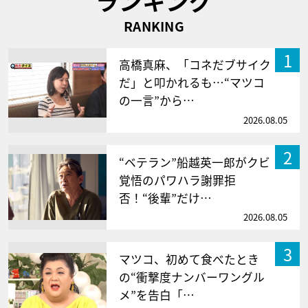
ランキング
RANKING
1
高橋真麻、「コネだブサイク
だ」と叩かれるも…“マツコ
の一言”から…
2026.08.05
2
“ベテラン”船越英一郎がクビ
覚悟のパワハラ謝罪拒
否！“後輩”だけ…
2026.08.05
3
マツコ、初めて食べたとき
の“衝撃度ナンバーワングル
メ”を告白「…