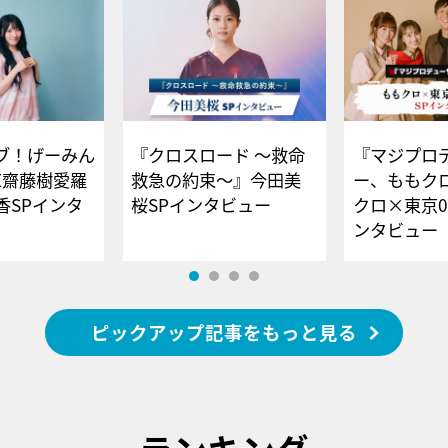
ブ！げーみん
『クロスロード ～救命
『マジプロ
E齋藤樹愛羅
救急の約束～』今田美
ー、ももク
香SPインタ
桜SPインタビュー
クロ×東京0
ンタビュー
ピックアップ記事をもっと見る