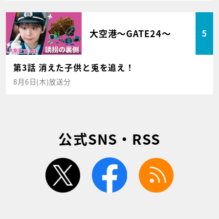
大空港～GATE24～
5
第3話 消えた子供と兎を追え！
8月6日(木)放送分
公式SNS・RSS
twitter
facebook
rss