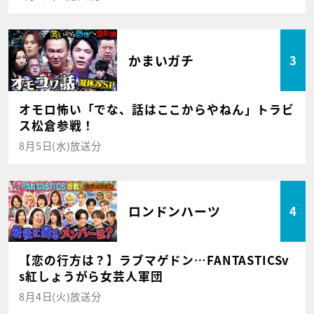
かまいガチ
3
オモロ怖い「でな、話はここからやねん」トラビ
ス松倉参戦！
8月5日(水)放送分
ロンドンハーツ
4
【恋の行方は？】ラブマゲドン…FANTASTICSv
s紅しょうがら女芸人軍団
8月4日(火)放送分