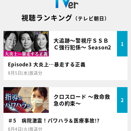
視聴ランキング
（テレビ朝日）
大追跡～警視庁ＳＳＢ
1
Ｃ強行犯係～ Season2
Episode3 大炎上…暴走する正義
8月5日(水)放送分
クロスロード ～救命救
2
急の約束～
＃5 病院激震！パワハラ＆医療事故!?
8月4日(火)放送分