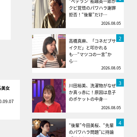
“ベテラン”船越英一郎が
クビ覚悟のパワハラ謝罪
拒否！“後輩”だけ…
2026.08.05
2
高橋真麻、「コネだブサ
イクだ」と叩かれる
も…“マツコの一言”か
ら…
2026.08.05
3
川田裕美、洗濯物がなぜ
系美女
か真っ赤に！原因は息子
のポケットの中身…
0.09.07
2026.08.05
4
“後輩”今田美桜、“先輩
のパワハラ問題”に持論