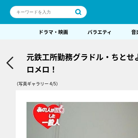
ドラマ・映画
バラエティ
音
元鉄工所勤務グラドル・ちとせ
ロメロ！
（写真ギャラリー 4/5）