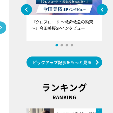
ぐ』＝LOV
『クロスロード ～救命救急の約束
『
香SPインタ
～』今田美桜SPインタビュー
ロ
ン
ピックアップ記事をもっと見る
ランキング
RANKING
1