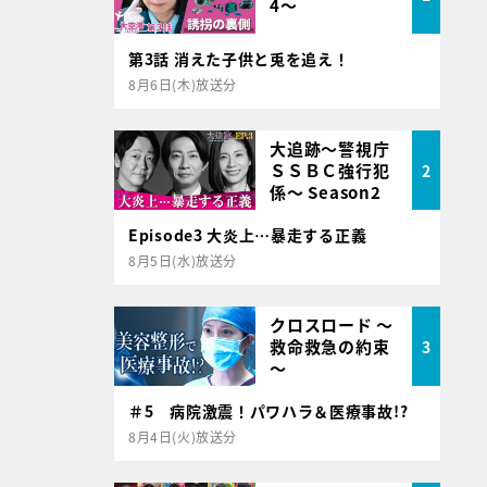
4～
第3話 消えた子供と兎を追え！
8月6日(木)放送分
大追跡～警視庁
ＳＳＢＣ強行犯
2
係～ Season2
Episode3 大炎上…暴走する正義
8月5日(水)放送分
クロスロード ～
救命救急の約束
3
～
＃5 病院激震！パワハラ＆医療事故!?
8月4日(火)放送分