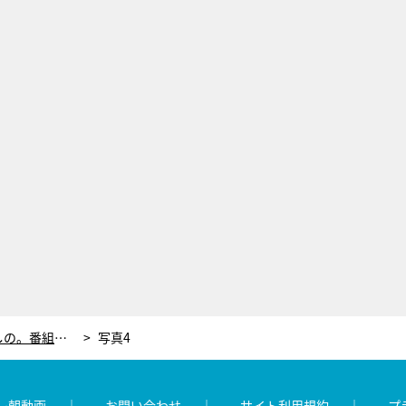
元鉄工所勤務グラドル・ちとせよしの。番組出演後の変化にノブコブ吉村もメロメロ！
写真4
レ朝動画
お問い合わせ
サイト利用規約
プ