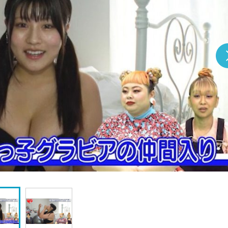
『アイ＝ラブ！げーみん
E齋藤樹愛羅＆佐々木舞
ビュー