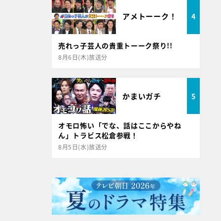
アメトーーク！
4
売れっ子芸人の貴重トーーク祭り!!
8月6日(木)放送分
かまいガチ
5
オモロ怖い「でな、話はここからやね
ん」トラビス松倉参戦！
8月5日(水)放送分