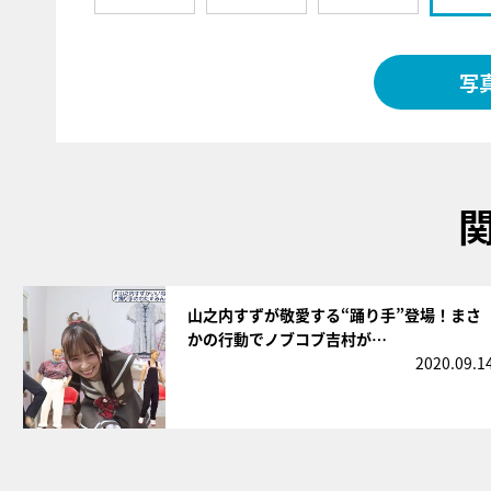
写
サムネイル
山之内すずが敬愛する“踊り手”登場！まさ
かの行動でノブコブ吉村が…
2020.09.1