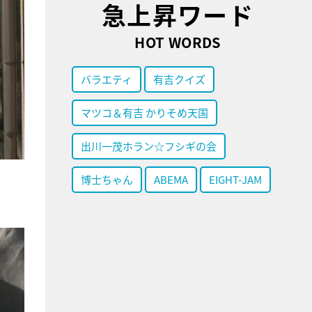
急上昇ワード
HOT WORDS
バラエティ
有吉クイズ
マツコ＆有吉 かりそめ天国
出川一茂ホラン☆フシギの会
博士ちゃん
ABEMA
EIGHT-JAM