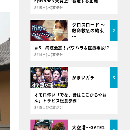
Episode3 大炎上…暴走する正義
8月5日(水)放送分
クロスロード ～
救命救急の約束
2
～
＃5 病院激震！パワハラ＆医療事故!?
8月4日(火)放送分
かまいガチ
3
オモロ怖い「でな、話はここからやね
ん」トラビス松倉参戦！
8月5日(水)放送分
大空港～GATE2