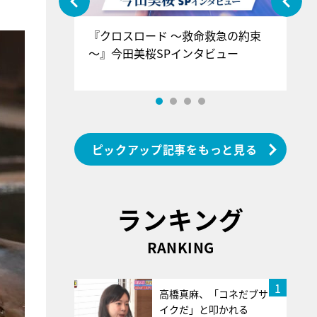
ぐ』＝LOV
『クロスロード ～救命救急の約束
『
香SPインタ
～』今田美桜SPインタビュー
ロ
ン
ピックアップ記事をもっと見る
ランキング
RANKING
1
高橋真麻、「コネだブサ
イクだ」と叩かれる