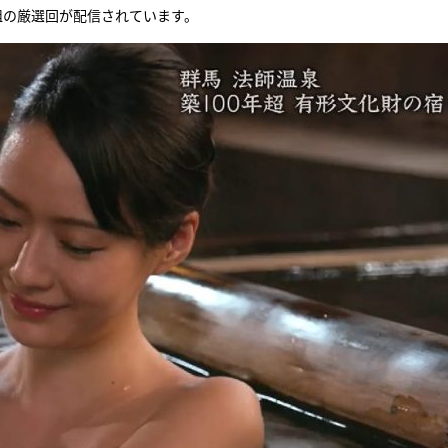
組の厳選回が配信されています。
『アイ＝ラブ！げーみん
E齋藤樹愛羅＆佐々木舞
ビュー