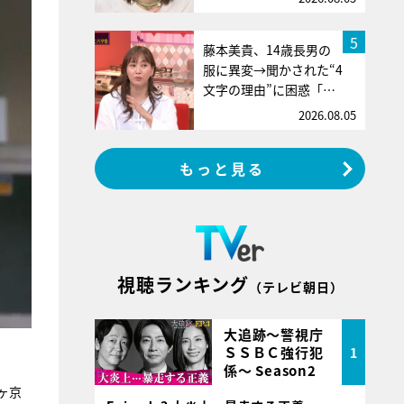
5
藤本美貴、14歳長男の
服に異変→聞かされた“4
文字の理由”に困惑「…
2026.08.05
もっと見る
視聴ランキング
（テレビ朝日）
大追跡～警視庁
ＳＳＢＣ強行犯
1
係～ Season2
ヶ京