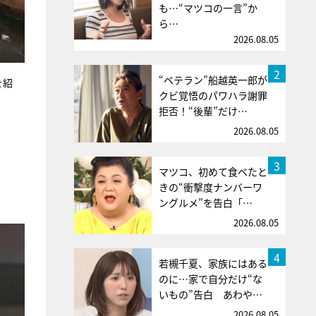
も…“マツコの一言”か
ら…
2026.08.05
2
“ベテラン”船越英一郎が
を紹
クビ覚悟のパワハラ謝罪
拒否！“後輩”だけ…
2026.08.05
3
マツコ、初めて食べたと
きの“衝撃度ナンバーワ
ングルメ”を告白「…
2026.08.05
4
若槻千夏、家族にはある
のに…家で自分だけ“な
いもの”告白 あわや…
2026.08.05