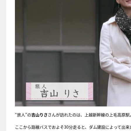
“旅人”の
吉山りさ
さんが訪れたのは、上越新幹線の上毛高原駅
ここから路線バスでおよそ30分走ると、ダム建設によって出来