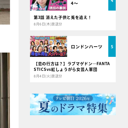
4
4～
第3話 消えた子供と兎を追え！
8月6日(木)放送分
ロンドンハーツ
5
【恋の行方は？】ラブマゲドン…FANTA
STICSvs紅しょうがら女芸人軍団
8月4日(火)放送分