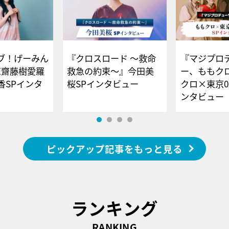
ブ！げーみん
『クロスロード ～救命
『マジプロ
E齋藤樹愛羅
救急の約束～』今田美
ー、ももク
香SPインタ
桜SPインタビュー
クロ×東京0
ンタビュー
ピックアップ記事をもっと見る
ランキング
RANKING