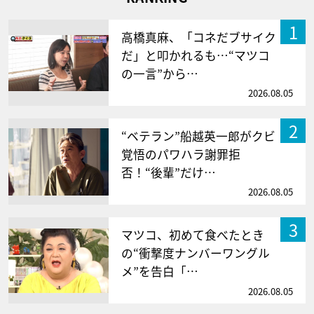
1
高橋真麻、「コネだブサイク
だ」と叩かれるも…“マツコ
の一言”から…
2026.08.05
2
“ベテラン”船越英一郎がクビ
覚悟のパワハラ謝罪拒
否！“後輩”だけ…
2026.08.05
3
マツコ、初めて食べたとき
の“衝撃度ナンバーワングル
メ”を告白「…
2026.08.05