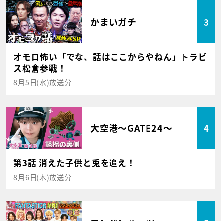
かまいガチ
3
オモロ怖い「でな、話はここからやねん」トラビ
ス松倉参戦！
8月5日(水)放送分
大空港～GATE24～
4
第3話 消えた子供と兎を追え！
8月6日(木)放送分