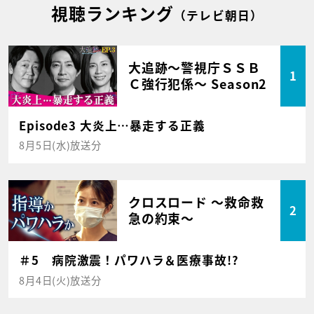
視聴ランキング
（テレビ朝日）
大追跡～警視庁ＳＳＢ
1
Ｃ強行犯係～ Season2
Episode3 大炎上…暴走する正義
8月5日(水)放送分
クロスロード ～救命救
2
急の約束～
＃5 病院激震！パワハラ＆医療事故!?
8月4日(火)放送分