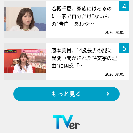
4
若槻千夏、家族にはあるの
に…家で自分だけ“ないも
の”告白 あわや…
2026.08.05
5
藤本美貴、14歳長男の服に
異変→聞かされた“4文字の理
由”に困惑「…
2026.08.05
もっと見る