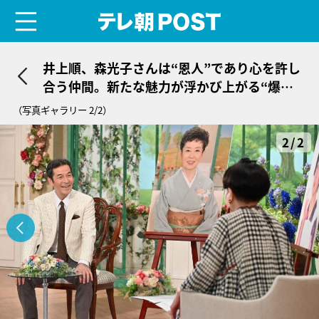
menu
テレ朝POST
井上順、森光子さんは“恩人”であり心を許し
合う仲間。新たな魅力が浮かび上がる“爆笑
秘話”
（写真ギャラリー 2/2）
2/2