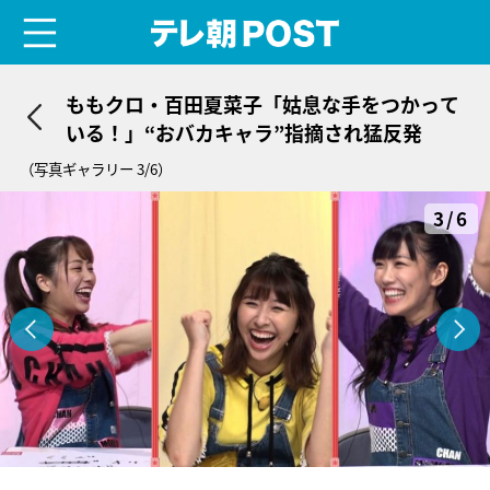
menu
テレ朝POST
ももクロ・百田夏菜子「姑息な手をつかって
いる！」“おバカキャラ”指摘され猛反発
（写真ギャラリー 3/6）
3/6