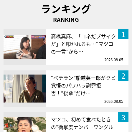
ランキング
RANKING
1
高橋真麻、「コネだブサイク
だ」と叩かれるも…“マツコ
の一言”から…
2026.08.05
2
“ベテラン”船越英一郎がクビ
覚悟のパワハラ謝罪拒
否！“後輩”だけ…
2026.08.05
3
マツコ、初めて食べたとき
の“衝撃度ナンバーワングル