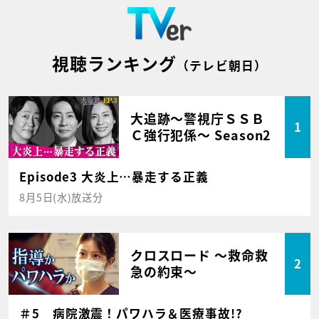
視聴ランキング
（テレビ朝日）
大追跡～警視庁ＳＳＢ
1
Ｃ強行犯係～ Season2
Episode3 大炎上…暴走する正義
8月5日(水)放送分
クロスロード ～救命救
2
急の約束～
＃5 病院激震！パワハラ＆医療事故!?