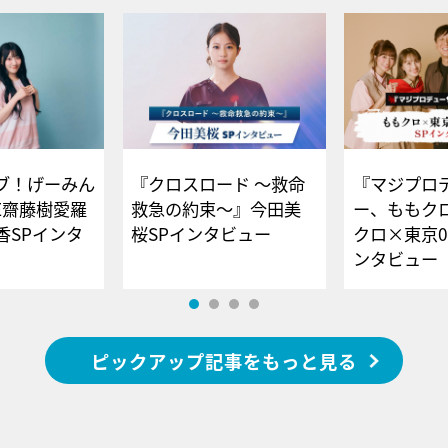
ブ！げーみん
『クロスロード ～救命
『マジプロ
E齋藤樹愛羅
救急の約束～』今田美
ー、ももク
香SPインタ
桜SPインタビュー
クロ×東京0
ンタビュー
ピックアップ記事をもっと見る