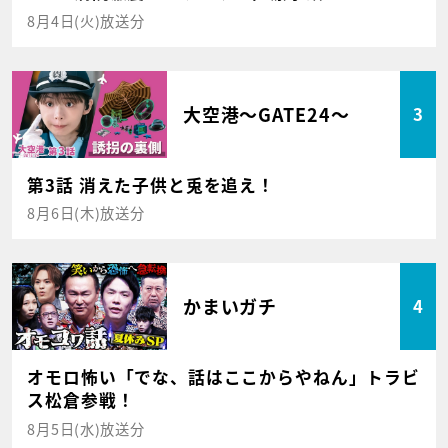
8月4日(火)放送分
大空港～GATE24～
3
第3話 消えた子供と兎を追え！
8月6日(木)放送分
かまいガチ
4
オモロ怖い「でな、話はここからやねん」トラビ
ス松倉参戦！
8月5日(水)放送分