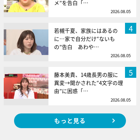
メ”を告白「…
2026.08.05
4
若槻千夏、家族にはあるの
に…家で自分だけ“ないも
の”告白 あわや…
2026.08.05
5
藤本美貴、14歳長男の服に
異変→聞かされた“4文字の理
由”に困惑「…
2026.08.05
もっと見る