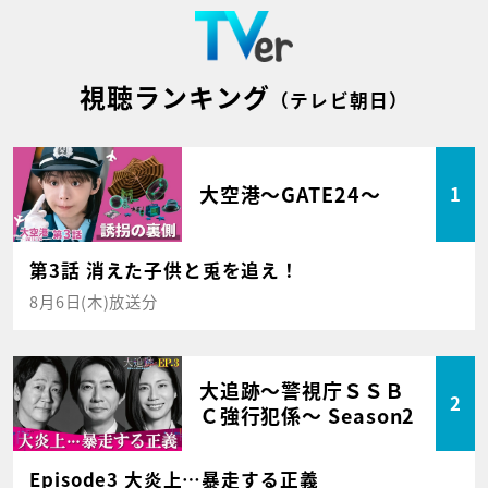
視聴ランキング
（テレビ朝日）
大空港～GATE24～
1
第3話 消えた子供と兎を追え！
8月6日(木)放送分
大追跡～警視庁ＳＳＢ
2
Ｃ強行犯係～ Season2
Episode3 大炎上…暴走する正義