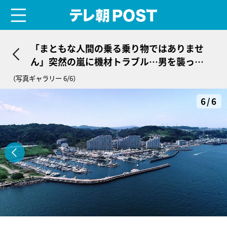
menu
テレ朝POST
「まともな人間の乗る乗り物ではありませ
ん」突然の嵐に機材トラブル…男を襲っ
た“試練”
（写真ギャラリー 6/6）
6/6