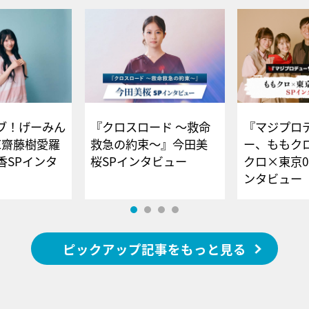
ブ！げーみん
『クロスロード ～救命
『マジプロ
E齋藤樹愛羅
救急の約束～』今田美
ー、ももク
香SPインタ
桜SPインタビュー
クロ×東京0
ンタビュー
ピックアップ記事をもっと見る