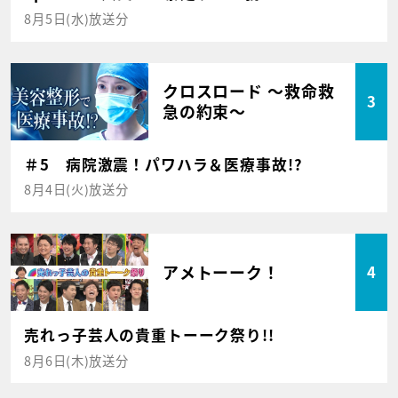
8月5日(水)放送分
クロスロード ～救命救
3
急の約束～
＃5 病院激震！パワハラ＆医療事故!?
8月4日(火)放送分
アメトーーク！
4
売れっ子芸人の貴重トーーク祭り!!
8月6日(木)放送分