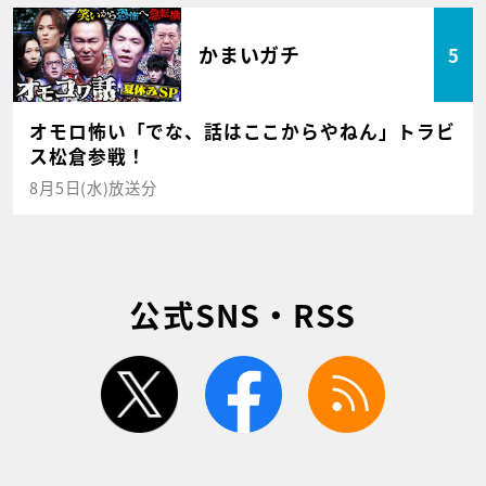
かまいガチ
5
オモロ怖い「でな、話はここからやねん」トラビ
ス松倉参戦！
8月5日(水)放送分
公式SNS・RSS
twitter
facebook
rss