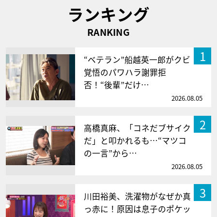
ランキング
RANKING
1
“ベテラン”船越英一郎がクビ
覚悟のパワハラ謝罪拒
否！“後輩”だけ…
2026.08.05
2
高橋真麻、「コネだブサイク
だ」と叩かれるも…“マツコ
の一言”から…
2026.08.05
3
川田裕美、洗濯物がなぜか真
っ赤に！原因は息子のポケッ