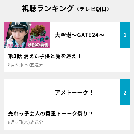
視聴ランキング
（テレビ朝日）
大空港～GATE24～
1
第3話 消えた子供と兎を追え！
8月6日(木)放送分
アメトーーク！
2
売れっ子芸人の貴重トーーク祭り!!
8月6日(木)放送分