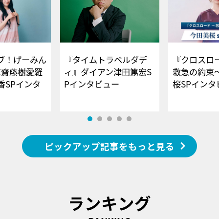
ブ！げーみん
『タイムトラベルダデ
『クロスロー
E齋藤樹愛羅
ィ』ダイアン津田篤宏S
救急の約束
香SPインタ
Pインタビュー
桜SPイ
ピックアップ記事をもっと見る
ランキング