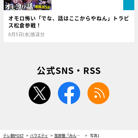
オモロ怖い「でな、話はここからやねん」トラビ
ス松倉参戦！
8月5日(水)放送分
公式SNS・RSS
twitter
facebook
rss
テレ朝POST
バラエティ
蛍原徹「みんな何やってんの!?」と思わず驚く！“夏フェス行きたい芸人”たちの珍行動
写真1