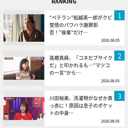
RANKING
1
“ベテラン”船越英一郎がクビ
覚悟のパワハラ謝罪拒
否！“後輩”だけ…
2026.08.05
2
高橋真麻、「コネだブサイク
だ」と叩かれるも…“マツコ
の一言”から…
2026.08.05
3
川田裕美、洗濯物がなぜか真
っ赤に！原因は息子のポケッ
トの中身…
2026.08.05