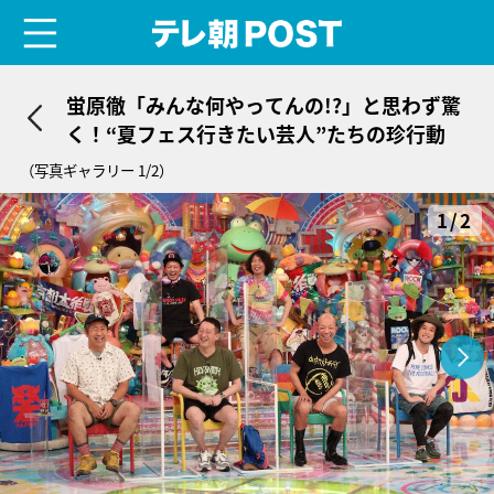
menu
テレ朝POST
蛍原徹「みんな何やってんの!?」と思わず驚
く！“夏フェス行きたい芸人”たちの珍行動
（写真ギャラリー 1/2）
1/2