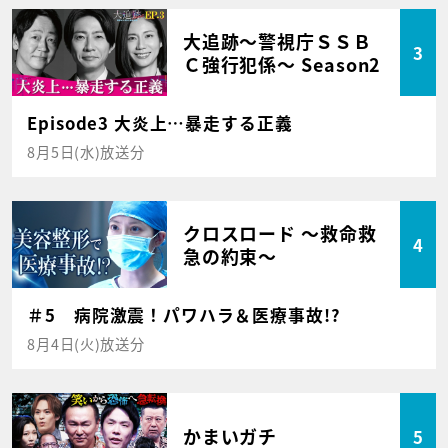
大追跡～警視庁ＳＳＢ
3
Ｃ強行犯係～ Season2
Episode3 大炎上…暴走する正義
8月5日(水)放送分
クロスロード ～救命救
4
急の約束～
＃5 病院激震！パワハラ＆医療事故!?
8月4日(火)放送分
かまいガチ
5