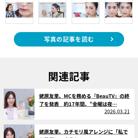
写真の記事を読む
関連記事
サムネイル
蛯原友里、MCを務める『BeauTV』の終
了を発表 約17年間、“金曜は夜…
2026.03.21
サムネイル
蛯原友里、カチモリ風アレンジに「私で