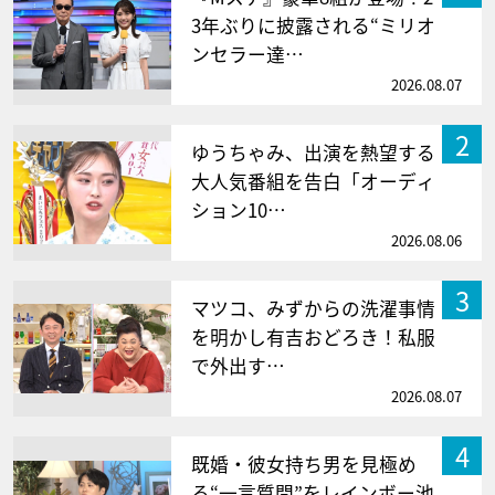
3年ぶりに披露される“ミリオ
ンセラー達…
2026.08.07
2
ゆうちゃみ、出演を熱望する
大人気番組を告白「オーディ
ション10…
2026.08.06
3
マツコ、みずからの洗濯事情
を明かし有吉おどろき！私服
で外出す…
2026.08.07
4
既婚・彼女持ち男を見極め
る“一言質問”をレインボー池