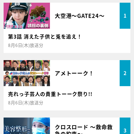
大空港～GATE24～
1
第3話 消えた子供と兎を追え！
8月6日(木)放送分
アメトーーク！
2
売れっ子芸人の貴重トーーク祭り!!
8月6日(木)放送分
クロスロード ～救命救
3
急の約束～