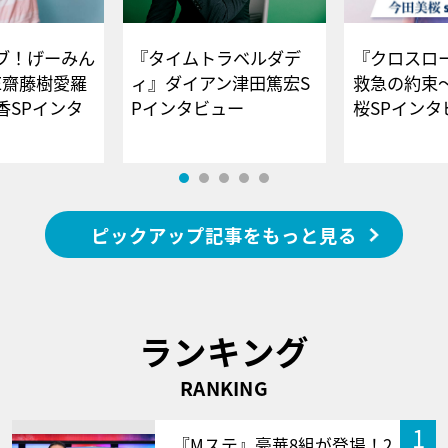
ブ！げーみん
『タイムトラベルダデ
『クロスロー
E齋藤樹愛羅
ィ』ダイアン津田篤宏S
救急の約束
香SPインタ
Pインタビュー
桜SPイ
ピックアップ記事をもっと見る
ランキング
RANKING
1
『Mステ』豪華8組が登場！2