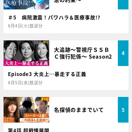
＃5 病院激震！パワハラ＆医療事故!?
8月4日(火)放送分
大追跡～警視庁ＳＳＢ
4
Ｃ強行犯係～ Season2
Episode3 大炎上…暴走する正義
8月5日(水)放送分
名探偵のままでいて
5
第4話 超戦慄展開