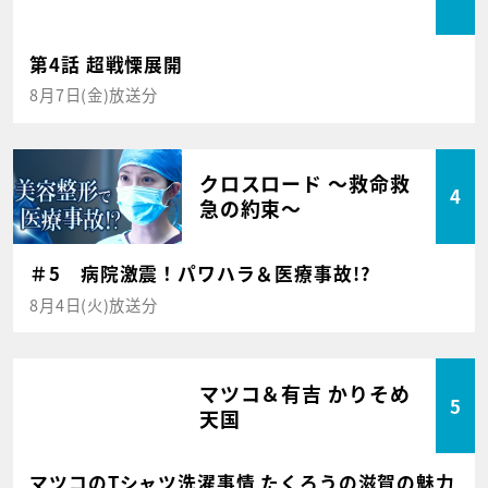
第4話 超戦慄展開
8月7日(金)放送分
クロスロード ～救命救
4
急の約束～
＃5 病院激震！パワハラ＆医療事故!?
8月4日(火)放送分
マツコ＆有吉 かりそめ
5
天国
マツコのTシャツ洗濯事情 たくろうの滋賀の魅力