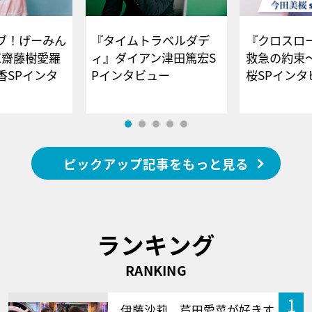
ブ！げーみん
『タイムトラベルダデ
『クロスロー
E齋藤樹愛羅
ィ』ダイアン津田篤宏S
救急の約束
香SPインタ
Pインタビュー
桜SPイ
ピックアップ記事をもっと見る
ランキング
RANKING
1
伊藤沙莉、芦田愛菜が好きす