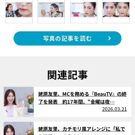
写真の記事を読む
関連記事
サムネイル
蛯原友里、MCを務める『BeauTV』の終
了を発表 約17年間、“金曜は夜…
2026.03.21
サムネイル
蛯原友里、カチモリ風アレンジに「私で