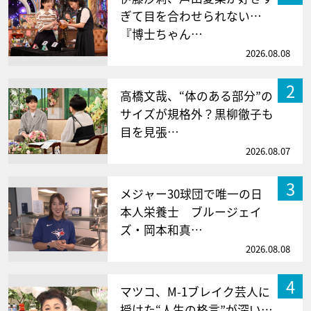
ぎて目を合わせられない…
『博士ちゃん…
2026.08.08
2
高橋文哉、“体のある部分”の
サイズが規格外？黒柳徹子も
目を見張…
2026.08.07
3
メジャー30球団で唯一の日
本人栄養士 ブルージェイ
ズ・岡本和真…
2026.08.08
4
マツコ、M-1ブレイク芸人に
授けた“人生の格言”が深い…