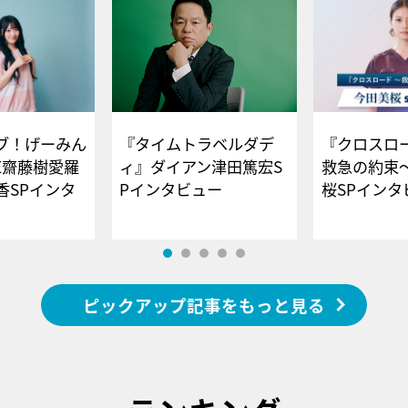
ブ！げーみん
『タイムトラベルダデ
『クロスロー
E齋藤樹愛羅
ィ』ダイアン津田篤宏S
救急の約束
香SPインタ
Pインタビュー
桜SPイ
ピックアップ記事をもっと見る