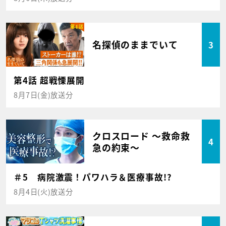
名探偵のままでいて
3
第4話 超戦慄展開
8月7日(金)放送分
クロスロード ～救命救
4
急の約束～
＃5 病院激震！パワハラ＆医療事故!?
8月4日(火)放送分