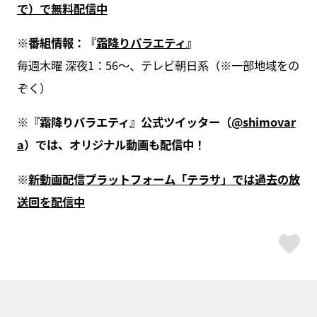
で）で無料配信中
※
番組情報：『
霜降りバラエティ
』
毎週木曜 深夜1：56～、テレビ朝日系（※一部地域をの
ぞく）
※
『霜降りバラエティ』公式ツイッター（
@shimovar
a
）では、オリジナル動画も配信中！
※
新動画配信プラットフォーム「テラサ」では過去の放
送回を配信中
ス