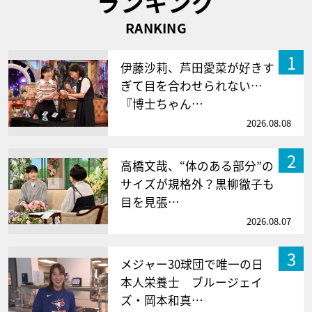
ランキング
RANKING
1
伊藤沙莉、芦田愛菜が好きす
ぎて目を合わせられない…
『博士ちゃん…
2026.08.08
2
高橋文哉、“体のある部分”の
サイズが規格外？黒柳徹子も
目を見張…
2026.08.07
3
メジャー30球団で唯一の日
本人栄養士 ブルージェイ
ズ・岡本和真…