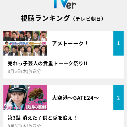
視聴ランキング
（テレビ朝日）
アメトーーク！
1
売れっ子芸人の貴重トーーク祭り!!
8月6日(木)放送分
大空港～GATE24～
2
第3話 消えた子供と兎を追え！
8月6日(木)放送分