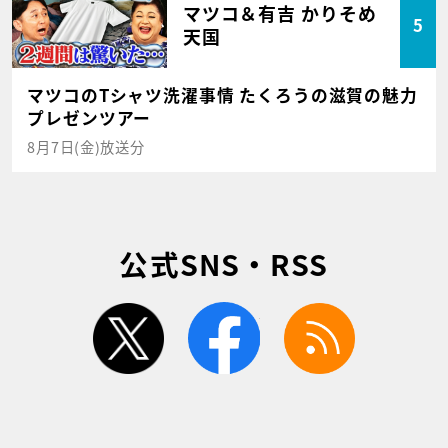
マツコ＆有吉 かりそめ
5
天国
マツコのTシャツ洗濯事情 たくろうの滋賀の魅力
プレゼンツアー
8月7日(金)放送分
公式SNS・RSS
twitter
facebook
rss