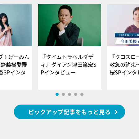
ブ！げーみん
『タイムトラベルダデ
『クロスロー
E齋藤樹愛羅
ィ』ダイアン津田篤宏S
救急の約束
香SPインタ
Pインタビュー
桜SPイ
ピックアップ記事をもっと見る