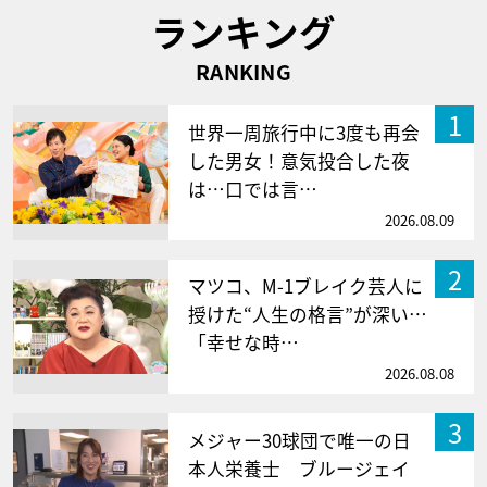
ランキング
RANKING
1
世界一周旅行中に3度も再会
した男女！意気投合した夜
は…口では言…
2026.08.09
2
マツコ、M-1ブレイク芸人に
授けた“人生の格言”が深い…
「幸せな時…
2026.08.08
3
メジャー30球団で唯一の日
本人栄養士 ブルージェイ