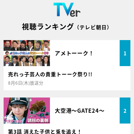
視聴ランキング
（テレビ朝日）
アメトーーク！
1
売れっ子芸人の貴重トーーク祭り!!
8月6日(木)放送分
大空港～GATE24～
2
第3話 消えた子供と兎を追え！