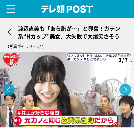
menu
テレ朝POST
渡辺直美も「あら胸が…」と興奮！ガテン
系“Hカップ”美女、大失敗で大爆笑さそう
（写真ギャラリー 3/7）
3/7