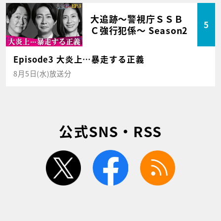
大追跡～警視庁ＳＳＢ
5
Ｃ強行犯係～ Season2
Episode3 大炎上…暴走する正義
8月5日(水)放送分
公式SNS・RSS
twitter
facebook
rss