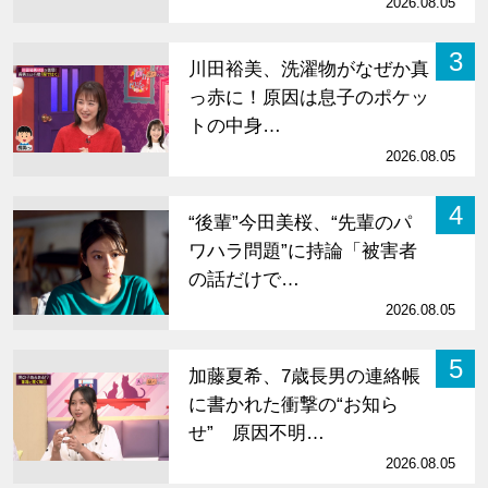
2026.08.05
3
川田裕美、洗濯物がなぜか真
っ赤に！原因は息子のポケッ
トの中身…
2026.08.05
4
“後輩”今田美桜、“先輩のパ
ワハラ問題”に持論「被害者
の話だけで…
2026.08.05
5
加藤夏希、7歳長男の連絡帳
に書かれた衝撃の“お知ら
せ” 原因不明…
2026.08.05