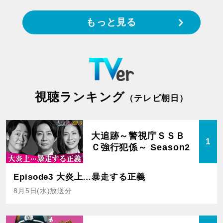
もっと見る
視聴ランキング
（テレビ朝日）
大追跡～警視庁ＳＳＢ
1
Ｃ強行犯係～ Season2
Episode3 大炎上…暴走する正義
8月5日(水)放送分