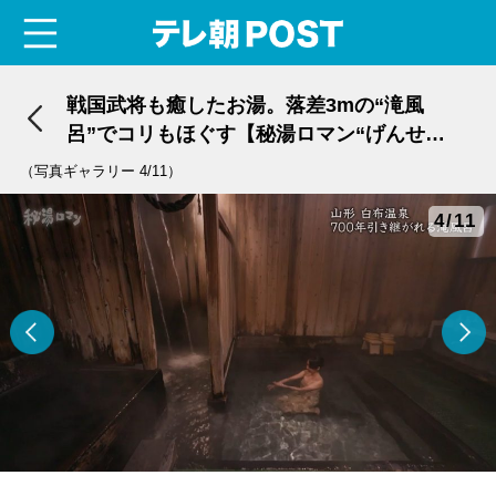
menu
テレ朝POST
戦国武将も癒したお湯。落差3mの“滝風
呂”でコリもほぐす【秘湯ロマン“げんせ
ん”紹介】
（写真ギャラリー 4/11）
4/11