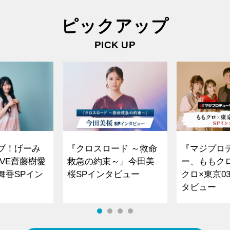
ピックアップ
PICK UP
ブ！げーみ
『クロスロード ～救命
『マジプロ
VE齋藤樹愛
救急の約束～』今田美
ー、ももク
舞香SPイン
桜SPインタビュー
クロ×東京0
タビュー