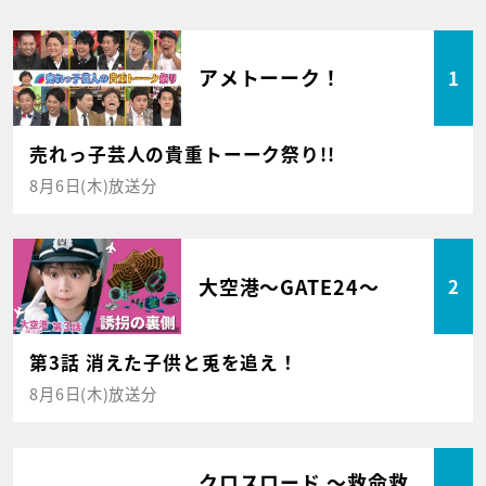
アメトーーク！
1
売れっ子芸人の貴重トーーク祭り!!
8月6日(木)放送分
大空港～GATE24～
2
第3話 消えた子供と兎を追え！
8月6日(木)放送分
クロスロード ～救命救