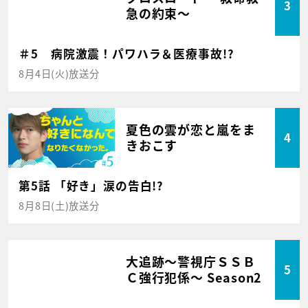
3
急の約束～
＃5 病院激震！パワハラ＆医療事故!?
8月4日(火)放送分
夏色の雲が恋と嵐をま
4
きおこす
第5話 「好き」涙の告白!?
8月8日(土)放送分
大追跡～警視庁ＳＳＢ
5
Ｃ強行犯係～ Season2