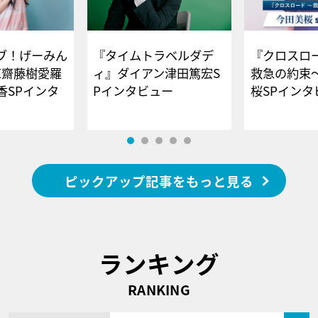
ブ！げーみん
『タイムトラベルダデ
『クロスロー
E齋藤樹愛羅
ィ』ダイアン津田篤宏S
救急の約束
香SPインタ
Pインタビュー
桜SPイ
ピックアップ記事をもっと見る
ランキング
RANKING