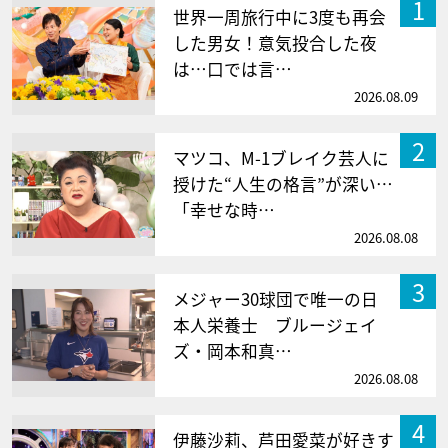
1
世界一周旅行中に3度も再会
した男女！意気投合した夜
は…口では言…
2026.08.09
2
マツコ、M-1ブレイク芸人に
授けた“人生の格言”が深い…
「幸せな時…
2026.08.08
3
メジャー30球団で唯一の日
本人栄養士 ブルージェイ
ズ・岡本和真…
2026.08.08
4
伊藤沙莉、芦田愛菜が好きす