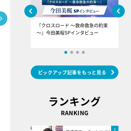
ぐ』＝LOV
『クロスロード ～救命救急の約束
『
香SPインタ
～』今田美桜SPインタビュー
ロ
ン
ピックアップ記事をもっと見る
ランキング
RANKING
1