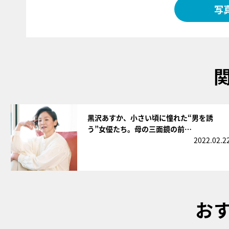
写
サムネイル
黒沢あすか、小さい頃に憧れた“男を誘
う”女優たち。母の三面鏡の前…
2022.02.2
お