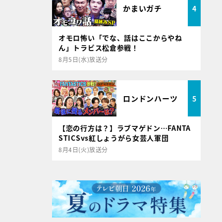
かまいガチ
4
オモロ怖い「でな、話はここからやね
ん」トラビス松倉参戦！
8月5日(水)放送分
ロンドンハーツ
5
【恋の行方は？】ラブマゲドン…FANTA
STICSvs紅しょうがら女芸人軍団
8月4日(火)放送分