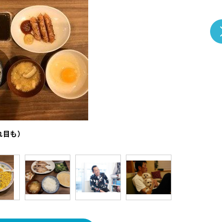
『アイ＝ラブ！げーみん
E齋藤樹愛羅＆佐々木舞
ビュー
れ目も）