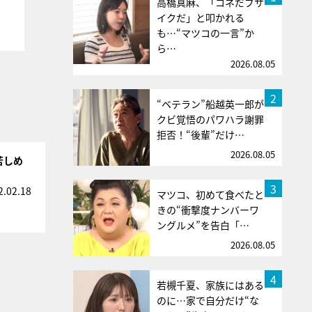
高橋真麻、「コネだブサ
イクだ」と叩かれる
も…“マツコの一言”か
ら…
2026.08.05
2
“ベテラン”船越英一郎が
クビ覚悟のパワハラ謝罪
拒否！“後輩”だけ…
2026.08.05
苦しめ
3
2.02.18
マツコ、初めて食べたと
きの“衝撃度ナンバーワ
ングルメ”を告白「…
2026.08.05
4
若槻千夏、家族にはある
のに…家で自分だけ“な