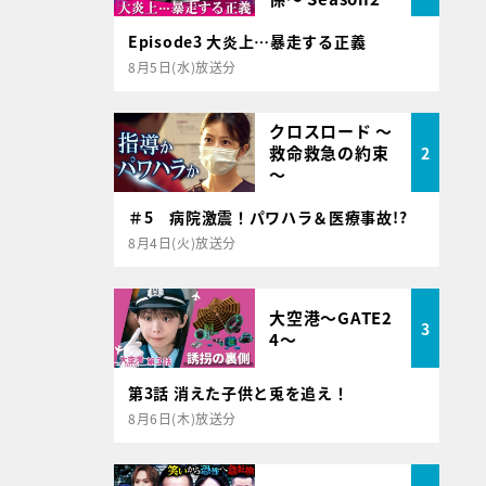
Episode3 大炎上…暴走する正義
8月5日(水)放送分
クロスロード ～
救命救急の約束
2
～
＃5 病院激震！パワハラ＆医療事故!?
8月4日(火)放送分
大空港～GATE2
3
4～
第3話 消えた子供と兎を追え！
8月6日(木)放送分