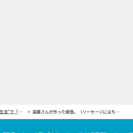
遠藤憲一、新型コロナによる“自粛生活”で「少し太って心配なこと」海外ドラマ＆料理にハマり…
遠藤さんが作った朝食。（ソーセージにはちゃんと切れ目も）