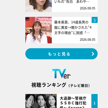
いもの”告白 あわや…
2026.08.05
5
藤本美貴、14歳長男の
服に異変→聞かされた“4
文字の理由”に困惑「…
2026.08.05
もっと見る
視聴ランキング
（テレビ朝日）
大追跡～警視庁
ＳＳＢＣ強行犯
1
係～ Season2