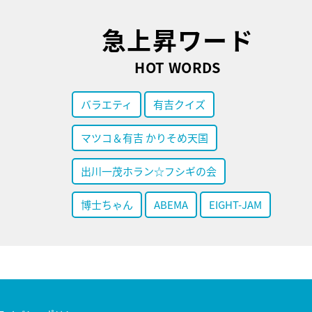
急上昇ワード
HOT WORDS
バラエティ
有吉クイズ
マツコ＆有吉 かりそめ天国
出川一茂ホラン☆フシギの会
博士ちゃん
ABEMA
EIGHT-JAM