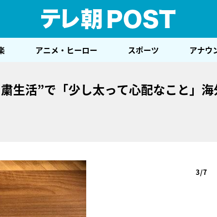
テレ
楽
アニメ・ヒーロー
スポーツ
アナウ
自粛生活”で「少し太って心配なこと」海
3/7