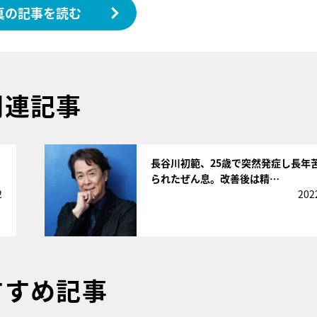
真の記事を読む
関連記事
サムネイル
長谷川初範、25歳で突然発症し長年
られたぜん息。改善後は精…
2
202
すすめ記事