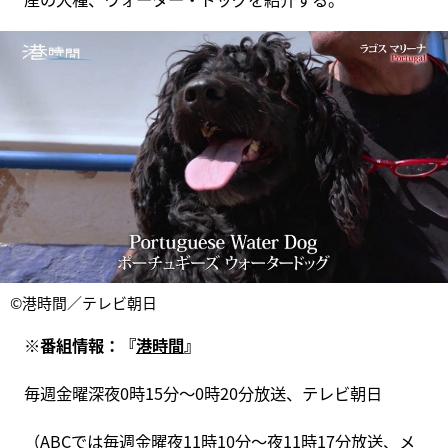
©港時間／テレビ朝日
※番組情報：『
港時間
』
毎週金曜深夜0時15分～0時20分放送、テレビ朝日
（ABCでは毎週金曜夜11時10分～夜11時17分放送、メ