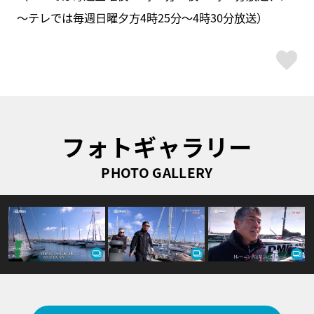
～テレでは毎週日曜夕方4時25分～4時30分放送）
ス
フォトギャラリー
PHOTO GALLERY