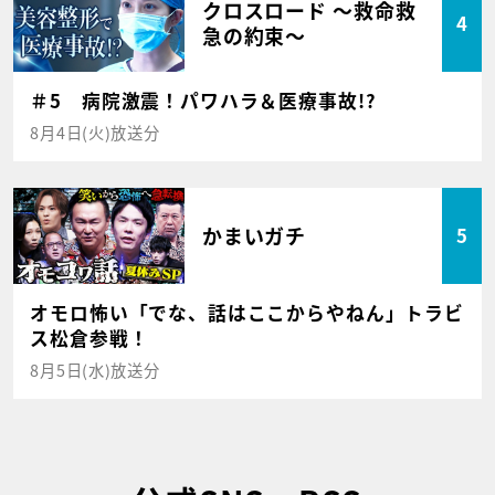
クロスロード ～救命救
4
急の約束～
＃5 病院激震！パワハラ＆医療事故!?
8月4日(火)放送分
かまいガチ
5
オモロ怖い「でな、話はここからやねん」トラビ
ス松倉参戦！
8月5日(水)放送分