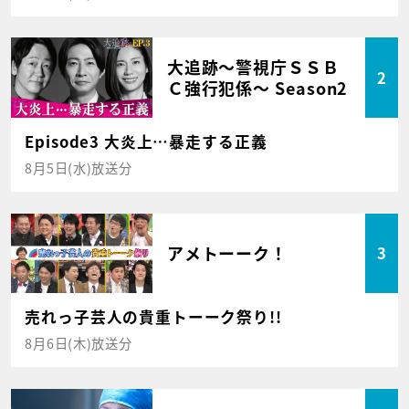
大追跡～警視庁ＳＳＢ
2
Ｃ強行犯係～ Season2
Episode3 大炎上…暴走する正義
8月5日(水)放送分
アメトーーク！
3
売れっ子芸人の貴重トーーク祭り!!
8月6日(木)放送分