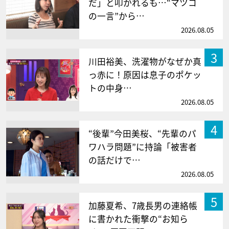
だ」と叩かれるも…“マツコ
の一言”から…
2026.08.05
3
川田裕美、洗濯物がなぜか真
っ赤に！原因は息子のポケッ
トの中身…
2026.08.05
4
“後輩”今田美桜、“先輩のパ
ワハラ問題”に持論「被害者
の話だけで…
2026.08.05
5
加藤夏希、7歳長男の連絡帳
に書かれた衝撃の“お知ら