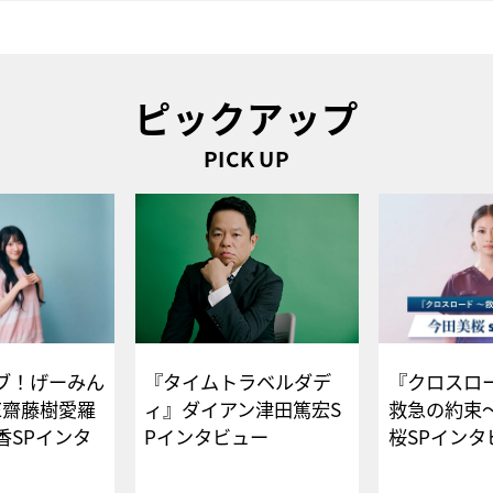
ピックアップ
PICK UP
ブ！げーみん
『タイムトラベルダデ
『クロスロー
E齋藤樹愛羅
ィ』ダイアン津田篤宏S
救急の約束
香SPインタ
Pインタビュー
桜SPイ