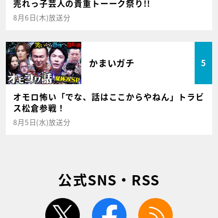
売れっ子芸人の貴重トーーク祭り!!
8月6日(木)放送分
かまいガチ
5
オモロ怖い「でな、話はここからやねん」トラビ
ス松倉参戦！
8月5日(水)放送分
公式SNS・RSS
twitter
facebook
rss