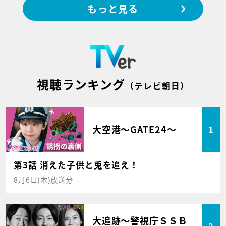
もっと見る
視聴ランキング
（テレビ朝日）
大空港～GATE24～
1
第3話 消えた子供と兎を追え！
8月6日(木)放送分
大追跡～警視庁ＳＳＢ