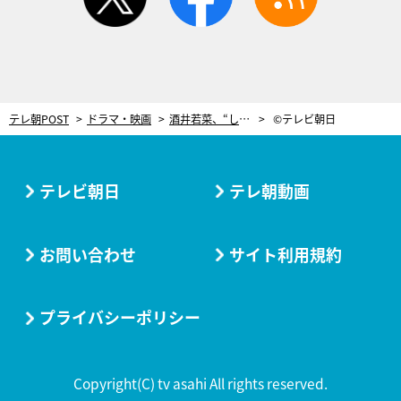
テレ朝POST
ドラマ・映画
酒井若菜、“しがみつかない”美人社長に！キャミソールを握りしめた女性が謎の死＜警視庁・捜査一課長2020＞
©テレビ朝日
テレビ朝日
テレ朝動画
お問い合わせ
サイト利用規約
プライバシーポリシー
Copyright(C) tv asahi All rights reserved.