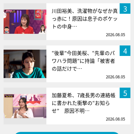
3
川田裕美、洗濯物がなぜか真
っ赤に！原因は息子のポケッ
トの中身…
2026.08.05
4
“後輩”今田美桜、“先輩のパ
ワハラ問題”に持論「被害者
の話だけで…
2026.08.05
5
加藤夏希、7歳長男の連絡帳
に書かれた衝撃の“お知ら
せ” 原因不明…
2026.08.05