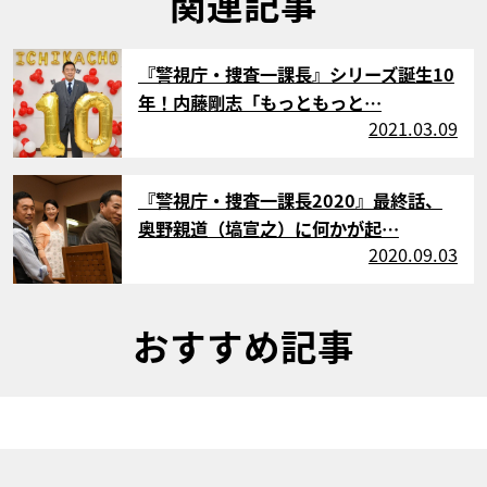
関連記事
サムネイル
『警視庁・捜査一課長』シリーズ誕生10
年！内藤剛志「もっともっと…
2021.03.09
サムネイル
『警視庁・捜査一課長2020』最終話、
奥野親道（塙宣之）に何かが起…
2020.09.03
おすすめ記事