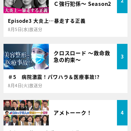
2
Ｃ強行犯係～ Season2
Episode3 大炎上…暴走する正義
8月5日(水)放送分
クロスロード ～救命救
3
急の約束～
＃5 病院激震！パワハラ＆医療事故!?
8月4日(火)放送分
アメトーーク！
4