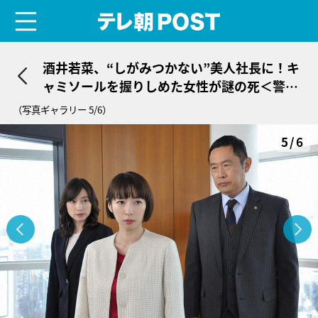
menu
テレ朝POST
酒井若菜、“しがみつかない”美人社長に！キ
ャミソールを握りしめた女性が謎の死＜警視
庁・捜査一課長2020＞
（写真ギャラリー 5/6）
5/6