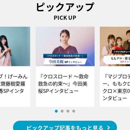
ピックアップ
PICK UP
ブ！げーみん
『クロスロード ～救命
『マジプロ
E齋藤樹愛羅
救急の約束～』今田美
ー、ももク
香SPインタ
桜SPインタビュー
クロ×東京0
ンタビュー
ピックアップ記事をもっと見る