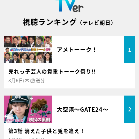
視聴ランキング
（テレビ朝日）
アメトーーク！
1
売れっ子芸人の貴重トーーク祭り!!
8月6日(木)放送分
大空港～GATE24～
2
第3話 消えた子供と兎を追え！