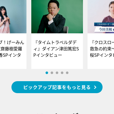
ブ！げーみん
『タイムトラベルダデ
『クロスロー
E齋藤樹愛羅
ィ』ダイアン津田篤宏S
救急の約束
香SPインタ
Pインタビュー
桜SPイ
ピックアップ記事をもっと見る