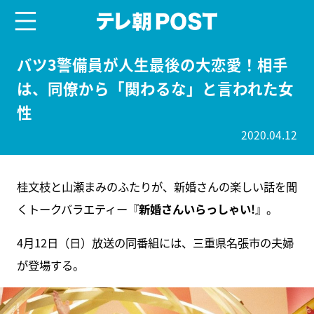
menu
テレ朝POST
バツ3警備員が人生最後の大恋愛！相手
は、同僚から「関わるな」と言われた女
性
2020.04.12
桂文枝と山瀬まみのふたりが、新婚さんの楽しい話を聞
くトークバラエティー『
新婚さんいらっしゃい!
』。
4月12日（日）放送の同番組には、三重県名張市の夫婦
が登場する。