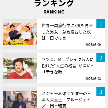
ランキング
RANKING
1
世界一周旅行中に3度も再会
した男女！意気投合した夜
は…口では言…
2026.08.09
2
マツコ、M-1ブレイク芸人に
授けた“人生の格言”が深い…
「幸せな時…
2026.08.08
3
メジャー30球団で唯一の日
本人栄養士 ブルージェイ
ズ・岡本和真…