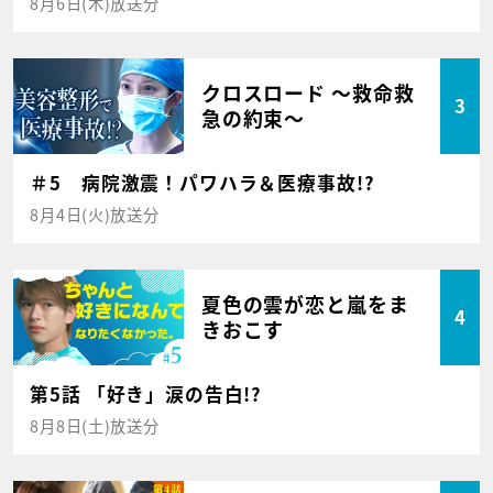
8月6日(木)放送分
クロスロード ～救命救
3
急の約束～
＃5 病院激震！パワハラ＆医療事故!?
8月4日(火)放送分
夏色の雲が恋と嵐をま
4
きおこす
第5話 「好き」涙の告白!?
8月8日(土)放送分