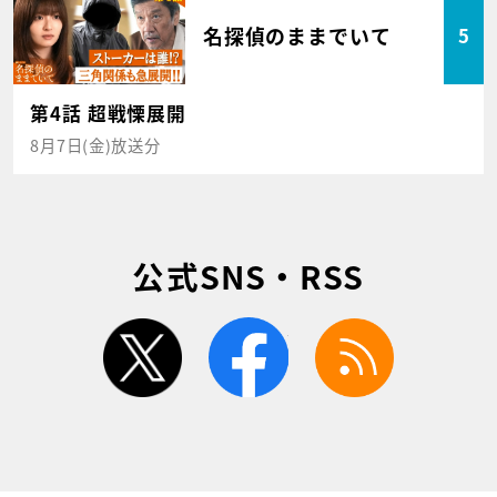
名探偵のままでいて
5
第4話 超戦慄展開
8月7日(金)放送分
公式SNS・RSS
twitter
facebook
rss