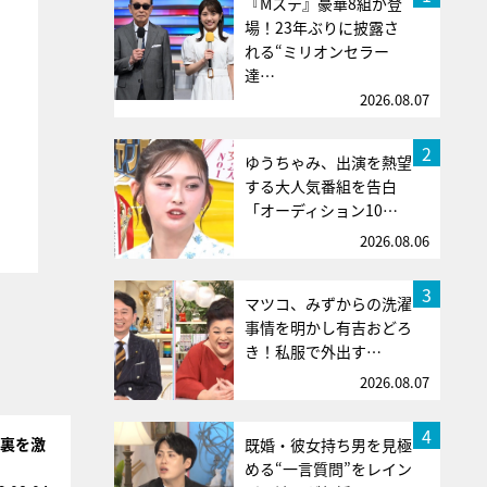
『Mステ』豪華8組が登
場！23年ぶりに披露さ
れる“ミリオンセラー
達…
2026.08.07
2
ゆうちゃみ、出演を熱望
する大人気番組を告白
「オーディション10…
2026.08.06
3
マツコ、みずからの洗濯
事情を明かし有吉おどろ
き！私服で外出す…
2026.08.07
4
台裏を激
既婚・彼女持ち男を見極
める“一言質問”をレイン