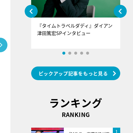
ぐ』＝LOV
『タイムトラベルダディ』ダイアン
『
香SPインタ
津田篤宏SPインタビュー
～
ピックアップ記事をもっと見る
ランキング
RANKING
1