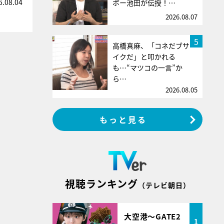
6.08.04
ボー池田が伝授！…
2026.08.07
5
高橋真麻、「コネだブサ
イクだ」と叩かれる
も…“マツコの一言”か
ら…
2026.08.05
もっと見る
視聴ランキング
（テレビ朝日）
大空港～GATE2
1