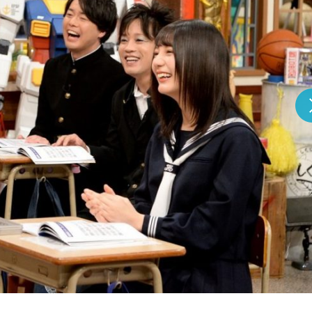
『アイ＝ラブ！げーみん
E齋藤樹愛羅＆佐々木舞
ビュー