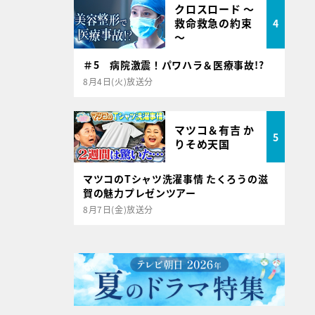
クロスロード ～
救命救急の約束
4
～
＃5 病院激震！パワハラ＆医療事故!?
8月4日(火)放送分
マツコ＆有吉 か
5
りそめ天国
マツコのTシャツ洗濯事情 たくろうの滋
賀の魅力プレゼンツアー
8月7日(金)放送分