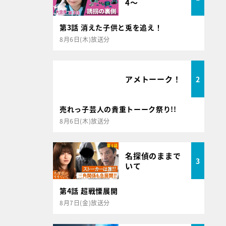
4～
第3話 消えた子供と兎を追え！
8月6日(木)放送分
アメトーーク！
2
売れっ子芸人の貴重トーーク祭り!!
8月6日(木)放送分
名探偵のままで
3
いて
第4話 超戦慄展開
8月7日(金)放送分