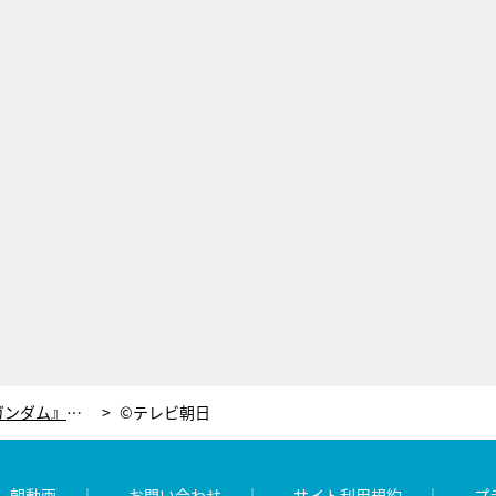
カズレーザー、力説！『機動戦士ガンダム』から教わる「圧倒的な作品を生む唯一の道」
©テレビ朝日
レ朝動画
お問い合わせ
サイト利用規約
プ