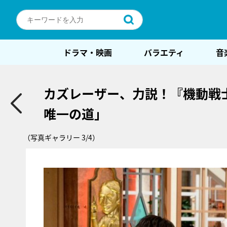
ドラマ・映画
バラエティ
音
カズレーザー、力説！『機動戦
唯一の道」
（写真ギャラリー 3/4）